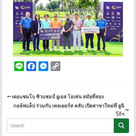
Li
F
M
C
n
ac
e
o
e
e
ss
p
b
e
y
เดอแชมโบ ซิวแชมป์ ยูเอส โอเพ่น สมัยที่สอง
o
n
Li
กอล์ฟแล็ป ร่วมกับ เพลเยอร์ส คลับ เปิดสาขาใหม่ที่ ยูนิ
o
g
n
โก้ฯ
k
er
k