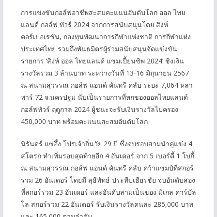
การแข่งขันกอล์ฟอาชีพสะสมคะแนนอันดับโลก ออล ไทย
แลนด์ กอล์ฟ ทัวร์ 2024 จากการสนับสนุนโดย สิงห์
คอร์เปอเรชั่น, กองทุนพัฒนาการกีฬาแห่งชาติ การกีฬาแห่ง
ประเทศไทย รวมถึงพันธมิตรผู้ร่วมสนับสนุนจัดแข่งขัน
รายการ ‘สิงห์ ออล ไทยแลนด์ แชมเปี้ยนชิพ 2024’ ชิงเงิน
รางวัลรวม 3 ล้านบาท ระหว่างวันที่ 13-16 มิถุนายน 2567
ณ สนามสุวรรณ กอล์ฟ แอนด์ คันทรี คลับ ระยะ 7,064 หลา
พาร์ 72 จ.นครปฐม นับเป็นรายการที่หกของออลไทยแลนด์
กอล์ฟทัวร์ ฤดูกาล 2024 ผู้ชนะจะรับเงินรางวัลไปครอง
450,000 บาท พร้อมคะแนนสะสมอันดับโลก
นิรันดร์ แซ่อึ้ง โปรเจ้าถิ่นวัย 29 ปี ซึ่งจบรอบสามนำคู่แข่ง 4
สโตรก ทำเพิ่มรอบสุดท้ายอีก 4 อันเดอร์ จาก 5 เบอร์ดี้ 1 โบกี้
ณ สนามสุวรรณ กอล์ฟ แอนด์ คันทรี คลับ คว้าแชมป์ที่สกอร์
รวม 26 อันเดอร์ โดยมี สุธีพัทธ์ ประทีปเธียรชัย จบอันดับสอง
ที่สกอร์รวม 23 อันเดอร์ และอันดับสามเป็นของ มิเกล คาร์บัล
โล สกอร์รวม 22 อันเดอร์ รับเงินรางวัลคนละ 285,000 บาท
และ 165,000 ตามลำดับ