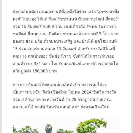
นักกอล์ฟสมัครเล่นผลงานดีที่สุดซึ่งได้รับรางวัล ‘ศุภพร มาพึ่ง
พงศ์’ ไปครอง ได้แก่ ‘ทีเค’ รัชชานนท์ ฉันทนานุวัฒน์ ที่สกอร์
รวม 16 อันเดอร์ จบที่ 8 ร่วม เช่นเดียวกับ รัชพล จันทวารา,
ชลทิตย์ ชื่นบุญงาม, กิตติพร ชวนะพงศ์ และ ทาอิชิ โกะ จาก
ฮ่องกง ส่วน ปวิธ ตั้งกมลประเสริฐ และฉ่างไท้ สุดโสม จบที่
13 ร่วม สกอร์รวมคนละ 15 อันเดอร์ สำหรับรางวัลตีไกลที่
หลุม 16 ตกเป็นของ ชัพชัย นิราช ซึ่งทำได้ในการเล่นรอบ
สามที่ระยะ 331 หลา โดยรับผลิตภัณฑ์และบริการจากออโต้
สกินมูลค่า 150,000 บาท
การแข่งขันออลไทยแลนด์กอล์ฟทัวร์ รายการต่อไปจะ
เป็นการแข่งขัน ‘สิงห์ เชียงใหม่ โอเพ่น 2024’ ชิงเงินรางวัล
รวม 3 ล้านบาท ระหว่างวันที่ 25-28 กรกฎาคม 2567 ณ
สนามแม่โจ้ กอล์ฟ รีสอร์ท แอนด์ สปา จังหวัดเชียงใหม่