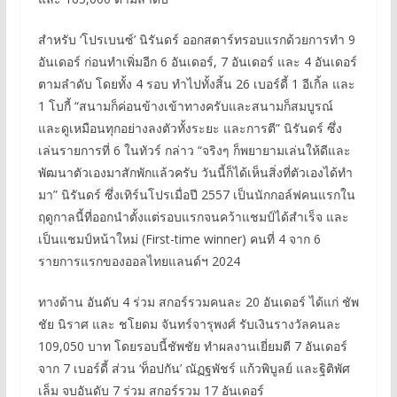
สำหรับ ‘โปรเบนซ์’ นิรันดร์ ออกสตาร์ทรอบแรกด้วยการทำ 9
อันเดอร์ ก่อนทำเพิ่มอีก 6 อันเดอร์, 7 อันเดอร์ และ 4 อันเดอร์
ตามลำดับ โดยทั้ง 4 รอบ ทำไปทั้งสิ้น 26 เบอร์ดี้ 1 อีเกิ้ล และ
1 โบกี้ “สนามก็ค่อนข้างเข้าทางครับและสนามก็สมบูรณ์
และดูเหมือนทุกอย่างลงตัวทั้งระยะ และการตี” นิรันดร์ ซึ่ง
เล่นรายการที่ 6 ในทัวร์ กล่าว “จริงๆ ก็พยายามเล่นให้ดีและ
พัฒนาตัวเองมาสักพักแล้วครับ วันนี้ก็ได้เห็นสิ่งที่ตัวเองได้ทำ
มา” นิรันดร์ ซึ่งเทิร์นโปรเมื่อปี 2557 เป็นนักกอล์ฟคนแรกใน
ฤดูกาลนี้ที่ออกนำตั้งแต่รอบแรกจนคว้าแชมป์ได้สำเร็จ และ
เป็นแชมป์หน้าใหม่ (First-time winner) คนที่ 4 จาก 6
รายการแรกของออลไทยแลนด์ฯ 2024
ทางด้าน อันดับ 4 ร่วม สกอร์รวมคนละ 20 อันเดอร์ ได้แก่ ชัพ
ชัย นิราศ และ ชโยดม จันทร์จารุพงศ์ รับเงินรางวัลคนละ
109,050 บาท โดยรอบนี้ชัพชัย ทำผลงานเยี่ยมตี 7 อันเดอร์
จาก 7 เบอร์ดี้ ส่วน ‘ท็อปกัน’ ณัฏฐพัชร์ แก้วพิบูลย์ และฐิติพัศ
เล็ม จบอันดับ 7 ร่วม สกอร์รวม 17 อันเดอร์