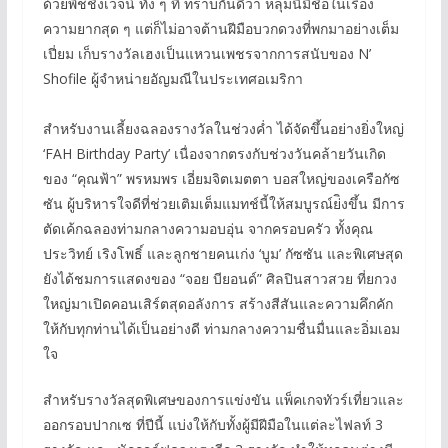
ด้วยพิชชิ่งเวจน์ ทั้ง ๆ ที่ ทราบกันดีว่า หลุมนี้มีชื่อในเรื่อง
ความยากสุด ๆ แต่ก็ไม่อาจต้านฝีมือบวกดวงที่พกมาอย่างเต็ม
เปี่ยม เก็บรางวัลเฮงเป็นแหวนเพชรจากการสนับของ N’
Shofile ผู้จำหน่ายอัญมณีในประเทศอเมริกา
สำหรับงานเลี้ยงฉลองรางวัลในช่วงค่ำ ได้จัดขึ้นอย่างยิ่งใหญ่
‘FAH Birthday Party’ เนื่องจากตรงกับช่วงวันคล้ายวันเกิด
ของ “คุณฟ้า” พรหมพร เอี่ยมจิตเมตตา บอสใหญ่ของเครือกัซ
ซัน ผู้บริหารใจดีที่ช่วยเติมเต็มแมทช์นี้ให้สมบูรณ์ย่ิงขึ้น มีการ
ตัดเค้กฉลองท่ามกลางความอบอุ่น จากครอบครัว ทั้งคุณ
ประวิทย์ เริงโพธิ์ และลูกชายคนเก่ง ‘บูม’ กัซซัน และพิเศษสุด
ยังได้ชมการแสดงของ “จอย บียอนด์” ศิลปินสาวสวย ที่ยกวง
ใหญ่มาเปิดคอนเสิร์ตสุดอลังการ สร้างสีสันและความคึกคัก
ให้กับทุกท่านได้เป็นอย่างดี ท่ามกลางความชื่นมื่นและอิ่มเอม
ใจ
สำหรับรางวัลสุดพิเศษของการแข่งขัน แพ็คเกจทัวร์เที่ยวและ
ออกรอบปากเซ ที่ปีนี้ แบ่งให้กับทั้งผู้มีฝีมือในแต่ละไฟลท์ 3