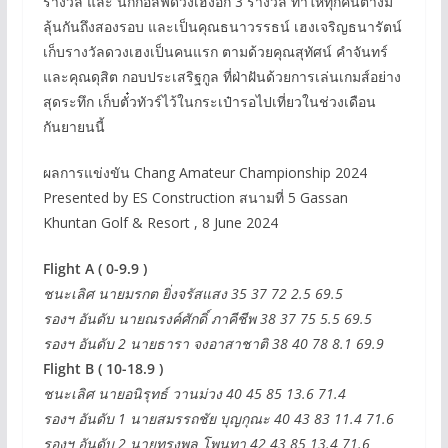
รางวัล และ นักกอล์ฟดวงเฮงอีก 3 รางวัล ทำให้ทุกคนต่างมี
ลุ้นกันถึงสองรอบ และเป็นคุณธนาวรรธน์ เฮงเจริญธนารัตน์
เก็บรางวัลดวงเฮงเป็นคนแรก ตามด้วยคุณสุทัศน์ คำจันทร์
และคุณดุสิต กอบประเสริฐกูล ที่ฝ่าฝันด้วยการเล่นเกมส์อย่าง
สุดระทึก เก็บตั๋วทัวร์ไว้ในกระเป๋ารอไปเที่ยวในช่วงเดือน
กันยายนนี้
ผลการแข่งขัน Chang Amateur Championship 2024
Presented by ES Construction สนามที่ 5 Gassan
Khuntan Golf & Resort , 8 June 2024
Flight A ( 0-9.9 )
ชนะเลิศ นายมรกต ยิ่งจรัสแสง 35 37 72 2.5 69.5
รองฯ อันดับ นายณรงค์ศักดิ์ ภาคีชีพ 38 37 75 5.5 69.5
รองฯ อันดับ 2 นายธารา จงอาสาชาติ 38 40 78 8.1 69.9
Flight B ( 10-18.9 )
ชนะเลิศ นายอนิรุทธ์ วานม่วง 40 45 85 13.6 71.4
รองฯ อันดับ 1 นายสมรรถ​ชัย​ บุญ​กุ​ณะ 40 43 83 11.4 71.6
รองฯ อันดับ 2 นายทรงพล โพนทา 42 43 85 13.4 71.6