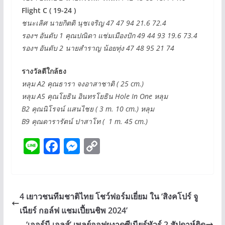
Flight C ( 19-24 )
ชนะเลิศ นายกิตติ นุชเจริญ 47 47 94 21.6 72.4
รองฯ อันดับ 1 คุณปณิดา แช่มเมืองปัก 49 44 93 19.6 73.4
รองฯ อันดับ 2 นายสำราญ น้อยทุ่ง 47 48 95 21 74
รางวัลตีใกล้ธง
หลุม A2 คุณธารา จงอาสาชาติ ( 25 cm.)
หลุม A5 คุณโยธิน อินทรโยธิน Hole In One หลุม
B2 คุณนิโรจน์ แสนไชย ( 3 m. 10 cm.) หลุม
B9 คุณดารารัตน์ ปาสาโท ( 1 m. 45 cm.)
Li
F
M
C
n
ac
e
o
e
e
ss
p
b
e
y
4 เยาวชนทีมชาติไทย โชว์ฟอร์มเยี่ยม ใน ‘สิงคโปร์ จู
o
n
Li
เนียร์ กอล์ฟ แชมเปี้ยนชิพ 2024’
‘เออร์นี เอลส์’ เพลย์ออฟผงาดซีเนียร์ทัวร์ 2 สัปดาห์ติด