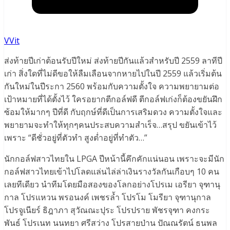
VVit
ส่งท้ายปีเก่าต้อนรับปีใหม่ ส่งท้ายปีกันแล้วสำหรับปี 2559 ลาทีปี
เก่า สิ่งใดที่ไม่ดีขอให้ลืมเลือนจากหายไปในปี 2559 แล้วเริ่มต้น
กันใหม่ในปีระกา 2560 พร้อมกับความตั้งใจ ความพยายามต่อ
เป้าหมายที่ได้ตั้งไว้ ใครอยากตีกอล์ฟดี ตีกอล์ฟเก่งก็ต้องขยันฝึก
ซ้อมให้มากๆ ปีที่ดี กับฤกษ์ที่ดีเป็นการเสริมดวง ความตั้งใจและ
พยายามจะทำให้ทุกๆคนประสบความสำเร็จ…สรุป ขยันเข้าไว้
เพราะ “ดีชั่วอยู่ที่ตัวทำ สูงต่ำอยู่ที่ทำตัว…”
นักกอล์ฟสาวไทยใน LPGA ปีหน้านี้คึกคักแน่นอน เพราะจะมีนัก
กอล์ฟสาวไทยเข้าไปโลดแล่นไล่ล่าเงินรางวัลกันเกือบๆ 10 คน
เลยทีเดียว นำทีมโดยมือสองของโลกอย่างโปรเม เอรียา จุฑานุ
กาล โปรแหวน พรอนงค์ เพชรล้ำ โปรโม โมรียา จุฑานุกาล
โปรจูเนียร์ ธิฎาภา สุวัณณะปุระ โปรปราย พัชรจุฑา คงกระ
พันธ์ โปรเนท นนทยา ศรีสว่าง โปรสายป่าน ปัณณรัตน์ ธนพล