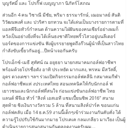
บุญรัศมิ์ และ โปรกิ๊ฟ เบญญาภา นิภัทร์โสภณ
ส่วนอีก 4 คน วิชาณี มีชัย, พริมา ธรรมารักษ์, เฌอมาลย์ สันติ
วิวัฒนพงศ์ และ ปวริศา ยกทวน จะได้เล่นเป็นบางรายการตามที่
แอลพีจีเอทัวร์กำหนด ด้านความไฝ่ฝันของคนเชียร์อย่างผมก็
หวังเป็นอย่างยิ่งที่จะได้เห็นธงชาติไทยพริ้วไสวอยู่บนลีเดอร์
บอร์ดของการแข่งขัน ฟังผู้บรรยายพูดถึงก๊วนผู้นำที่เป็นสาวไทย
กำลังขับเขี้ยวกันอยู่….ปีหน้าเจอกันครับ
โปรเอ็กซ์-เมธี สุทัศน์ ณ อยุธยา นายกสมาคมกอล์ฟอาชีพฯ
พร้อมด้วยโปรชื่อดัง อาทิ ประหยัด มากแสง, พรหม มีสวัสดิ์,
อุดร ดวงเดชา ฯลฯ ร่วมเปิดกิจกรรมกอล์ฟคลีนิ กสมาคมกีฬา
กอล์ฟอาชีพแห่ งประเทศไทย สอนเทคนิคให้กับนักกอล์ ฟ
เยาวชนและนักกอล์ฟที่สนใจ ก่อนแข่งขันกอล์ฟอาชีพ ไทย
แลนด์ พีจีเอ ทัวร์ “สิงห์ เอสเอที แชมเปี้ยนชิพ 2016” สนาม
สุดท้าย ชิงเงินรางวัลรวม 5 ล้าน ที่สนามสิงห์ปาร์ค ขอนแก่น
กอล์ฟคลับ เมื่อ 14 ธ.ค.59 งานนี้เด็กๆเข้าร่วมงานกันคับคั่ง ได้
ความรู้ไปปรับใช้กันมากมาย โปรเคเค กลมเกลียว มาเวียง เป็นผู้
ดำเนินรายการสนุกสนานกันตลอดงานครับผม….