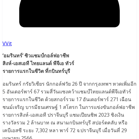
VVit
‘อมรินทร์’ ซิวแชมป์กอล์ฟอาชีพ
สิงห์-เอสเอที ไทยแลนด์ พีจีเอ ทัวร์
รายการแรกในชีวิต ที่กบินทร์บุรี
อมรินทร์ กรัยวิเชียร นักกอล์ฟวัย 26 ปี จากกรุงเทพฯ หวดเพิ่มอีก
5 อันเดอร์พาร์ 67 รวมสี่วันแซงคว้าแชมป์ไทยแลนด์พีจีเอทัวร์
รายการแรกในชีวิต ด้วยสกอร์รวม 17 อันเดอร์พาร์ 271 เฉือน
ชนม์เจริญ บารมีธนเศรษฐ์ 1 สโตรก ในการแข่งขันกอล์ฟอาชีพ
รายการสิงห์-เอสเอที ปราจีนบุรี แชมเปียนชิพ 2023 ชิงเงิน
รางวัลรวม 2 ล้านบาท ณ สนามกบินทร์บุรี สปอร์ตคลับ หรือ
เคบีเอสซี ระยะ 7,302 หลา พาร์ 72 จ.ปราจีนบุรี เมื่อวันที่ 29
เมษายน 2566