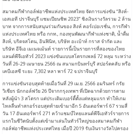
สมาคมกีฬากอล์ฟอาชีพแห่งประเทศไทย จัดการแข่งขัน “สิงห์-
เอสเอที ปราจีนบุรี แชมเปียนชิพ 2023” ชิงเงินรางวัลรวม 2 ล้าน
บาท จากการสนับสนุนร่วมกันของ สิงห์ คอร์เปอเรชั่น, การกีฬา
แห่งประเทศไทย หรือ กกท., กองทุนพัฒนากีฬาแห่งชาติ, น้ำดื่ม
สิงห์, บริดจสโตน, อินฟินิท, บริษัท อะเบ้าท์ กราส จำกัด และ
บริษัท อีจีเอ เมเนจเม้นท์ รายการนี้เป็นรายการที่สองของไทย
แลนด์พีจีเอทัวร์ 2023 แข่งขันแบบสโตรกเพลย์ 72 หลุม ระหว่าง
วันที่ 26-29 เมษายน 2566 ณ สนามกบินทร์บุรี สปอร์ตคลับ หรือ
เคบีเอสซี ระยะ 7,302 หลา พาร์ 72 จ.ปราจีนบุรี
การแข่งขันรอบสุดท้ายเมื่อวันที่ 29 เม.ย. 2566 อมรินทร์ กรัย
วิเชียร นักกอล์ฟวัย 26 ปีจากกรุงเทพฯ ที่เปิดฉากด้วยการตาม
หลังผู้นำ 3 สโตรก แต่ประเดิมเบอร์ดี้ตั้งแต่หลุมแรก ทำให้เกม
ไหลลื่นทำสกอร์รอบสุดท้ายเข้ามาอีก 5 อันเดอร์พาร์ 67 รวมสี่
วัน 17 อันเดอร์พาร์ 271 คว้าแชมป์ไทยแลนด์พีจีเอทัวร์รายการ
แรกในชีวิตนับตั้งแต่เข้ามาเล่นในทัวร์ใหญ่ของสมาคมกีฬา
กอล์ฟอาชีพแห่งประเทศไทย เมื่อปี 2019 รับเงินรางวัลไปครอง