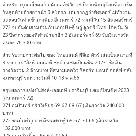
สำหรับ วรุณ เอี่ยมแก้ว นักกอล์ฟวัย 28 ปีจากพิษณุโลกที่สตาร์ต
วันสุดท้ายด้วยการนำ 3 สโตรก แต่ปรากฏว่าพัตเตอร์ไม่ทำงาน
และจบวันทำเข้ามาเพียง อีเวนพาร์ 72 รวมสี่วัน 15 อันเดอร์พาร์
273 จบอันดับสามร่วมกับ เอกปริษฐิ์ หวู่ ลูกครึ่งไทย-ไต้หวัน วัย
23 ปีจากระยองที่ทำเข้ามาอีก 3 อันเดอร์พาร์ 69 รับเงินรางวัล
คนละ 76,300 บาท
สำหรับรายการต่อไป ของ ไทยแลนด์ พีจีเอ ทัวร์ เล่นเป็นสนามที่
3 รายการ “สิงห์-เอสเอที ชะอำ แชมเปียนชิพ 2023” ชิงเงิน
รางวัลรวม 2 ล้านบาท ที่สนามเลควิว รีสอร์ท แอนด์ กอล์ฟ คลับ
จ.เพชรบุรี ระหว่างวันที่ 10-13 พ.ค.66
สรุปผลการแข่งขันสิงห์-เอสเอที ปราจีนบุรี แชมเปียนชิพ 2023
(สนามพาร์ 72)
271 อมรินทร์ กรัยวิเชียร 69-67-68-67 (เงินรางวัล 240,000
บาท)
272 ชนม์เจริญ บารมีธนเศรษฐ์ 69-67-70-66 (เงินรางวัล
132,000 บาท
273 เอกปริษฐิ์ หวู่ 65-67-72-69