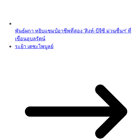
พันธ์ผกา หยิบแชมป์อาชีพที่สอง ‘สิงห์-บีจีซี ม่วนซื่นฯ’ ที่
เขื่อนอุบลรัตน์
ระย้า เตชะไพบูลย์