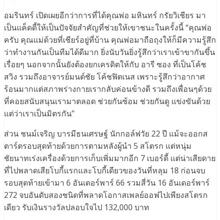
อมรินทร์ เปิดเผยอีกว่าการที่ได้คุณพ่อ มหินทร์ กรัยวิเชียร มา
เป็นแค็ดดี้ให้เป็นปัจจัยสำคัญที่ช่วยให้เขาชนะในครั้งนี้ “คุณพ่อ
ครับ คุณแม่ด้วยที่เชียร์อยู่ที่บ้าน คุณพ่อมาถือถุงให้ก็มีความรู้สึก
ว่าทำงานกันเป็นทีมได้ดีมาก ยิ่งนับวันยิ่งรู้สึกว่าเราเข้าขากันขึ้น
เรื่อยๆ นอกจากนั้นยังต้องยกเครดิตให้กับ อารี ซอง ที่เป็นโค้ช
สวิง รวมถึงอาจารย์มนต์ชัย โค้ชฟิตเนส เพราะรู้สึกว่าอากาศ
ร้อนมากแต่สภาพร่างกายเรากลับค่อนข้างดี รวมถึงเพื่อนๆด้วย
ที่คอยสนับสนุนเรามาตลอด ช่วยกันซ้อม ช่วยกันดู แข่งขันด้วย
แต่ว่าเราเป็นมิตรกัน”
ส่วน ชนม์เจริญ บารมีธนเศรษฐ์ นักกอล์ฟวัย 22 ปี แม้จะออกส
ตาร์ตรอบสุดท้ายด้วยการตามหลังผู้นำ 5 สโตรก แต่หนุ่ม
ชัยนาทเร่งเครื่องด้วยการเก็บเพิ่มมากอีก 7 เบอร์ดี้ แต่น่าเสียดาย
ที่ไปพลาดเสียโบกี้แรกและโบกี้เดียวของวันที่หลุม 18 ก่อนจบ
รอบสุดท้ายเข้ามา 6 อันเดอร์พาร์ 66 รวมสี่วัน 16 อันเดอร์พาร์
272 จบอันดับสองชนิดที่พลาดโอกาสเพลย์ออฟไปเพียงสโตรก
เดียว รับเงินรางวัลปลอบใจไป 132,000 บาท