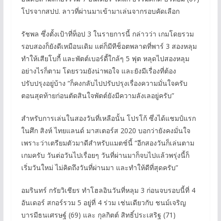
โปรจากสปป. ลาวที่ผ่านมาเข้ามาเล่นจากรอบคัดเลือก
รัชพล ซึ่งตั้งเป้าที่ท็อป 3 ในรายการนี้ กล่าวว่า เกมโดยรวม
รอบสองก็ยังดีเหมือนเดิม แต่ก็มีทีช็อตพลาดที่พาร์ 3 สองหลุม
ทำให้เสียโบกี้ และพัตต์เบอร์ดี้ใกล้ๆ 5 ฟุต หลุดไปสองหลุม
อย่างไรก็ตาม โดยรวมยังน่าพอใจ และยังมีเรื่องที่ต้อง
ปรับปรุงอยู่บ้าง “ก็คงกลับไปปรับปรุงเรื่องความมั่นใจครับ
ตอนสุดท้ายก่อนตัดสินใจพัตต์ยังมีความลังเลอยู่ครับ”
สำหรับการเล่นในสองวันที่เหลือนั้น โปรโก้ ซึ่งได้แชมป์แรก
ในศึก สิงห์ ไทยแลนด์ มาสเตอร์ส 2020 บอกว่ายังคงมั่นใจ
เพราะว่าเตรียมตัวมาดีสำหรับแมตช์นี้ “อีกสองวันก็เล่นตาม
เกมครับ วันต่อวันไปเรื่อยๆ วันที่ผ่านมาก็จบไปแล้วพรุ่งนี้ก็
เริ่มวันใหม่ ไม่คิดถึงวันที่ผ่านมา และทำให้ดีที่สุดครับ”
อมรินทร์ กรัยวิเชียร ทำโฮลอินวันที่หลุม 3 ก่อนจบรอบนี้ที่ 4
อันเดอร์ สกอร์รวม 5 อยู่ที่ 4 ร่วม เช่นเดียวกับ ชนม์เจริญ
บารมีธนเศรษฐ์ (69) และ กุลกิตต์ สิทธิ์ประเสริฐ (71)