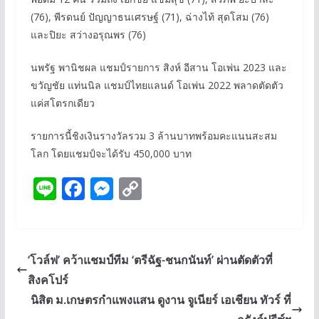
(76), พีรดนย์ ปัญญาธนเศรษฐ์ (71), ฉ่างไท้ สุดโสม (76)
และปิยะ สว่างอรุณพร (76)
นพรัฐ พานิชผล แชมป์รายการ สิงห์ อีสาน โอเพ่น 2023 และ
ขวัญชัย แท่นนิล แชมป์ไทยแลนด์ โอเพ่น 2022 พลาดตัดตัว
แค่สโตรกเดียว
รายการนี้ชิงเงินรางวัลรวม 3 ล้านบาทพร้อมคะแนนสะสม
โลก โดยแชมป์จะได้รับ 450,000 บาท
Li
F
M
C
n
ac
e
o
e
e
ss
p
b
e
y
‘โวล์ฟ’ คว้าแชมป์ทีม ‘ตรีฉัฐ-ชนกนันท์’ ผ่านตัดตัวที่
o
n
Li
สิงคโปร์
o
g
n
นิสิต ม.เกษตรกำแพงแสน ดูงาน จูเนียร์ เอเชียน ทัวร์ ที่