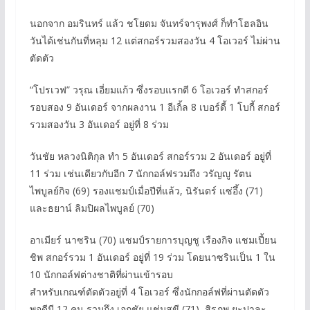
นอกจาก อมรินทร์ แล้ว ชโยดม จันทร์จารุพงศ์ ก็ทำโฮลอิน
วันได้เช่นกันที่หลุม 12 แต่สกอร์รวมสองวัน 4 โอเวอร์ ไม่ผ่าน
ตัดตัว
“โปรเวฟ” วรุณ เอี่ยมแก้ว ซึ่งรอบแรกตี 6 โอเวอร์ ทำสกอร์
รอบสอง 9 อันเดอร์ จากผลงาน 1 อีเกิ้ล 8 เบอร์ดี้ 1 โบกี้ สกอร์
รวมสองวัน 3 อันเดอร์ อยู่ที่ 8 ร่วม
วันชัย หลวงนิติกุล ทำ 5 อันเดอร์ สกอร์รวม 2 อันเดอร์ อยู่ที่
11 ร่วม เช่นเดียวกับอีก 7 นักกอล์ฟรวมถึง วรัญญู รัตน
ไพบูลย์กิจ (69) รองแชมป์เมื่อปีที่แล้ว, นิรันดร์ แซ่อึ้ง (71)
และธยาน์ ลิมปิผลไพบูลย์ (70)
อาเมียร์ นาซริน (70) แชมป์รายการบุญชู เรืองกิจ แชมเปี้ยน
ชิพ สกอร์รวม 1 อันเดอร์ อยู่ที่ 19 ร่วม โดยนาซรินเป็น 1 ใน
10 นักกอล์ฟต่างชาติที่ผ่านเข้ารอบ
สำหรับเกณฑ์ตัดตัวอยู่ที่ 4 โอเวอร์ ซึ่งนักกอล์ฟที่ผ่านตัดตัว
พอดีมี 12 คน รวมถึง เอกชัย แช่มสุขี (71), สิรภพ ยะปาละ