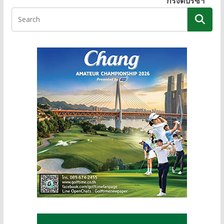
k
er
k
กรังด์ปรีซ์ฯ