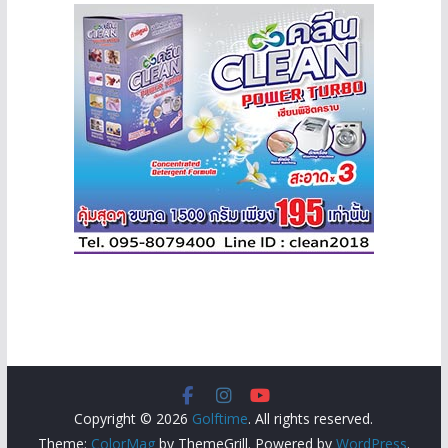
Copyright © 2026
Golftime
. All rights reserved.
Theme:
ColorMag
by ThemeGrill. Powered by
WordPress
.