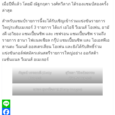
เมื่อปีที่แล้ว โดยมี ณัฐกฤตา วงศ์ทวีลาภ ได้รองแชมป์สองครั้ง
ล่าสุด
สำหรับแชมป์รายการนี้จะได้รับเชิญเข้าร่วมแข่งขันรายการ
ใหญ่ระดับเมเจอร์ 3 รายการ ได้แก่ เอไอจี วีเมนส์ โอเพ่น, อามั
งดี เอวิยอง แชมเปี้ยนชิพ และ เซฟรอน แชมเปี้ยนชิพ รวมถึง
รายการ ฮานา ไฟแนลเชียล กรุ๊ป แชมเปี้ยนชิพ และ ไอเอสพีเอ
ฮานดะ วีเมนส์ ออสเตรเลียน โอเพ่น และยังได้รับสิทธิ์ร่วม
แข่งขันกอล์ฟสมัครเล่นสตรีรายการใหญ่อย่าง ออกัสต้า
เนชั่นแนล วีเมนส์ อเมเจอร์
กัญจน์ บรรณบดี (Getty
สุวิชยา วินิจฉัยธรรม
Images)
(Getty Images)
นวพร สุนทรียภาส (Getty Images)
Line