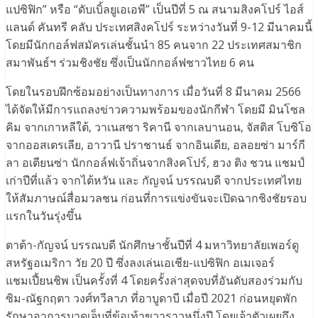
แปซิฟิก” หรือ “ดับเบิ้ลยูเอเอพี” เป็นปีที่ 5 ณ สนามสิงคโปร์ ไอส์
แลนด์ คันทรี คลับ ประเทศสิงคโปร์ ระหว่างวันที่ 9-12 มีนาคมนี้
โดยมีนักกอล์ฟสมัครเล่นชั้นนำ 85 คนจาก 22 ประเทศสมาชิก
สมาพันธ์ฯ ร่วมชิงชัย ซึ่งเป็นนักกอล์ฟชาวไทย 6 คน
โดยในรอบฝึกซ้อมอย่างเป็นทางการ เมื่อวันที่ 8 มีนาคม 2566
ได้จัดให้มีการแถลงข่าวความพร้อมของนักกีฬา โดยมี มินโซล
คิม จากเกาหลีใต้, วาเนสซา ริคานี จากเลบานอน, จัสติส โบซิโอ
จากออสเตรเลีย, อาวานี ปราชานธ์ จากอินเดีย, อลอยซ่า มาร์กี
ลา อเตียนซ่า นักกอล์ฟเจ้าถิ่นจากสิงคโปร์, ฮวง ติง ชวน แชมป์
เก่าปีที่แล้ว จากไต้หวัน และ กัญจน์ บรรณบดี จากประเทศไทย
ให้สัมภาษณ์สื่อมวลชน ก่อนที่การแข่งขันจะเปิดฉากชิงชัยรอบ
แรกในวันรุ่งขึ้น
ตาต้า-กัญจน์ บรรณบดี นักศึกษาชั้นปีที่ 4 มหาวิทยาลัยเพอร์ดู
สหรัฐอเมริกา วัย 20 ปี ซึ่งลงเล่นเอเชีย-แปซิฟิก อเมเจอร์
แชมเปี้ยนชิพ เป็นครั้งที่ 4 โดยครั้งล่าสุดจบที่อันดับสองร่วมกับ
ซิม-ณัฐกฤตา วงศ์ทวีลาภ ที่อาบูดาบี เมื่อปี 2021 ก่อนหยุดพัก
รักษาอาการบาดเจ็บที่ข้อเท้าขวาราวหนึ่งปี โดยเจ้าตัวเผยถึง