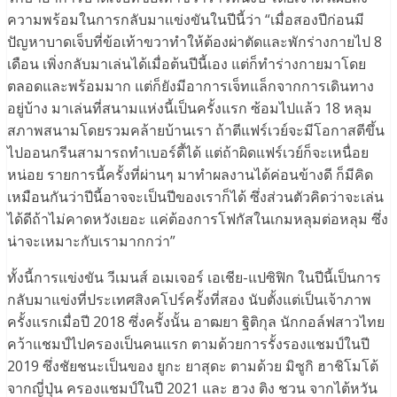
ความพร้อมในการกลับมาแข่งขันในปีนี้ว่า “เมื่อสองปีก่อนมี
ปัญหาบาดเจ็บที่ข้อเท้าขวาทำให้ต้องผ่าตัดและพักร่างกายไป 8
เดือน เพิ่งกลับมาเล่นได้เมื่อต้นปีนี้เอง แต่ก็ทำร่างกายมาโดย
ตลอดและพร้อมมาก แต่ก็ยังมีอาการเจ็ทแล็กจากการเดินทาง
อยู่บ้าง มาเล่นที่สนามแห่งนี้เป็นครั้งแรก ซ้อมไปแล้ว 18 หลุม
สภาพสนามโดยรวมคล้ายบ้านเรา ถ้าตีแฟร์เวย์จะมีโอกาสตีขึ้น
ไปออนกรีนสามารถทำเบอร์ดี้ได้ แต่ถ้าผิดแฟร์เวย์ก็จะเหนื่อย
หน่อย รายการนี้ครั้งที่ผ่านๆ มาทำผลงานได้ค่อนข้างดี ก็มีคิด
เหมือนกันว่าปีนี้อาจจะเป็นปีของเราก็ได้ ซึ่งส่วนตัวคิดว่าจะเล่น
ได้ดีถ้าไม่คาดหวังเยอะ แค่ต้องการโฟกัสในเกมหลุมต่อหลุม ซึ่ง
น่าจะเหมาะกับเรามากกว่า”
ทั้งนี้การแข่งขัน วีเมนส์ อเมเจอร์ เอเชีย-แปซิฟิก ในปีนี้เป็นการ
กลับมาแข่งที่ประเทศสิงคโปร์ครั้งที่สอง นับตั้งแต่เป็นเจ้าภาพ
ครั้งแรกเมื่อปี 2018 ซึ่งครั้งนั้น อาฒยา ฐิติกุล นักกอล์ฟสาวไทย
คว้าแชมป์ไปครองเป็นคนแรก ตามด้วยการรั้งรองแชมป์ในปี
2019 ซึ่งชัยชนะเป็นของ ยูกะ ยาสุดะ ตามด้วย มิซูกิ ฮาชิโมโต้
จากญี่ปุ่น ครองแชมป์ในปี 2021 และ ฮวง ติง ชวน จากไต้หวัน