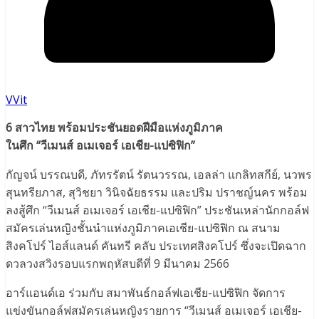
VVit
6 สาวไทย พร้อมประชันยอดฝีมือแห่งภูมิภาค
ในศึก “วีเมนส์ อเมเจอร์ เอเชีย-แปซิฟิก”
กัญจน์ บรรณบดี, ภัทรรัตน์ รัตนวรรณ, เอลล่า แกลิทสกีย์, นวพร
สุนทรียภาส, สุวิชยา วินิจฉัยธรรม และปริม ปราชญ์นคร พร้อม
ลงสู้ศึก “วีเมนส์ อเมเจอร์ เอเชีย-แปซิฟิก” ประชันเหล่านักกอล์ฟ
สมัครเล่นหญิงชั้นนำแห่งภูมิภาคเอเชีย-แปซิฟิก ณ สนาม
สิงคโปร์ ไอส์แลนด์ คันทรี คลับ ประเทศสิงคโปร์ ซึ่งจะเปิดฉาก
ดวลวงสวิงรอบแรกพฤหัสบดีที่ 9 มีนาคม 2566
อาร์แอนด์เอ ร่วมกับ สมาพันธ์กอล์ฟเอเชีย-แปซิฟิก จัดการ
แข่งขันกอล์ฟสมัครเล่นหญิงรายการ “วีเมนส์ อเมเจอร์ เอเชีย-