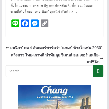
ทั้งในแง่ของการตลาด มีฐานแฟนคลับเพิ่มขึ้น รวมถึงยอด
ขายที่เติบโตอย่างต่อเนื่อง” คุณนิศารัตน์ กล่าว
Li
F
M
C
n
ac
e
o
e
e
ss
p
b
e
y
‘เกณิกา’ กด 4 อันเดอร์พาร์คว้า ‘แชมป์ ช้างโอเพ่น 2030’
o
n
Li
สวิงสาว ไทย-เกาหลี นำทีมลุย วีเมนส์ อเมเจอร์ เอเชีย-
o
g
n
แปซิฟิก
k
er
k