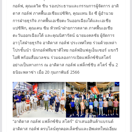
กอล์ฟ, คุณเดวิด ชิน รองประธานและกรรมการผู้จัดการ อาดิ
ดาส กอล์ฟ ภาคพื้นเอเชียแปซิฟิก, คุณแทน ยิง ซี ผู้อำนวย
การฝ่ายธุรกิจ ภาคพื้นเอเชียตะวันออกเฉียงใต้และเอเชีย
แปซิฟิก, คุณเคน ซิม หัวหน้าฝ่ายการตลาด ภาคพื้นเอเชีย
ตะวันออกเฉียงใต้ และคุณนิศารัตน์ ฉายมงคลชัย ผู้จัดการ
อาวุโสฝ่ายธุรกิจ อาดิดาส กอล์ฟ ประเทศไทย ร่วมด้วยเหล่า
โปรชั้นนำ นักกอล์ฟทีมชาติไทย กอล์ฟอินฟลูเอ็นเซอร์ แขกวี
ไอพี พร้อมสื่อมวลชน ร่วมฉลองการเปิดแฟล็กซ์ชิบสโตร์
อย่างเป็นทางการ ณ อาดิดาส กอล์ฟ แฟล็กซ์ชิบ สโตร์ ชั้น 2
ธนิยะพลาซ่า เมื่อ 20 กุมภาพันธ์ 2566
“อาดิดาส กอล์ฟ แฟล็กซ์ชิบ สโตร์” นำเสนอสินค้าแบรนด์
อาดิดาส กอล์ฟ ครบไลน์ทุกคอลเล็คชั่นและอัพเดทใหม่เอี่ยม