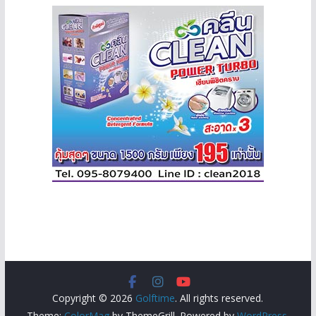
Copyright © 2026
Golftime
. All rights reserved.
Theme:
ColorMag
by ThemeGrill. Powered by
WordPress
.