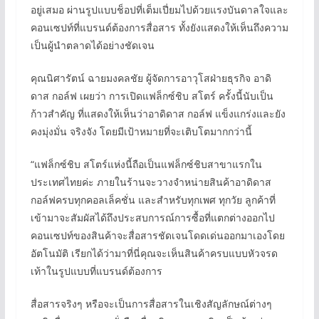
อยู่เสมอ ผ่านรูปแบบช็อปที่เต็มเปี่ยมไปด้วยแรงบันดาลใจและ
คอนเซปท์ที่แบรนด์ต้องการสื่อสาร ทั้งยังแสดงให้เห็นถึงความ
เป็นผู้นำตลาดได้อย่างชัดเจน
คุณนิศารัตน์ ฉายมงคลชัย ผู้จัดการอาวุโสฝ่ายธุรกิจ อาดิ
ดาส กอล์ฟ เผยว่า การเปิดแฟล็กซ์ชิบ สโตร์ ครั้งนี้นับเป็น
ก้าวสำคัญ ที่แสดงให้เห็นว่าอาดิดาส กอล์ฟ แข็งแกร่งและยัง
คงมุ่งมั่น จริงจัง โดยมีเป้าหมายที่จะเติบโตมากกว่านี้
“แฟล็กซ์ชิบ สโตร์แห่งนี้ถือเป็นแฟล็กซ์ชิบสาขาแรกใน
ประเทศไทยค่ะ ภายในร้านจะวางจำหน่ายสินค้าอาดิดาส
กอล์ฟครบทุกคอลเล็คชั่น และสำหรับทุกเพศ ทุกวัย ลูกค้าที่
เข้ามาจะสัมผัสได้ถึงประสบการณ์การซื้อที่แตกต่างออกไป
คอนเซปท์ของสินค้าจะสื่อสารชัดเจนโดดเด่นออกมาเองโดย
อัตโนมัติ เรียกได้ว่ามาที่นี่คุณจะเห็นสินค้าครบแบบหัวจรด
เท้าในรูปแบบที่แบรนด์ต้องการ
สื่อสารจริงๆ หรือจะเป็นการสื่อสารในเชิงสัญลักษณ์ต่างๆ