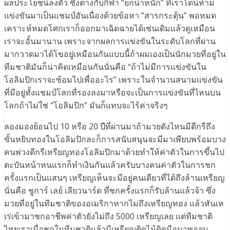
ผลประโยชน์ลงตัว ซึ่งต่างกับกีฬา “ยกน้ำหนัก” ที่เราโดนห้าม
แข่งขันมาเป็นแชมป์อันเนื่องด้วยข้อหา “สารกระตุ้น” พอหมด
เคราะห์หมดโศกเราก็ออกมาเฉิดฉายได้เช่นเดิมแล้วดูเหมือน
เราจะอั้นมานาน เพราะจากผลการแข่งขันในระดับโลกที่ผ่าน
มากวาดมาได้โขอยู่เหมือนกันแบบนี้ถ้าผมเองเป็นนักมวยที่อยู่ใน
ทีมชาติมันก็น่าคิดเหมือนกันนั่นคือ “ถ้าไม่มีการแข่งขันใน
โอลิมปิกเราจะซ้อมไปเพื่ออะไร” เพราะในจำนวนสนามแข่งขัน
ที่มีอยู่ทั้งแชมป์โลกที่รองลงมาหรือจะเป็นการแข่งขันที่ไหนบน
โลกถ้าไม่ใช่ “โอลิมปิก” มันก็แทบจะไร้ค่าจริงๆ
ลองมองย้อนไป 10 หรือ 20 ปีที่ผ่านมาถ้ามวยดังไหนมีดีกรีถึง
ขั้นหยิบทองในโอลิมปิกละก็การสนับสนุนจะมีมาเพียบพร้อมบาง
คนพ่วงดีกรีเหรียญทองโอลิมปิกมาด้วยทำให้ค่าตัวในการขึ้นไป
ตะบันหน้าหนแรกก็ทำเงินกันแล้วครับบางคนค่าตัวในการชก
ครั้งแรกเป็นแสนๆ เหรียญเห็นจะมีอยู่คนเดียวที่ได้ถึงล้านเหรียญ
นั่นคือ ชูการ์ เลย์ เลียวนาร์ด ที่ชกครั้งแรกก็รับล้านแล้วจ้า ซึ่ง
มวยที่อยู่ในทีมชาติของอเมริกาหากไม่ถึงเหรียญทอง แล้วหันเห
เร่เข้ามาชกอาชีพค่าตัวยังไม่ถึง 5000 เหรียญเลย แต่ทีมชาติ
ไทยเราเมื่อชกในทีมชาติแล้วมีเหรียญติดไม้ติดมือมาพอจบ