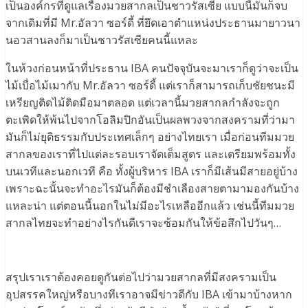
เป็นองค์กรที่ดูแลเรื่องมวยสากลเป็นชาวรัสเซีย แบบนี้มันก็จบ
จากเดิมที่มี Mr.อัลวา ซอร์ดี้ ที่ยึดเอาตำแหน่งประธานมายาวนา
นอวสานลงก็มาเป็นชาวรัสเซียคนนี้แหละ
ในห้วงก่อนหน้าที่ประธาน IBA คนปัจจุบันจะมาเราก็ดูว่าจะเป็น
ไม้เบื่อไม้เมากับ Mr.อัลวา ซอร์ดี้ แต่เราก็สามารถเก็บชัยชนะมี
เหรียญติดไม้ติดมือมาตลอด แต่เวลานี้มวยสากลกำลังจะถูก
ตะเพิดให้พ้นไปจากโอลิมปิกอันเป็นผลพวงจากสงครามที่ว่ามา
มันก็ไม่ยุติธรรมกับประเทศเล็กๆ อย่างไทยเรา เมื่อก่อนทีมมวย
สากลของเราที่ไปแต่ละรอบเราจัดเต็มสูตร และเตรียมพร้อมทั้ง
บนเวทีและนอกเวที คือ ทั้งผู้บริหาร IBA เราก็มีเส้นมีสายอยู่บ้าง
เพราะฉะนั้นจะทำอะไรมันก็ต้องมีชำเลืองสายตามามองกันบ้าง
แหละน่า แต่ตอนนี้นอกในไม่มีอะไรเหลืออีกแล้ว เช่นนี้ทีมมวย
สากลไทยจะทำอย่างไรกันดีเราจะซ้อมกันให้ข้อสึกไปวันๆ…
สรุปเราเราต้องคอยดูกันต่อไปว่ามวยสากลที่มีสงครามเป็น
อุปสรรคใหญ่หรือบางทีเราอาจมีข่าวดีกับ IBA เข้ามาบ้างหาก