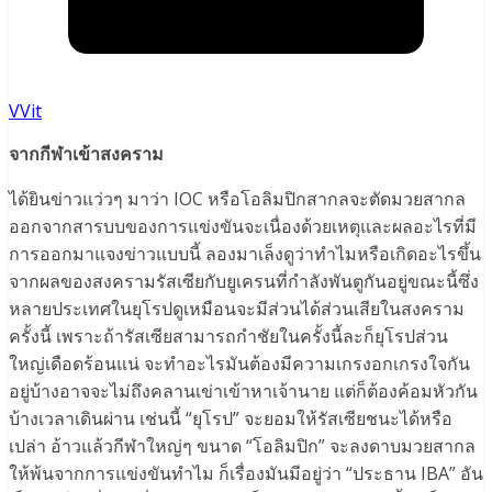
VVit
จากกีฬาเข้าสงคราม
ได้ยินข่าวแว่วๆ มาว่า IOC หรือโอลิมปิกสากลจะตัดมวยสากล
ออกจากสารบบของการแข่งขันจะเนื่องด้วยเหตุและผลอะไรที่มี
การออกมาแจงข่าวแบบนี้ ลองมาเล็งดูว่าทำไมหรือเกิดอะไรขึ้น
จากผลของสงครามรัสเซียกับยูเครนที่กำลังพันตูกันอยู่ขณะนี้ซึ่ง
หลายประเทศในยุโรปดูเหมือนจะมีส่วนได้ส่วนเสียในสงคราม
ครั้งนี้ เพราะถ้ารัสเซียสามารถกำชัยในครั้งนี้ละก็ยุโรปส่วน
ใหญ่เดือดร้อนแน่ จะทำอะไรมันต้องมีความเกรงอกเกรงใจกัน
อยู่บ้างอาจจะไม่ถึงคลานเข่าเข้าหาเจ้านาย แต่ก็ต้องค้อมหัวกัน
บ้างเวลาเดินผ่าน เช่นนี้ “ยุโรป” จะยอมให้รัสเซียชนะได้หรือ
เปล่า อ้าวแล้วกีฬาใหญ่ๆ ขนาด “โอลิมปิก” จะลงดาบมวยสากล
ให้พ้นจากการแข่งขันทำไม ก็เรื่องมันมีอยู่ว่า “ประธาน IBA” อัน