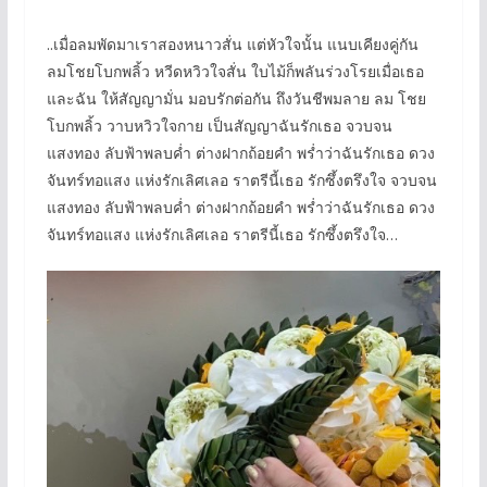
..เมื่อลมพัดมาเราสองหนาวสั่น แต่หัวใจนั้น แนบเคียงคู่กัน
ลมโชยโบกพลิ้ว หวีดหวิวใจสั่น ใบไม้ก็พลันร่วงโรยเมื่อเธอ
และฉัน ให้สัญญามั่น มอบรักต่อกัน ถึงวันชีพมลาย ลม โชย
โบกพลิ้ว วาบหวิวใจกาย เป็นสัญญาฉันรักเธอ จวบจน
แสงทอง ลับฟ้าพลบค่ำ ต่างฝากถ้อยคำ พร่ำว่าฉันรักเธอ ดวง
จันทร์ทอแสง แห่งรักเลิศเลอ ราตรีนี้เธอ รักซึ้งตรึงใจ จวบจน
แสงทอง ลับฟ้าพลบค่ำ ต่างฝากถ้อยคำ พร่ำว่าฉันรักเธอ ดวง
จันทร์ทอแสง แห่งรักเลิศเลอ ราตรีนี้เธอ รักซึ้งตรึงใจ…