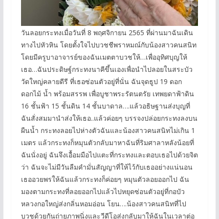
วันลอยกระทงเมื่อวันที่ 8 พฤศจิกายน 2565 ที่ผ่านมาฉันเดิน
ทางไปหัวหิน โดยตั้งใจไปบวชชีพราหมณ์กับน้องสาวคนสนิท
โดยมีครูบาอาจารย์ของฉันเมตตาบวชให้…เพื่ออุทิศบุญให้
เธอ…ฉันประดิษฐ์กระทงนาคีขึ้นเองเพื่อนำไปลอยในสระบัว
วัดใหญ่คลายดีรี ที่เธอซ่อนตัวอยู่ที่นั่น ฉันจุดธูป 19 ดอก
ดอกไม้ น้ำ พร้อมสรรพ เพื่อบูชาพระรัตนตรัย เทพยดาฟ้าดิน
16 ชั้นฟ้า 15 ชั้นดิน 14 ชั้นบาดาล….แล้วอธิษฐานส่งบุญที่
ฉันสั่งสมมานำส่งให้เธอ..แล้วค่อยๆ บรรจงปล่อยกระทงลงบน
ผืนน้ำ กระทงลอยไปห่างตัวฉันและน้องสาวคนสนิทไม่เกิน 1
เมตร แล้วกระทงก็หมุนตัวกลับมาหาฉันที่ริมศาลาหลังน้อยที่
ฉันนั่งอยู่ ฉันจึงเอื้อมมือไปแตะที่กระทงและตอบเธอไปด้วยจิต
ว่า ฉันจะไม่มีวันลืมคำมั่นสัญญาที่ให้ไว้กับเธออย่างแน่นอน
เธออวยพรให้ฉันแล้วกระทงก็ค่อยๆ หมุนตัวลอยออกไป ฉัน
มองตามกระทงที่ลอยออกไปแล้วไปหยุดซ่อนตัวอยู่ที่กอบัว
หลวงกอใหญ่ส่งกลิ่นหอมอ่อน โยน….น้องสาวคนสนิทที่ไป
บวชด้วยกันถ่ายภาพนิ่งและวีดีโอส่งกลับมาให้ฉันในเวลาต่อ