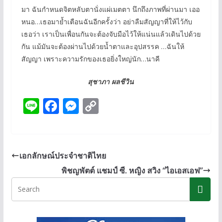
มา ฉันกำหนดจิตหลับตานั่งแผ่เมตตา นึกถึงภาพที่ผ่านมา เออ
หนอ…เธอมาย้ำเตือนฉันอีกครั้งว่า อย่าลืมสัญญาที่ให้ไว้กับ
เธอว่า เราเป็นเพื่อนกันจะต้องจับมือไว้ให้แน่นแล้วเดินไปด้วย
กัน แม้มันจะต้องผ่านไปด้วยน้ำตาและอุปสรรค …ฉันให้
สัญญา เพราะความรักของเธอยิ่งใหญ่นัก…นาคี
สุชาภา ผลชีวิน
Li
F
M
C
n
ac
e
o
e
e
ss
p
b
e
y
เอกลักษณ์ประจำชาติไทย
o
n
Li
พิชญพัตต์ แชมป์ ซี. หญิง สวิง “ไอเอสเอฟ”
o
g
n
k
er
k