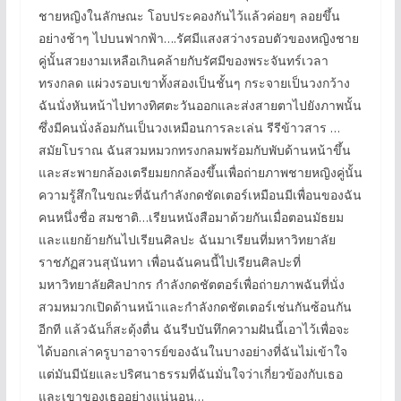
ชายหญิงในลักษณะ โอบประคองกันไว้แล้วค่อยๆ ลอยขึ้น
อย่างช้าๆ ไปบนฟากฟ้า….รัศมีแสงสว่างรอบตัวของหญิงชาย
คู่นั้นสวยงามเหลือเกินคล้ายกับรัศมีของพระจันทร์เวลา
ทรงกลด แผ่วงรอบเขาทั้งสองเป็นชั้นๆ กระจายเป็นวงกว้าง
ฉันนั่งหันหน้าไปทางทิศตะวันออกและส่งสายตาไปยังภาพนั้น
ซึ่งมีคนนั่งล้อมกันเป็นวงเหมือนการละเล่น รีรีข้าวสาร …
สมัยโบราณ ฉันสวมหมวกทรงกลมพร้อมกับพับด้านหน้าขึ้น
และสะพายกล้องเตรียมยกกล้องขึ้นเพื่อถ่ายภาพชายหญิงคู่นั้น
ความรู้สึกในขณะที่ฉันกำลังกดชัดเตอร์เหมือนมีเพื่อนของฉัน
คนหนึ่งชื่อ สมชาติ…เรียนหนังสือมาด้วยกันเมื่อตอนมัธยม
และแยกย้ายกันไปเรียนศิลปะ ฉันมาเรียนที่มหาวิทยาลัย
ราชภัฏสวนสุนันทา เพื่อนฉันคนนี้ไปเรียนศิลปะที่
มหาวิทยาลัยศิลปากร กำลังกดชัตตอร์เพื่อถ่ายภาพฉันที่นั่ง
สวมหมวกเปิดด้านหน้าและกำลังกดชัตเตอร์เช่นกันซ้อนกัน
อีกที แล้วฉันก็สะดุ้งตื่น ฉันรีบบันทึกความฝันนี้เอาไว้เพื่อจะ
ได้บอกเล่าครูบาอาจารย์ของฉันในบางอย่างที่ฉันไม่เข้าใจ
แต่มันมีนัยและปริศนาธรรมที่ฉันมั่นใจว่าเกี่ยวข้องกับเธอ
และเขาของเธออย่างแน่นอน…