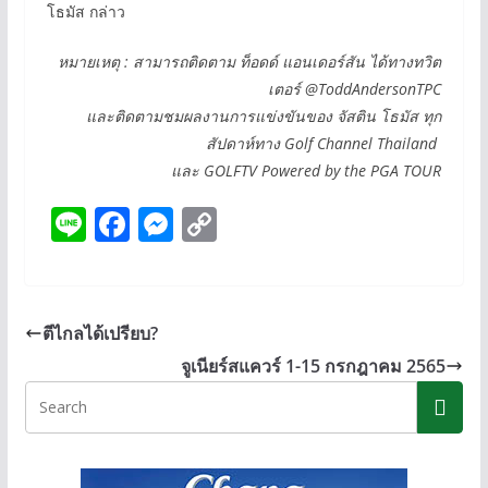
โธมัส กล่าว
หมายเหตุ : สามารถติดตาม ท็อดด์ แอนเดอร์สัน ได้ทางทวิต
เตอร์ @ToddAndersonTPC
และติดตามชมผลงานการแข่งขันของ จัสติน โธมัส ทุก
สัปดาห์ทาง Golf Channel Thailand
และ GOLFTV Powered by the PGA TOUR
Li
F
M
C
n
ac
e
o
e
e
ss
p
b
e
y
ตีไกลได้เปรียบ?
o
n
Li
จูเนียร์สแควร์ 1-15 กรกฎาคม 2565
o
g
n
k
er
k