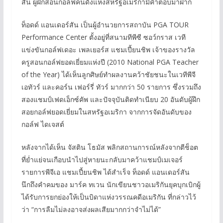
สัน ผู้ฝึกสอนกอล์ฟคนดังแห่งสหรัฐอเมริกามีคำตอบมาฝาก
ท็อดด์ แอนเดอร์สัน เป็นผู้อำนวยการสถาบัน PGA TOUR
Performance Center ตั้งอยู่ที่สนามทีพีซี ซอว์กราส เวที
แข่งขันกอล์ฟเดอะ เพลเยอร์ส แชมเปี้ยนชิพ เจ้าของรางวัล
ครูสอนกอล์ฟยอดเยี่ยมแห่งปี (2010 National PGA Teacher
of the Year) ได้เห็นลูกศิษย์ทำผลงานคว้าชัยชนะในเวทีพีจี
เอทัวร์ และคอร์น เฟอร์รี่ ทัวร์ มากกว่า 50 รายการ ซึ่งรวมถึง
สองแชมป์เฟดเอ็กซ์คัพ และปัจจุบันติดทำเนียบ 20 อันดับผู้ฝึก
สอยกอล์ฟยอดเยี่ยมในสหรัฐอเมริกา จากการจัดอันดับของ
กอล์ฟ ไดเจสต์
หลังจากได้เห็น จัสติน โธมัส พลิกสถานการณ์หลังจากตีช็อต
ที่ย่ำแย่จนเกือบนำไปสู่หายนะกลับมาคว้าแชมป์เมเจอร์
รายการพีจีเอ แชมเปี้ยนชิพ ได้สำเร็จ ท็อดด์ แอนเดอร์สัน
นึกถึงคำคมของ มาร์ค ทเวน นักเขียนชาวอเมริกันยุคบุกเบิกผู้
ได้รับการยกย่องให้เป็นบิดาแห่งวรรณคดีอเมริกัน ที่กล่าวไว้
ว่า “การลืมไม่ลงอาจส่งผลเสียมากกว่าจำไม่ได้”