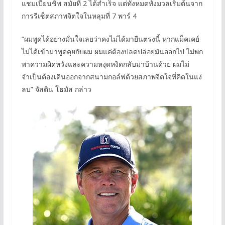
แชมเปี้ยนชิพ สมัยที่ 2 ได้สำเร็จ แต่ทั้งหมดทั้งมวลเริ่มต้นจาก
การรีเซ็ตสภาพจิตใจในหลุมที่ 7 พาร์ 4
“ผมพูดได้อย่างมั่นใจเลยว่าคงไม่ได้มายืนตรงนี้ หากแม็คเคย์
ไม่ได้เข้ามาพูดคุยกับผม ผมแค่ต้องปลดปล่อยมันออกไป ไม่พก
พาความผิดหวังและความหงุดหงิดกลับมาบ้านด้วย ผมไม่
จำเป็นต้องเดินออกจากสนามกอล์ฟด้วยสภาพจิตใจที่คิดในแง่
ลบ” จัสติน โธมัส กล่าว