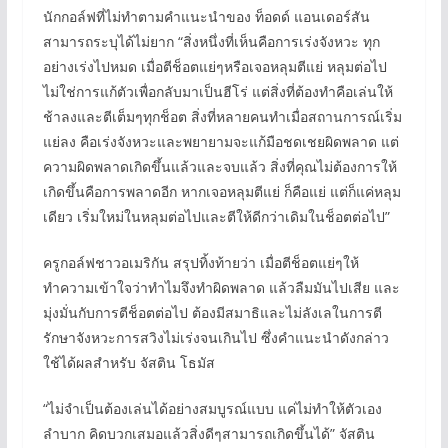
นักกอล์ฟที่ไม่ทำตามคำแนะนำของ ท็อดด์ แอนเดอร์สัน
สามารถระบุได้ไม่ยาก “สิ่งหนึ่งที่เห็นคือการเร่งจังหวะ ทุก
อย่างเร่งไปหมด เมื่อตีช็อตแย่ๆหรือเจอหลุมตีแย่ หลุมต่อไป
ไม่ใช่การแก้ตัวเพื่อกลับมาเป็นฮีโร่ แต่สิ่งที่ต้องทำคือเล่นให้
ช้าลงและตีเต็มๆทุกช็อต สิ่งที่หลายคนทำเมื่อสถานการณ์เริ่ม
แย่ลง คือเร่งจังหวะและพยายามจะแก้มือชดเชยผิดพลาด แต่
ความผิดพลาดเกิดขึ้นแล้วและจบแล้ว สิ่งที่คุณไม่ต้องการให้
เกิดขึ้นคือการพลาดอีก หากเจอหลุมตีแย่ ก็คือแย่ แต่ก็แค่หลุม
เดียว เริ่มใหม่ในหลุมต่อไปและตีให้ดีกว่าเดิมในช็อตต่อไป”
ครูกอล์ฟชาวอเมริกัน สรุปทิ้งท้ายว่า เมื่อตีช็อตแย่ๆให้
ทำความเข้าใจว่าทำไมจึงทำผิดพลาด แล้วลืมมันไปเสีย และ
มุ่งมั่นกับการตีช็อตต่อไป ต้องมีสมาธิและไม่ลังเลในการตี
รักษาจังหวะการสวิงไม่เร่งจนเกินไป ซึ่งคำแนะนำดังกล่าว
ใช้ได้ผลสำหรับ จัสติน โธมัส
“ไม่จำเป็นต้องเล่นได้อย่างสมบูรณ์แบบ แค่ไม่ทำให้ตัวเอง
ลำบาก คิดบวกเสมอแล้วสิ่งดีๆสามารถเกิดขึ้นได้” จัสติน