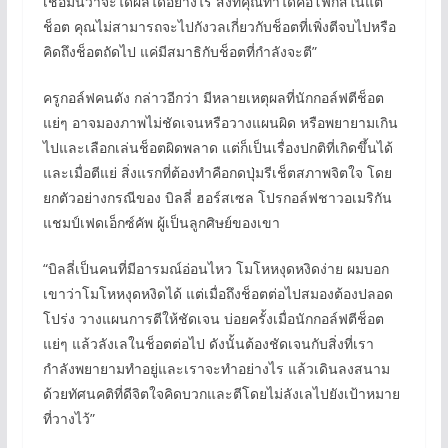
เชื่อมั่นว่าจะได้ผลได้อย่างไร สิ่งที่คุณทำได้คือโฟกัสในแต่
ช็อต คุณไม่สามารถจะไปกังวลเกี่ยวกับช็อตที่เพิ่งตีจบไปหรือ
คิดถึงช็อตถัดไป แค่มีสมาธิกับช็อตที่กำลังจะตี”
ครูกอล์ฟคนดัง กล่าวอีกว่า มีหลายเหตุผลที่นักกอล์ฟตีช็อต
แย่ๆ อาจมองภาพไม่ชัดเจนหรือวางแผนผิด หรือพยายามเกิน
ไปและเลือกเล่นช็อตผิดพลาด แต่ก็เป็นเรื่องปกติที่เกิดขึ้นได้
และเมื่อตีแย่ สิ่งแรกที่ต้องทำคือกดปุ่มรีเช็ตสภาพจิตใจ โดย
ยกตัวอย่างกรณีของ บิลลี่ ฮอร์สเซล โปรกอล์ฟชาวอเมริกัน
แชมป์เฟดเอ็กซ์คัพ ผู้เป็นลูกศิษย์ของเขา
“บิลลี่เป็นคนที่มีอารมณ์อ่อนไหว โมโหหงุดหงิดง่าย ผมบอก
เขาว่าโมโหหงุดหงิดได้ แต่เมื่อถึงช็อตต่อไปสมองต้องปลอด
โปร่ง วางแผนการตีให้ชัดเจน บ่อยครั้งเมื่อนักกอล์ฟตีช็อต
แย่ๆ แล้วลังเลในช็อตต่อไป ดังนั้นต้องชัดเจนกับสิ่งที่เรา
กำลังพยายามทำอยู่และเราจะทำอย่างไร แล้วเดินลงสนาม
ด้วยทัศนคติที่ดีจิตใจคิดบวกและตีโดยไม่ลังเลไปยังเป้าหมาย
ที่วางไว้”