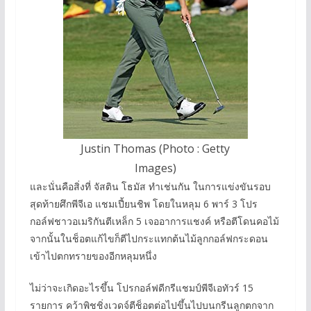
Justin Thomas (Photo : Getty
Images)
และนั่นคือสิ่งที่ จัสติน โธมัส ทําเช่นกัน ในการแข่งขันรอบ
สุดท้ายศึกพีจีเอ แชมเปี้ยนชิพ โดยในหลุม 6 พาร์ 3 โปร
กอล์ฟชาวอเมริกันตีเหล็ก 5 เจออาการแชงค์ หรือตีโดนคอไม้
จากนั้นในช็อตแก้ไขก็ตีไปกระแทกต้นไม้ลูกกอล์ฟกระดอน
เข้าไปตกทรายของอีกหลุมหนึ่ง
ไม่ว่าจะเกิดอะไรขึ้น โปรกอล์ฟดีกรีแชมป์พีจีเอทัวร์ 15
รายการ คว้าพิชชิ่งเวดจ์ตีช็อตต่อไปขึ้นไปบนกรีนลูกตกจาก