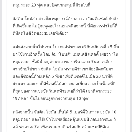
หลุมระยะ 20 ฟุต และปิดฉากหลุมนี้ด้วยโบกี้
จัสติน โธมัส กล่าวถึงเหตุการณ์ดังกล่าวว่า “ผมตีแชงค์ กับสิ่ง
ที่เกิดขึ้นผมไม่รู้จะพูดอะไรนอกเหนือจากนี้ นี่คือการทำโบกี้ที่
ดีที่สุดในชีวิตของผมเลยทีเดียว”
แต่หลังจากนั้นไม่นาน โปรกอล์ฟชาวอเมริกันหยิบเหล็ก 5 ขึ้น
มาใช้งานอีกครั้ง โดย จิม “โบนส์” แม็คเคย์ แคดดี้ เผยว่า “ใน
หลุมต่อมา ซึ่งมีน้ำอยู่ด้านขวาของกรีน และกรีนลาดเอียง
จากซ้ายไปขวา จัสติน โธมัส ทราบดีว่าเขาต้องฮึดกลับมา
และตีช็อตนี้ด้วยเหล็ก 5 ที่เขาเพิ่งตีแชงค์ไปเมื่อ 20 นาทีที่
ผ่านมา และเขาก็ตีช็อตนี้ได้อย่างยอดเยี่ยม อาจเป็นช็อตที่ดี
ที่สุดของการแข่งขันวันสุดท้ายเลยก็ว่าได้ เขาตีจากระยะ
197 หลา ขึ้นไปออนลูกห่างจากหลุม 10 ฟุต”
หลังจากนั้น จัสติน โธมัส เก็บได้ 5 เบอร์ดี้ในการแข่งขัน 10
หลุมต่อมา และได้เข้าไปเพลย์ออฟลุ้นแชมป์ ก่อนเอาชนะ วิ
ลล์ ซาลาตอริส เพื่อนร่วมชาติ พร้อมกับคว้าแชมป์พีจีเอ