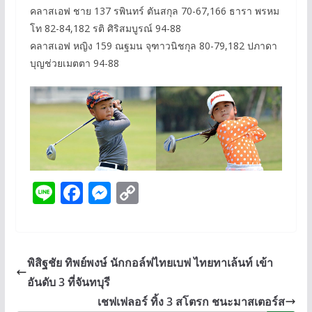
คลาสเอฟ ชาย 137 รพินทร์ ตันสกุล 70-67,166 ธารา พรหม
โท 82-84,182 รติ ศิริสมบูรณ์ 94-88
คลาสเอฟ หญิง 159 ณฐมน จุฑาวนิชกุล 80-79,182 ปภาดา
บุญช่วยเมตตา 94-88
Li
F
M
C
n
ac
e
o
e
e
ss
p
b
e
y
พิสิฐชัย ทิพย์พงษ์ นักกอล์ฟไทยเบฟ ไทยทาเล้นท์ เข้า
o
n
Li
อันดับ 3 ที่จันทบุรี
o
g
n
เชฟเฟลอร์ ทิ้ง 3 สโตรก ชนะมาสเตอร์ส