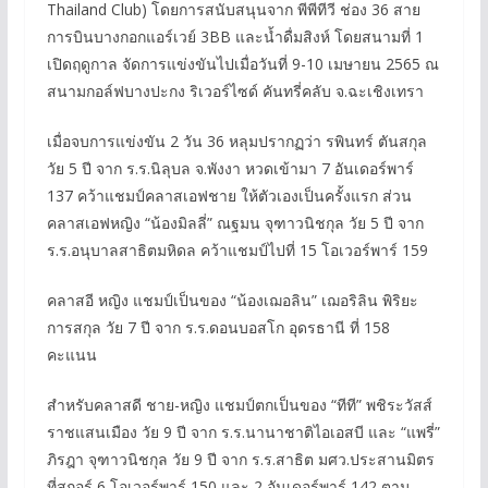
Thailand Club) โดยการสนับสนุนจาก พีพีทีวี ช่อง 36 สาย
การบินบางกอกแอร์เวย์ 3BB และน้ำดื่มสิงห์ โดยสนามที่ 1
เปิดฤดูกาล จัดการแข่งขันไปเมื่อวันที่ 9-10 เมษายน 2565 ณ
สนามกอล์ฟบางปะกง ริเวอร์ไซด์ คันทรี่คลับ จ.ฉะเชิงเทรา
เมื่อจบการแข่งขัน 2 วัน 36 หลุมปรากฏว่า รพินทร์ ตันสกุล
วัย 5 ปี จาก ร.ร.นิลุบล จ.พังงา หวดเข้ามา 7 อันเดอร์พาร์
137 คว้าแชมป์คลาสเอฟชาย ให้ตัวเองเป็นครั้งแรก ส่วน
คลาสเอฟหญิง “น้องมิลลี่” ณฐมน จุฑาวนิชกุล วัย 5 ปี จาก
ร.ร.อนุบาลสาธิตมหิดล คว้าแชมป์ไปที่ 15 โอเวอร์พาร์ 159
คลาสอี หญิง แชมป์เป็นของ “น้องเฌอลิน” เฌอริลิน พิริยะ
การสกุล วัย 7 ปี จาก ร.ร.ดอนบอสโก อุดรธานี ที่ 158
คะแนน
สำหรับคลาสดี ชาย-หญิง แชมป์ตกเป็นของ “ทีที” พชิระวัสส์
ราชแสนเมือง วัย 9 ปี จาก ร.ร.นานาชาติไอเอสบี และ “แพรี่”
ภิรฎา จุฑาวนิชกุล วัย 9 ปี จาก ร.ร.สาธิต มศว.ประสานมิตร
ที่สกอร์ 6 โอเวอร์พาร์ 150 และ 2 อันเดอร์พาร์ 142 ตาม