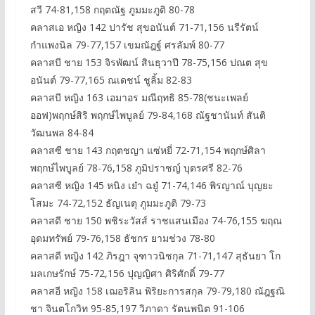
สวี 74-81,158 กฤตณัฐ ภูมมะภูติ 80-78
คลาสเอ หญิง 142 ปารัช สุขอนันต์ 71-71,156 นรีรัตน์
กำแพงนิล 79-77,157 เขมณัฎฐ์ ศรลัมพ์ 80-77
คลาสบี ชาย 153 จิรพัฒน์ สินธุวาปี 78-75,156 ปณต สุข
อนันต์ 79-77,165 ณเดชน์ ชูลิ้ม 82-83
คลาสบี หญิง 163 เอมาอร มณีฤทธิ 85-78(ชนะเพลย์
ออฟ)พฤกษ์สิริ พฤกษ์ไพบูลย์ 79-84,168 ณัฐชานันท์ สันติ
วัฒนพล 84-84
คลาสซี ชาย 143 กฤตชญา แซ่หยี่ 72-71,154 พฤกษ์ศิลา
พฤกษ์ไพบูลย์ 78-76,158 ภูมิปราชญ์ บุตรศรี 82-76
คลาสซี หญิง 145 หนิง เย๋า ฉยู๋ 71-74,146 พิรญาณ์ บุญยะ
โสมะ 74-72,152 ธัญเนตุ ภูมมะภูติ 79-73
คลาสดี ชาย 150 พชิระวัสส์ ราชแสนเมือง 74-76,155 ฆฤณ
อุดมทรัพย์ 79-76,158 ธัชกร ยามช่วง 78-80
คลาสดี หญิง 142 ภิรฎา จุฑาวนิชกุล 71-71,147 สุธันยา โก
มลเกษรักษ์ 75-72,156 ปุญญิศา ศิริศักดิ์ 79-77
คลาสอี หญิง 158 เฌอริลิน พิริยะการสกุล 79-79,180 ณัฎฐณิ
ชา จินตโกวิท 95-85,197 วิภาดา รัตนพนิต 91-106