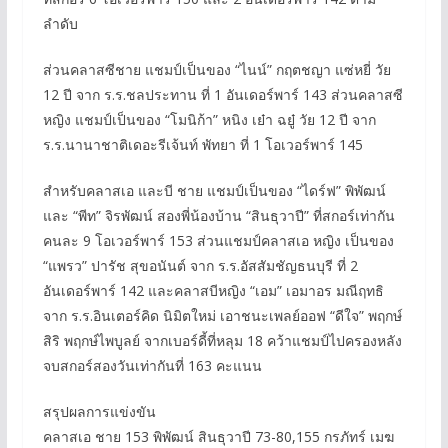
ลำดับ
ส่วนคลาสซีชาย แชมป์เป็นของ “ไนน์” กฤตชญา แซ่หยี่ วัย
12 ปี จาก ร.ร.ชลประทาน ที่ 1 อันเดอร์พาร์ 143 ส่วนคลาสซี
หญิง แชมป์เป็นของ “โมนิก้า” หนิง เย๋า ฉยู๋ วัย 12 ปี จาก
ร.ร.นานาชาติเดอะรีเจ้นท์ พัทยา ที่ 1 โอเวอร์พาร์ 145
สำหรับคลาสเอ และบี ชาย แชมป์เป็นของ “ไดร์ฟ” พิพัฒน์
และ “พีท” จิรพัฒน์ สองพี่น้องบ้าน “สินธุวาปี” ที่สกอร์เท่ากัน
คนละ 9 โอเวอร์พาร์ 153 ส่วนแชมป์คลาสเอ หญิง เป็นของ
“แพรว” ปารัช สุขอนันต์ จาก ร.ร.อัสสัมชัญธนบุรี ที่ 2
อันเดอร์พาร์ 142 และคลาสบีหญิง “เอม” เอมาอร มณีฤทธิ
จาก ร.ร.อินเตอร์คิด นิมิตใหม่ เอาชนะเพลย์ออฟ “ดีใจ” พฤกษ์
สิริ พฤกษ์ไพบูลย์ จากเบอร์ดี้ที่หลุม 18 คว้าแชมป์ไปครองหลัง
จบสกอร์สองวันเท่ากันที่ 163 คะแนน
สรุปผลการแข่งขัน
คลาสเอ ชาย 153 พิพัฒน์ สินธุวาปี 73-80,155 กรภัทร์ เมฆ