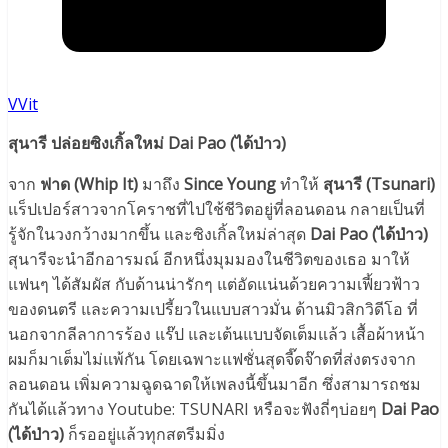
VVit
สุนารี ปล่อยซิงเกิ้ลใหม่ Dai Pao (ได้ป่าว)
จาก
ฟาด (Whip It)
มาถึง
Since Young
ทำให้
สุนารี (Tsunari)
แร็ปเปอร์สาวจากโคราชที่ไปใช้ชีวิตอยู่ที่ลอนดอน กลายเป็นที่
รู้จักในวงกว้างมากขึ้น และซิงเกิ้ลใหม่ล่าสุด
Dai Pao (ได้ป่าว)
สุนารีจะนำอีกอารมณ์ อีกหนึ่งมุมมองในชีวิตของเธอ มาให้
แฟนๆ ได้สัมผัส กับด้านน่ารักๆ แต่อัดแน่นด้วยความเฟี้ยวฟ้าว
ของดนตรี และความเปรี้ยวในแบบสาวมั่น ด้านมิวสิกวิดีโอ ที่
นอกจากลีลาการร้อง แร๊ป และเต้นแบบจัดเต็มแล้ว เสื้อผ้าหน้า
ผมก็มาเต็มไม่แพ้กัน โดยเฉพาะแฟชั่นสุดจี๊ดจ๊าดที่ส่งตรงจาก
ลอนดอน เพิ่มความฉูดฉาดให้เพลงนี้ขึ้นมาอีก ซึ่งสามารถชม
กันได้แล้วทาง Youtube: TSUNARI หรือจะฟังถี่ๆบ่อยๆ
Dai Pao
(ได้ป่าว)
ก็รออยู่แล้วทุกสตรีมมิ่ง