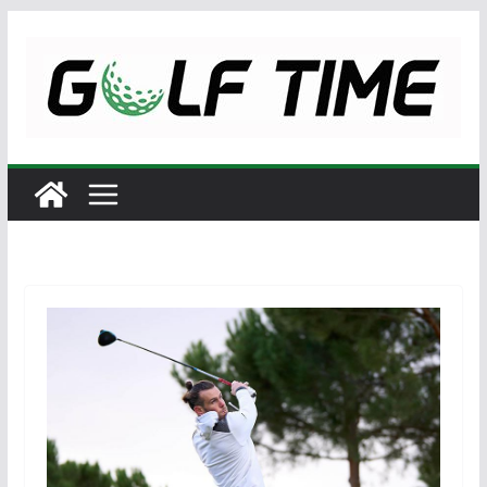
Skip
to
content