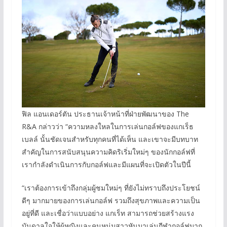
ฟิล แอนเดอร์ตัน ประธานเจ้าหน้าที่ฝ่ายพัฒนาของ The
R&A กล่าวว่า “ความหลงใหลในการเล่นกอล์ฟของแกเร็ธ
เบลล์ นั้นชัดเจนสำหรับทุกคนที่ได้เห็น และเขาจะมีบทบาท
สำคัญในการสนับสนุนความคิดริเริ่มใหม่ๆ ของนักกอล์ฟที่
เรากำลังดำเนินการกับกอล์ฟและมีแผนที่จะเปิดตัวในปีนี้
“เราต้องการเข้าถึงกลุ่มผู้ชมใหม่ๆ ที่ยังไม่ทราบถึงประโยชน์
ดีๆ มากมายของการเล่นกอล์ฟ รวมถึงสุขภาพและความเป็น
อยู่ที่ดี และเชื่อว่าแบบอย่าง แกเร็ท สามารถช่วยสร้างแรง
บันดาลใจให้ผู้หญิงและคนหนุ่มสาวหันมาเล่นกีฬากอล์ฟมาก