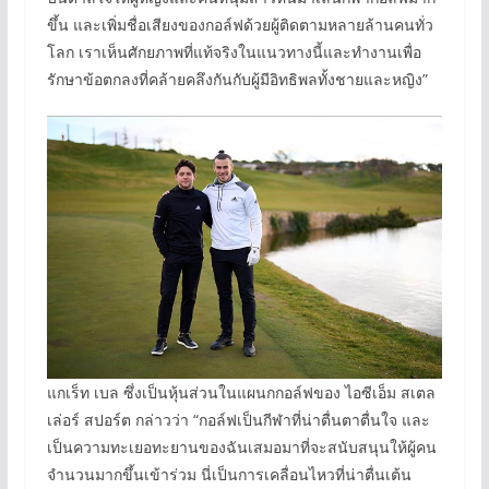
ขึ้น และเพิ่มชื่อเสียงของกอล์ฟด้วยผู้ติดตามหลายล้านคนทั่ว
โลก เราเห็นศักยภาพที่แท้จริงในแนวทางนี้และทำงานเพื่อ
รักษาข้อตกลงที่คล้ายคลึงกันกับผู้มีอิทธิพลทั้งชายและหญิง”
แกเร็ท เบล ซึ่งเป็นหุ้นส่วนในแผนกกอล์ฟของ ไอซีเอ็ม สเตล
เล่อร์ สปอร์ต กล่าวว่า “กอล์ฟเป็นกีฬาที่น่าตื่นตาตื่นใจ และ
เป็นความทะเยอทะยานของฉันเสมอมาที่จะสนับสนุนให้ผู้คน
จำนวนมากขึ้นเข้าร่วม นี่เป็นการเคลื่อนไหวที่น่าตื่นเต้น