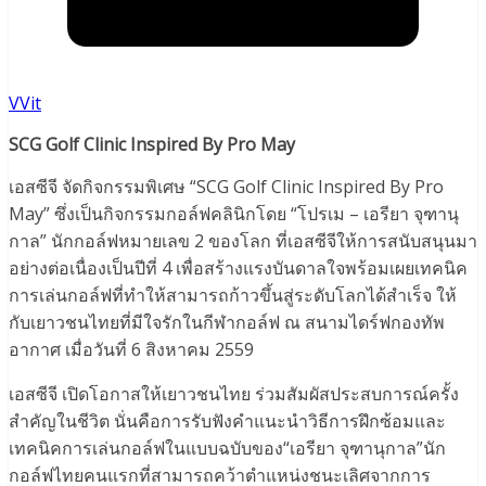
VVit
SCG Golf Clinic Inspired By Pro May
เอสซีจี จัดกิจกรรมพิเศษ “SCG Golf Clinic Inspired By Pro
May” ซึ่งเป็นกิจกรรมกอล์ฟคลินิกโดย “โปรเม – เอรียา จุฑานุ
กาล” นักกอล์ฟหมายเลข 2 ของโลก ที่เอสซีจีให้การสนับสนุนมา
อย่างต่อเนื่องเป็นปีที่ 4 เพื่อสร้างแรงบันดาลใจพร้อมเผยเทคนิค
การเล่นกอล์ฟที่ทำให้สามารถก้าวขึ้นสู่ระดับโลกได้สำเร็จ ให้
กับเยาวชนไทยที่มีใจรักในกีฬากอล์ฟ ณ สนามไดร์ฟกองทัพ
อากาศ เมื่อวันที่ 6 สิงหาคม 2559
เอสซีจี เปิดโอกาสให้เยาวชนไทย ร่วมสัมผัสประสบการณ์ครั้ง
สำคัญในชีวิต นั่นคือการรับฟังคำแนะนำวิธีการฝึกซ้อมและ
เทคนิคการเล่นกอล์ฟในแบบฉบับของ“เอรียา จุฑานุกาล”นัก
กอล์ฟไทยคนแรกที่สามารถคว้าตำแหน่งชนะเลิศจากการ