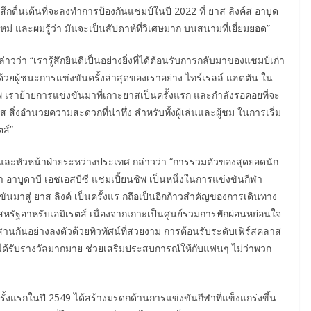
ึกตื่นเต้นที่จะลงทำการป้องกันแชมป์ในปี 2022 ที่ ยาส ลิงค์ส อาบูด
่งใหม่ และผมรู้ว่า มันจะเป็นสัปดาห์ที่วิเศษมาก บนสนามที่เยี่ยมยอด”
ว่า “เรารู้สึกยินดีเป็นอย่างยิ่งที่ได้ต้อนรับการกลับมาของแชมป์เก่า
อมด้วยผู้ชนะการแข่งขันครั้งล่าสุดของเราอย่าง ไทร์เรลล์ แฮตตัน ใน
ชิพ เราย้ายการแข่งขันมาที่เกาะยาสเป็นครั้งแรก และกำลังรอคอยที่จะ
่งอำนวยความสะดวกที่น่าทึ่ง สำหรับทั้งผู้เล่นและผู้ชม ในการเริ่ม
ตส์”
อี และหัวหน้าฝ่ายระหว่างประเทศ กล่าวว่า “การรวมตัวของสุดยอดนัก
อาบูดาบี เอชเอสบีซี แชมเปี้ยนชิพ เป็นหนึ่งในการแข่งขันกีฬา
ันมาสู่ ยาส ลิงค์ เป็นครั้งแร กถือเป็นอีกก้าวสำคัญของการเดินทาง
รัฐอาหรับเอมิเรตส์ เนื่องจากเกาะเป็นศูนย์รวมการพักผ่อนหย่อนใจ
นกันอย่างลงตัวด้วยทิวทัศน์ที่สวยงาม การต้อนรับระดับเฟิร์สคลาส
ี่ได้รับรางวัลมากมาย ช่วยเสริมประสบการณ์ให้กับแฟนๆ ไม่ว่าพวก
ครั้งแรกในปี 2549 ได้สร้างมรดกด้านการแข่งขันกีฬาที่แข็งแกร่งขึ้น