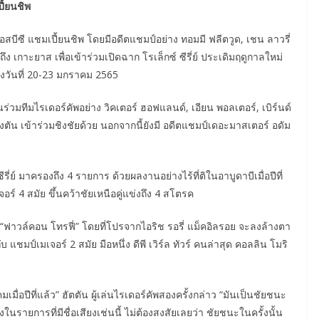
ี้ยนชิพ
สบีซี แชมเปี้ยนชิพ โดยมีอดีตแชมป์อย่าง ทอมมี ฟลีตวูด, เชน ลาวรี่
ถึง เกาะยาส เพื่อเข้าร่วมเปิดฉาก โรเล็กซ์ ซีรี่ย์ ประเดิมฤดูกาลใหม่
ว่างวันที่ 20-23 มกราคม 2565
ื่อนร่วมทีมไรเดอร์คัพอย่าง วิคเตอร์ ฮอฟแลนด์, เอียน พอลเตอร์, เบิร์นด์
ิงตัน เข้าร่วมชิงชัยด้วย นอกจากนี้ยังมี อดีตแชมป์เดอะมาสเตอร์ อดัม
รี่ย์ มาครองถึง 4 รายการ ด้วยผลงานอย่างไร้ที่ติในอาบูดาบีเมื่อปีที่
อร์ 4 สมัย ขึ้นคว้าชัยเหนือคู่แข่งถึง 4 สโตรค
“ฟาวล์คอน โทรฟี่” โดยที่โปรจากไอริช รอรี่ แม็คอิลรอย จะลงล้างตา
ชมป์เมเจอร์ 2 สมัย มือหนึ่ง ดีพี เวิร์ล ทัวร์ คนล่าสุด คอลลิน โมริ
ื่อปีที่แล้ว” ฮัตตัน ผู้เล่นไรเดอร์คัพสองครั้งกล่าว “มันเป็นชัยชนะ
งในรายการที่มีชื่อเสียงเช่นนี้ ไม่ต้องสงสัยเลยว่า ชัยชนะในครั้งนั้น