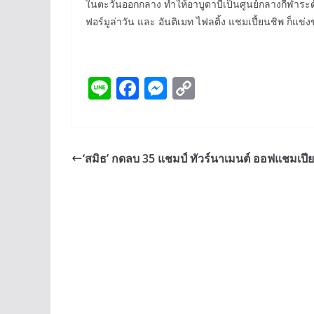
ในตะวันออกกลาง ทำให้อาบูดาบีเป็นศูนย์กลางกีฬาระดับ
ฟอร์มูล่าวัน และ อันติเมท ไฟลติ้ง แชมเปี้ยนชิพ ก็แข่งขั
Li
F
M
C
n
ac
e
o
e
e
ss
p
b
e
y
‘สมิธ’ กดลบ 35 แชมป์ ทัวร์นาเมนต์ ออฟแชมเปีย
o
n
Li
o
g
n
k
er
k