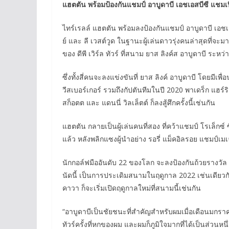
แฮตตัน พร้อมป้องกันแชมป์ อาบูดาบี เอชเอสบีซี แชมเป
ไทร์เรลล์ แฮตตัน พร้อมลงป้องกันแชมป์ อาบูดาบี เอชเอ
ย์ และ ลี เวสต์วูด ในฐานะผู้เล่นดาวรุ่งคนล่าสุดที่จะมา
ของ ดีพี เวิร์ล ทัวร์ ที่สนาม ยาส ลิงค์ส อาบูดาบี ระห
ซึ่งทั้งสี่คนจะลงแข่งขันที่ ยาส ลิงค์ อาบูดาบี โดยมีเพ
วีสเบอร์เกอร์ รวมถึงกัปตันทีมในปี 2020 พาเดร็ก แฮร์ร
สก็อตต และ แดนนี่ วิลเล็ตต์ ก็ลงสู้ศึกครั้งนี้เช่นกัน
แฮตตัน กลายเป็นผู้เล่นคนที่สอง ที่คว้าแชมป์ โรเล็กซ์ ซี
แล้ว หลังพลิกแซงผู้นำอย่าง รอรี่ แม็คอิลรอย แชมป์เมเจ
นักกอล์ฟมืออันดับ 22 ของโลก จะลงป้องกันถ้วยรางวัล 
นัดนี้ เป็นการประเดิมสนามในฤดูกาล 2022 เช่นเดียวกับ แ
คาวา ก็จะเริ่มเปิดฤดูกาลใหม่ที่สนามนี้เช่นกัน
“อาบูดาบีเป็นชัยชนะที่สำคัญสำหรับผมเมื่อเดือนมกราคมเม
ทัวร์ครั้งที่หกของผม และผมก็ภูมิใจมากที่ได้เป็นส่วนหนึ่