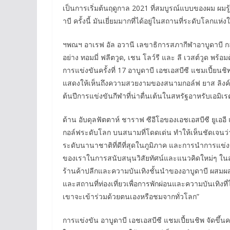
เป็นการเริ่มต้นฤดูกาล 2021 ที่สมบูรณ์แบบของผม ผมรู้ส
าบี ครั้งนี้ มันเยี่ยมมากที่ได้อยู่ในสถานที่ระดับโลกแห
ฯพณฯ อาเรฟ อัล อวานี เลขาธิการสภากีฬาอาบูดาบี กล่าว
อย่าง ทอมมี่ ฟลีตวูด, เชน โลว์รี และ ลี เวสต์วูด พร้
การแข่งขันครั้งที่ 17 อาบูดาบี เอชเอสบีซี แชมเปี้ยน
แสดงให้เห็นถึงความสวยงามของสนามกอล์ฟ ยาส ลิงค์ส สิ
ต้นปีการแข่งขันกีฬาที่น่าตื่นเต้นในสหรัฐอาหรับเอมิเร
ด้าน อับดุลฟัตตาห์ ชาราฟ ซีอีโอของเอชเอสบีซี ยูเอ
กอล์ฟระดับโลก บนสนามที่โดดเด่น ทำให้เห็นชัดเจนว่า 
ระดับนานาชาติที่ดีที่สุดในภูมิภาค และการนำการแข่งข
ของเราในการสนับสนุนวิสัยทัศน์และแนวคิดใหม่ๆ ในสห
ร้านค้าปลีกและความบันเทิงชั้นนำของอาบูดาบี ผสมผสา
และสถานที่ท่องเที่ยวเพื่อการพักผ่อนและความบันเทิงท
เขาจะเข้าร่วมด้วยตนเองหรือชมจากทั่วโลก”
การแข่งขัน อาบูดาบี เอชเอสบีซี แชมเปี้ยนชิพ จัดขึ้น