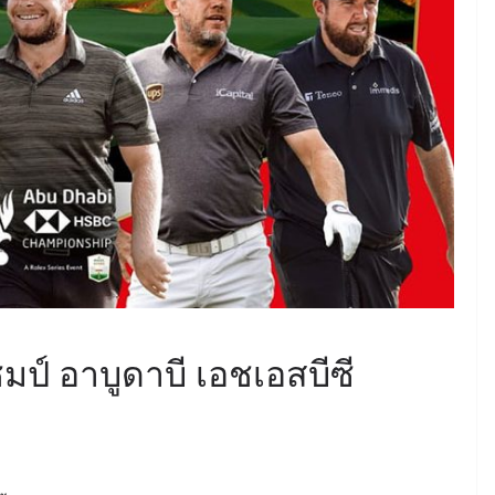
ป์ อาบูดาบี เอชเอสบีซี