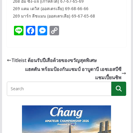
268 อิม ซัง-แจ (เกาหลีใต้) 67-67-65-69
269 แคม เดวิส (ออสเตรเลีย) 69-68-66-66
269 มาร์ก ลีชแมน (ออสเตรเลีย) 69-67-65-68
Li
F
M
C
n
ac
e
o
e
e
ss
p
b
e
y
Titleist ต้อนรับปีเสือด้วยของขวัญสุดพิเศษ
o
n
Li
แฮตตัน พร้อมป้องกันแชมป์ อาบูดาบี เอชเอสบีซี
o
g
n
แชมเปี้ยนชิพ
k
er
k