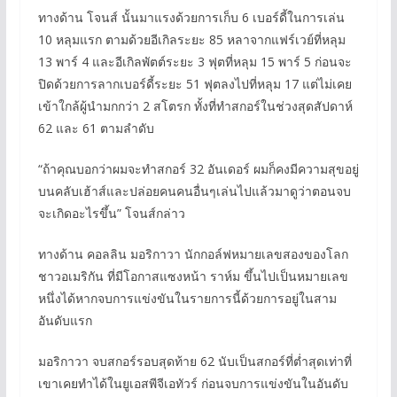
ทางด้าน โจนส์ นั้นมาแรงด้วยการเก็บ 6 เบอร์ดี้ในการเล่น
10 หลุมแรก ตามด้วยอีเกิลระยะ 85 หลาจากแฟร์เวย์ที่หลุม
13 พาร์ 4 และอีเกิลพัตต์ระยะ 3 ฟุตที่หลุม 15 พาร์ 5 ก่อนจะ
ปิดด้วยการลากเบอร์ดี้ระยะ 51 ฟุตลงไปที่หลุม 17 แต่ไม่เคย
เข้าใกล้ผู้นำมกกว่า 2 สโตรก ทั้งที่ทำสกอร์ในช่วงสุดสัปดาห์
62 และ 61 ตามลำดับ
“ถ้าคุณบอกว่าผมจะทำสกอร์ 32 อันเดอร์ ผมก็คงมีความสุขอยู่
บนคลับเฮ้าส์และปล่อยคนคนอื่นๆเล่นไปแล้วมาดูว่าตอนจบ
จะเกิดอะไรขึ้น” โจนส์กล่าว
ทางด้าน คอลลิน มอริกาวา นักกอล์ฟหมายเลขสองของโลก
ชาวอเมริกัน ที่มีโอกาสแซงหน้า ราห์ม ขึ้นไปเป็นหมายเลข
หนึ่งได้หากจบการแข่งขันในรายการนี้ด้วยการอยู่ในสาม
อันดับแรก
มอริกาวา จบสกอร์รอบสุดท้าย 62 นับเป็นสกอร์ที่ต่ำสุดเท่าที่
เขาเคยทำได้ในยูเอสพีจีเอทัวร์ ก่อนจบการแข่งขันในอันดับ