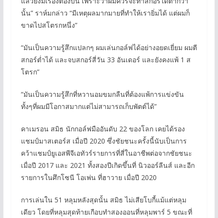
แล้วยังมีเรื่องต้องบ่น เพราะว่าผมควรจะทำสกอร์ได้ต่ำกว่า
นั้น” ราห์มกล่าว “มีเหตุผลมากมายที่ทำให้เรายิ่มได้ แต่ผมก็
ขาดไปสโตรกหนึ่ง”
“มันเป็นความรู้สึกแปลกๆ ผมเล่นกอล์ฟได้อย่างอยดเยี่ยม ผมตี
สกอร์ต่ำได้ และจบสกอร์สี่วัน 33 อันเดอร์ และยังคงแพ้ 1 ส
โตรก”
“มันเป็นความรู้สึกที่หวานอมขมกลืนที่ต้องแพ้การแข่งขัน
ทั้งๆที่ผมมีโอกาสมากแต่ไม่สามารถเก็บพัตต์ได้”
คาเมรอน สมิธ นักกอล์ฟมืออันดับ 22 ของโลก เคยได้รอง
แชมป์มาสเตอร์ส เมื่อปี 2020 ซึ่งชัยชนะครั้งนี้นับเป็นการ
คว้าแชมป์ยูเอสพีจีเอทัวร์รายการที่สี่ในอาชีพต่อจากชัยชนะ
เมื่อปี 2017 และ 2021 ทั้งสองปีเกิดขึ้นที่ นิวออร์ลีนส์ และอีก
รายการในศึกโซนี โอเพ่น ที่ฮาวาย เมื่อปี 2020
การเล่นใน 51 หลุมหลังสุดนั้น สมิธ ไม่เสียโบกี้แม้แต่หลุม
เดียว โดยที่หลุมสุดท้ายเกือบทำสองออนที่หลุมพาร์ 5 ขณะที่