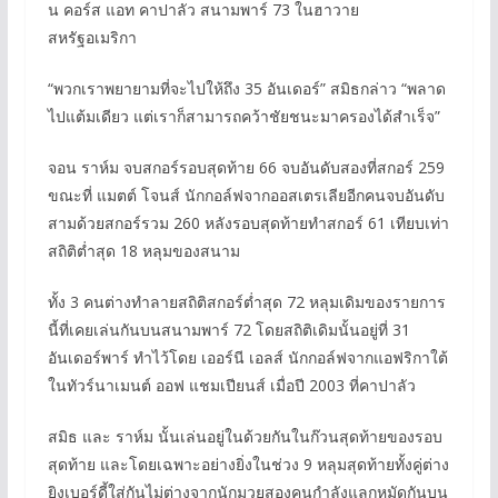
น คอร์ส แอท คาปาลัว สนามพาร์ 73 ในฮาวาย
สหรัฐอเมริกา
“พวกเราพยายามที่จะไปให้ถึง 35 อันเดอร์” สมิธกล่าว “พลาด
ไปแต้มเดียว แต่เราก็สามารถคว้าชัยชนะมาครองได้สำเร็จ”
จอน ราห์ม จบสกอร์รอบสุดท้าย 66 จบอันดับสองที่สกอร์ 259
ขณะที่ แมตต์ โจนส์ นักกอล์ฟจากออสเตรเลียอีกคนจบอันดับ
สามด้วยสกอร์รวม 260 หลังรอบสุดท้ายทำสกอร์ 61 เทียบเท่า
สถิติต่ำสุด 18 หลุมของสนาม
ทั้ง 3 คนต่างทำลายสถิติสกอร์ต่ำสุด 72 หลุมเดิมของรายการ
นี้ที่เคยเล่นกันบนสนามพาร์ 72 โดยสถิติเดิมนั้นอยู่ที่ 31
อันเดอร์พาร์ ทำไว้โดย เออร์นี เอลส์ นักกอล์ฟจากแอฟริกาใต้
ในทัวร์นาเมนต์ ออฟ แชมเปียนส์ เมื่อปี 2003 ที่คาปาลัว
สมิธ และ ราห์ม นั้นเล่นอยู่ในด้วยกันในก๊วนสุดท้ายของรอบ
สุดท้าย และโดยเฉพาะอย่างยิ่งในช่วง 9 หลุมสุดท้ายทั้งคู่ต่าง
ยิงเบอร์ดี้ใส่กันไม่ต่างจากนักมวยสองคนกำลังแลกหมัดกันบน