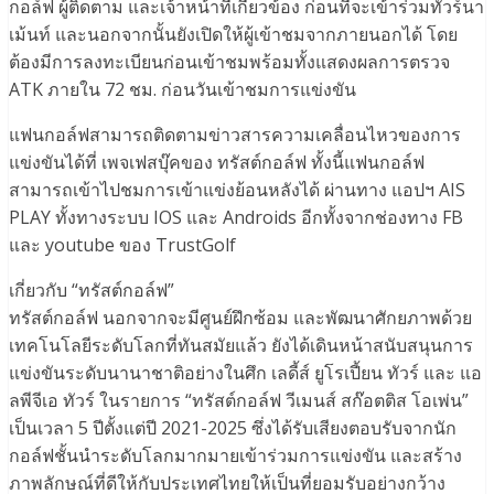
กอล์ฟ ผู้ติดตาม และเจ้าหน้าที่เกี่ยวข้อง ก่อนที่จะเข้าร่วมทัวร์นา
เม้นท์ และนอกจากนั้นยังเปิดให้ผู้เข้าชมจากภายนอกได้ โดย
ต้องมีการลงทะเบียนก่อนเข้าชมพร้อมทั้งแสดงผลการตรวจ
ATK ภายใน 72 ชม. ก่อนวันเข้าชมการแข่งขัน
แฟนกอล์ฟสามารถติดตามข่าวสารความเคลื่อนไหวของการ
แข่งขันได้ที่ เพจเฟสบุ๊คของ ทรัสต์กอล์ฟ ทั้งนี้แฟนกอล์ฟ
สามารถเข้าไปชมการเข้าแข่งย้อนหลังได้ ผ่านทาง แอปฯ AIS
PLAY ทั้งทางระบบ IOS และ Androids อีกทั้งจากช่องทาง FB
และ youtube ของ TrustGolf
เกี่ยวกับ “ทรัสต์กอล์ฟ”
ทรัสต์กอล์ฟ นอกจากจะมีศูนย์ฝึกซ้อม และพัฒนาศักยภาพด้วย
เทคโนโลยีระดับโลกที่ทันสมัยแล้ว ยังได้เดินหน้าสนับสนุนการ
แข่งขันระดับนานาชาติอย่างในศึก เลดี้ส์ ยูโรเปี้ยน ทัวร์ และ แอ
ลพีจีเอ ทัวร์ ในรายการ “ทรัสต์กอล์ฟ วีเมนส์ สก๊อตติส โอเพ่น”
เป็นเวลา 5 ปีตั้งแต่ปี 2021-2025 ซึ่งได้รับเสียงตอบรับจากนัก
กอล์ฟชั้นนำระดับโลกมากมายเข้าร่วมการแข่งขัน และสร้าง
ภาพลักษณ์ที่ดีให้กับประเทศไทยให้เป็นที่ยอมรับอย่างกว้าง