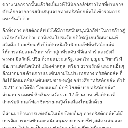
ขวาง นอกจากนั้นแล้วยังเป็นเวทีให้นักกอล์ฟสาวไทยที่ผ่านการ
คัดเลือกจากการสนับสนุนจากทางทรัสต์กอล์ฟได้เข้าร่วมการ
แข่งขันอีกด้วย
อีกทั้งทาง ทรัสต์กอล์ฟ ยังได้มีการสนับสนุนนักกีฬาในการก้าวสู่
เวทีระดับโลกด้วย อาทิเช่น โปรแจ๊ส อติวิชญ์ เจนวัฒนานนท์
สวิงมือ 1 เอเชียน ทัวร์ ก็เป็นหนึ่งในนักกอล์ฟที่ทรัสต์กอล์ฟ
ให้การสนับสนุนในการก้าวสู่เวทีระดับ พีจีเอ ทัวร์ และยังมี
พรหม มีสวัสดิ์, ปวิธ ตั้งกมลประเสริฐ, แดนไท บุญมา, วิชาณี มี
ชัย, กานต์พนิตนันท์ เมืองคำสกุล, พริมา ธรรมรักษ์ และคนอื่นๆ
อีกมากมาย ด้านการแข่งขันภายในประเทศทาง ทรัสต์กอล์ฟ ก็
ยังได้จัดแมตช์แข่งขันผสมชาย-หญิง อย่างศึก “ทรัสต์กอล์ฟ ทัวร์
2021” ภายใต้ชื่อ “ไทยแลนด์ มิกซ์ โฮสต์ บาย ทรัสต์กอล์ฟ”
จำนวน 5 แมตช์ ชิงเงินรางวัลรวม 17 ล้านบาท เพื่อเป็นเวที
สำหรับนักกอล์ฟอาชีพชาย-หญิงในเมืองไทยอีกด้วย
ที่ผ่านมาด้านการแข่งขันในเมืองไทยอื่นๆ ทางทรัสต์กอล์ฟได้มี
การจัดการแข่งขันและสนับสนุนรายการอาชีพ ,สมัครเล่น และ
เยาวชน ไม่ว่าจะเป็นการแข่งขันกอล์ฟอาชีพสตรีรายการ