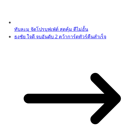
ทับละมุ จัดโปรบุฟเฟ่ต์ สุดคุ้ม ตีไม่อั้น
ธงชัย ใจดี จบอันดับ 2 คว้าการ์ดทัวร์คืนสำเร็จ