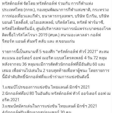
ทรัสต์กอล์ฟ จัดโดย ทรัสต์กอล์ฟ ร่วมกับ การกีฬาแห่ง
ประเทศไทย (กกท.), กองทุนพัฒนาการกีฬาแห่งชาติ, กระทรวง
การท่องเที่ยวและกีฬา, ธนาคารกรุงเทพฯ, บริษัท บี.กริม, บริษัท
บอนด์ โฮลดิ้งส์, เอไอเอสเพลย์, บริดจ์สโตน, ทรัสต์ ฟาร์มาซี,
ทรัสต์ไลฟ์สตรีมมิ่ง, ศูนย์บริหารสถานการณ์แพร่ระบาดของโรค
ติดเชื้อไวรัสโคโรนา 2019 (ศบค.) สนามอะเควลล่า กอล์ฟ
รีสอร์ท แอนด์ คันทรี คลับ และ ส.ขอนแก่น
รายการนี้เป็นสนามที่ 5 ของศึก “ทรัสต์กอล์ฟ ทัวร์ 2021” สะสม
คะแนน ออร์เดอร์ ออฟ เมอริต แบบสโตรคเพลย์ 4 วัน 72 หลุม
หลังจากจบ 36 หลุมจะมีการตัดตัวนักกอล์ฟที่มีอันดับ 60 และ
เสมอ เพื่อผ่านไปเล่นใน 2 รอบสุดท้ายเพื่อหาผู้ชนะ โดยรายการ
นี้มีลำดับสิทธิ์นักกอล์ฟที่จะเข้าร่วมการแข่งขันดังนี้
1.แชมป์โปรของการแข่งขัน ไทยแลนด์ มิกซ์ฯ 2021
2.นักกอล์ฟท๊อป 80 ในอันดับ ทรัสต์กอล์ฟ ทัวร์ ออร์เดอร์ ออฟ เม
อริต 2021
3.แชมป์สมัครเล่นในการแข่งขัน ไทยแลนด์ มิกซ์ฯ 2021
4.นักกอล์ฟรับเชิญจากสปอนเซอร์ 30 คน