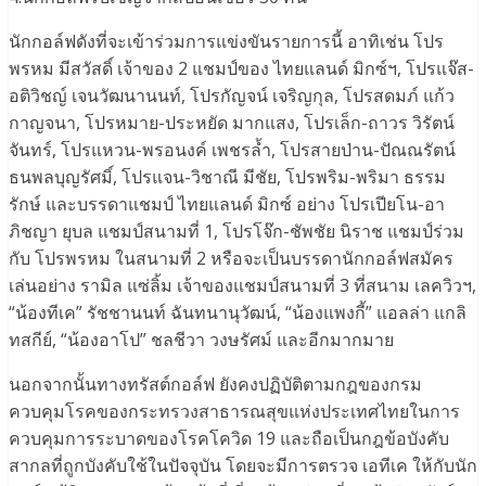
นักกอล์ฟดังที่จะเข้าร่วมการแข่งขันรายการนี้ อาทิเช่น โปร
พรหม มีสวัสดิ์ เจ้าของ 2 แชมป์ของ ไทยแลนด์ มิกซ์ฯ, โปรแจ๊ส-
อติวิชญ์ เจนวัฒนานนท์, โปรกัญจน์ เจริญกุล, โปรสดมภ์ แก้ว
กาญจนา, โปรหมาย-ประหยัด มากแสง, โปรเล็ก-ถาวร วิรัตน์
จันทร์, โปรแหวน-พรอนงค์ เพชรล้ำ, โปรสายป่าน-ปัณณรัตน์
ธนพลบุญรัศมิ์, โปรแจน-วิชาณี มีชัย, โปรพริม-พริมา ธรรม
รักษ์ และบรรดาแชมป์ ไทยแลนด์ มิกซ์ อย่าง โปรเปียโน-อา
ภิชญา ยุบล แชมป์สนามที่ 1, โปรโจ๊ก-ชัพชัย นิราช แชมป์ร่วม
กับ โปรพรหม ในสนามที่ 2 หรือจะเป็นบรรดานักกอล์ฟสมัคร
เล่นอย่าง รามิล แซ่ลิ้ม เจ้าของแชมป์สนามที่ 3 ที่สนาม เลควิวฯ,
“น้องทีเค” รัชชานนท์ ฉันทนานุวัฒน์, “น้องแพงกี้” แอลล่า แกลิ
ทสกีย์, “น้องอาโป” ชลชีวา วงษรัศม์ และอีกมากมาย
นอกจากนั้นทางทรัสต์กอล์ฟ ยังคงปฏิบัติตามกฎของกรม
ควบคุมโรคของกระทรวงสาธารณสุขแห่งประเทศไทยในการ
ควบคุมการระบาดของโรคโควิด 19 และถือเป็นกฎข้อบังคับ
สากลที่ถูกบังคับใช้ในปัจจุบัน โดยจะมีการตรวจ เอทีเค ให้กับนัก