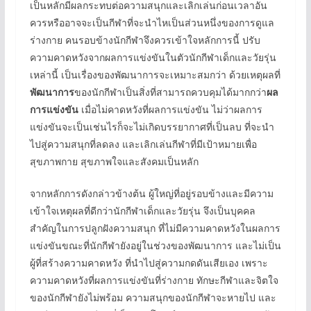
เป็นหลักมีผลกระทบต่อความสนุกและเลิกเล่นก่อนเวลาอัน
ควรหรืออาจจะเป็นกีฬาที่จะนำไหเป็นส่วนหนึ่งของการดูแล
ร่างกาย คนรอบข้างนักกีฬาจึงควรเข้าใจหลักการนี้ ปรับ
ความคาดหวังจากผลการแข่งขันในตัวนักกีฬาเด็กและวัยรุ่น
เหล่านี้ เป็นเรื่องของพัฒนาการจะเหมาะสมกว่า ด้วยเหตุผลที่
พัฒนาการ
ของนักกีฬาเป็นสิ่งที่สามารถควบคุมได้มากกว่า
ผล
การแข่งขัน
เมื่อไม่คาดหวังที่ผลการแข่งขัน ไม่ว่าผลการ
แข่งขันจะเป็นเช่นไรก็จะไม่เกิดบรรยากาศที่เป็นลบ ที่จะนำ
ไปสู่ความสนุกที่ลดลง และเลิกเล่นกีฬาที่มีเป้าหมายเพื่อ
สุขภาพกาย สุขภาพใจและสังคมเป็นหลัก
จากหลักการดังกล่าวข้างต้น ผู้ใหญ่ที่อยู่รอบข้างและมีความ
เข้าใจเหตุผลที่ดีกว่านักกีฬาเด็กและวัยรุ่น จึงเป็นบุคคล
สำคัญในการปลูกฝังความสนุก ที่ไม่มีความคาดหวังในผลการ
แข่งขันขณะที่นักกีฬายังอยู่ในช่วงของพัฒนาการ และไม่เป็น
ผู้ที่สร้างความคาดหวัง ที่นำไปสู่ความกดดันเสียเอง เพราะ
ความคาดหวังที่ผลการแข่งขันที่ร่างกาย ทักษะกีฬาและจิตใจ
ของนักกีฬายังไม่พร้อม ความสนุกของนักกีฬาจะหายไป และ