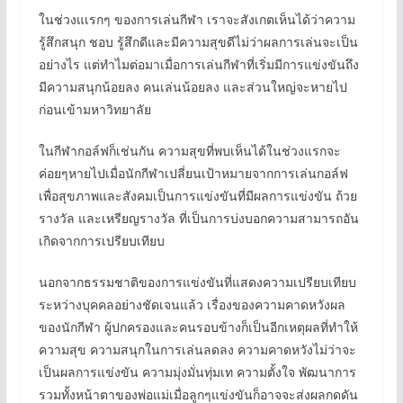
ในช่วงแเรกๆ ของการเล่นกีฬา เราจะสังเกตเห็นได้ว่าความ
รู้สึกสนุก ชอบ รู้สึกดีและมีความสุขดีไม่ว่าผลการเล่นจะเป็น
อย่างไร แต่ทำไมต่อมาเมื่อการเล่นกีฬาที่เริ่มมีการแข่งขันถึง
มีความสนุกน้อยลง คนเล่นน้อยลง และส่วนใหญ่จะหายไป
ก่อนเข้ามหาวิทยาลัย
ในกีฬากอล์ฟก็เช่นกัน ความสุขที่พบเห็นได้ในช่วงแรกจะ
ค่อยๆหายไปเมื่อนักกีฬาเปลี่ยนเป้าหมายจากการเล่นกอล์ฟ
เพื่อสุขภาพและสังคมเป็นการแข่งขันที่มีผลการแข่งขัน ถ้วย
รางวัล และเหรียญรางวัล ที่เป็นการบ่งบอกความสามารถอัน
เกิดจากการเปรียบเทียบ
นอกจากธรรมชาติของการแข่งขันที่แสดงความเปรียบเทียบ
ระหว่างบุคคลอย่างชัดเจนแล้ว เรื่องของความคาดหวังผล
ของนักกีฬา ผู้ปกครองและคนรอบข้างก็เป็นอีกเหตุผลที่ทำให้
ความสุข ความสนุกในการเล่นลดลง ความคาดหวังไม่ว่าจะ
เป็นผลการแข่งขัน ความมุ่งมั่นทุ่มเท ความตั้งใจ พัฒนาการ
รวมทั้งหน้าตาของพ่อแม่เมื่อลูกๆแข่งขันก็อาจจะส่งผลกดดัน