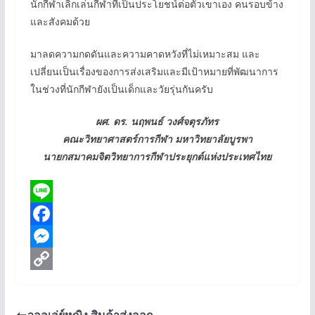
นักกีฬาเลิกเล่นกีฬาที่เป็นประโยชน์ต่อตัวเขาเอง คนรอบข้าง
และสังคมด้วย
มาลดความกดดันและความคาดหวังที่ไม่เหมาะสม และ
เปลี่ยนเป็นเรื่องของการส่งเสริมและมีเป้าหมายที่พัฒนาการ
ในช่วงที่นักกีฬายังเป็นเด็กและวัยรุ่นกันครับ
ผศ. ดร. นฤพนธ์ วงศ์จตุรภัทร
คณะวิทยาศาสตร์การกีฬา มหาวิทยาลัยบูรพา
นายกสมาคมจิตวิทยาการกีฬาประยุกต์แห่งประเทศไทย
L
i
F
n
a
M
e
c
e
C
e
s
o