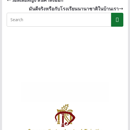
วอลเล่ย์หญิง สินค้าส่งออก
b
s
p
มันดีจริงหรือกับโรงเรียนนานาชาติในบ้านเรา
o
e
y
o
n
L
k
g
i
e
n
r
k