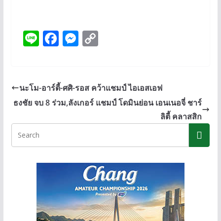
Li
F
M
C
n
ac
e
o
e
e
ss
p
b
e
y
นะโม-อาร์ตี้-ศศิ-รอส คว้าแชมป์ ไอเอสเอฟ
o
n
Li
ธงชัย จบ 8 ร่วม,ลังเกอร์ แชมป์ โดมินย่อน เอนเนอจี่ ชาร์
o
g
n
ลิตี้ คลาสสิก
k
er
k