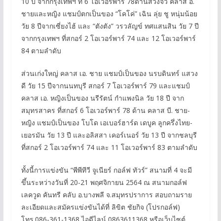
10 ปี จากกรุงเทพฯ ที่ 6 โอเวอร์พาร์ 78ด้านสวิงจิ๋ว คลาส อี.
ชายและหญิง แชมป์ตกเป็นของ “โคโค่” เฉิน ลุ่ย ชู หนุ่มน้อย
วัย 8 ปีจากเซี่ยงไฮ้ และ “ตังตัง” วรวลัญข์ ทศแสนสิน วัย 7 ปี
จากกรุงเทพฯ ที่สกอร์ 2 โอเวอร์พาร์ 74 และ 12 โอเวอร์พาร์
84 ตามลำดับ
ส่วนเก่งใหญ่ คลาส เอ. ชาย แชมป์เป็นของ นรบดินทร์ แสวง
ดี วัย 15 ปีจากนนทบุรี สกอร์ 7 โอเวอร์พาร์ 79 และแชมป์
คลาส เอ. หญิงเป็นของ นรีรัตน์ กำแพงนิล วัย 18 ปี จาก
สมุทรสาคร ที่สกอร์ 6 โอเวอร์พาร์ 78 ด้าน คลาส บี. ชาย-
หญิง แชมป์เป็นของ โบโด เอเบอร์ฮาร์ด เดบูค ลูกครึ่งไทย-
เยอรมัน วัย 13 ปี และอลิสสา เคอร์เนอร์ วัย 13 ปี จากชลบุรี
ที่สกอร์ 2 โอเวอร์พาร์ 74 และ 11 โอเวอร์พาร์ 83 ตามลำดับ
ทั้งนี้การแข่งขัน “พีพีทีวี จูเนียร์ กอล์ฟ ทัวร์” สนามที่ 4 จะมี
ขึ้นระหว่างวันที่ 20-21 พฤศจิกายน 2564 ณ สนามกอล์ฟ
เลควูด คันทรี คลับ อ.บางพลี จ.สมุทรปราการ สอบถามราย
ละเอียดและสมัครแข่งขันได้ที่ ลิขิต ชัยกิจ (โปรกอล์ฟ)
โทร.086-361-1368 ไอดีไลน์ 0863611368 หรือเว็บไซต์