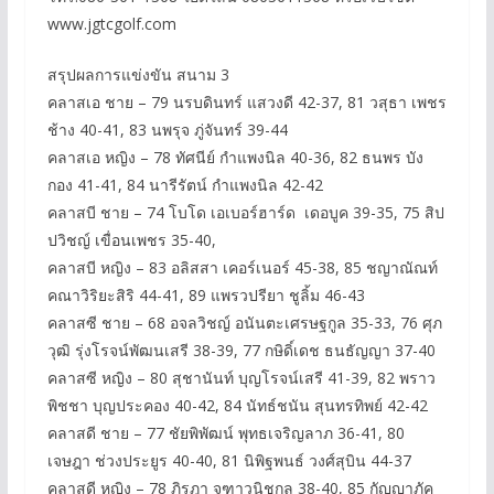
www.jgtcgolf.com
สรุปผลการแข่งขัน สนาม 3
คลาสเอ ชาย – 79 นรบดินทร์ แสวงดี 42-37, 81 วสุธา เพชร
ช้าง 40-41, 83 นพรุจ ภู่จันทร์ 39-44
คลาสเอ หญิง – 78 ทัศนีย์ กำแพงนิล 40-36, 82 ธนพร บัง
กอง 41-41, 84 นารีรัตน์ กำแพงนิล 42-42
คลาสบี ชาย – 74 โบโด เอเบอร์ฮาร์ด เดอบูค 39-35, 75 สิป
ปวิชญ์ เขื่อนเพชร 35-40,
คลาสบี หญิง – 83 อลิสสา เคอร์เนอร์ 45-38, 85 ชญาณัณท์
คณาวิริยะสิริ 44-41, 89 แพรวปรียา ชูลิ้ม 46-43
คลาสซี ชาย – 68 อจลวิชญ์ อนันตะเศรษฐกูล 35-33, 76 ศุภ
วุฒิ รุ่งโรจน์พัฒนเสรี 38-39, 77 กษิดิ์เดช ธนธัญญา 37-40
คลาสซี หญิง – 80 สุชานันท์ บุญโรจน์เสรี 41-39, 82 พราว
พิชชา บุญประคอง 40-42, 84 นัทธ์ชนัน สุนทรทิพย์ 42-42
คลาสดี ชาย – 77 ชัยพิพัฒน์ พุทธเจริญลาภ 36-41, 80
เจษฎา ช่วงประยูร 40-40, 81 นิพิฐพนธ์ วงศ์สุบิน 44-37
คลาสดี หญิง – 78 ภิรฎา จุฑาวนิชกุล 38-40, 85 กัญญาภัค