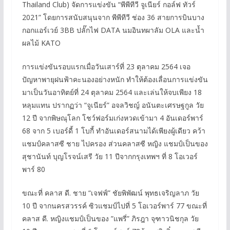
Thailand Club) จัดการแข่งขัน “พีพีทีวี จูเนียร์ กอล์ฟ ทัวร์
2021” โดยการสนับสนุนจาก พีพีทีวี ช่อง 36 สายการบินบาง
กอกแอร์เวย์ 3BB ปลั๊กไฟ DATA นมอินทผาลัม OLA และน้ำ
ผลไม้ KATO
การแข่งขันรอบแรกเมื่อวันเสาร์ที่ 23 ตุลาคม 2564 เจอ
ปัญหาพายุฝนฟ้าคะนองอย่างหนัก ทำให้ต้องเลื่อนการแข่งขัน
มาเป็นวันอาทิตย์ที่ 24 ตุลาคม 2564 และเล่นให้จบเพียง 18
หลุมแทน ปรากฏว่า “จูเนียร์” อจลวิชญ์ อนันตะเศรษฐกูล วัย
12 ปี จากพิษณุโลก โชว์ฟอร์มเก่งหวดเข้ามา 4 อันเดอร์พาร์
68 จาก 5 เบอร์ดี้ 1 โบกี้ ทำอันเดอร์สนามได้เพียงผู้เดียว คว้า
แชมป์คลาสซี ชาย ไปครอง ส่วนคลาสซี หญิง แชมป์เป็นของ
สุชานันท์ บุญโรจน์เสรี วัย 11 ปีจากกรุงเทพฯ ที่ 8 โอเวอร์
พาร์ 80
ขณะที่ คลาส ดี. ชาย “เจฟฟ์” ชัยพิพัฒน์ พุทธเจริญลาภ วัย
10 ปี จากนครสวรรค์ ซิวแชมป์ไปที่ 5 โอเวอร์พาร์ 77 ขณะที่
คลาส ดี. หญิงแชมป์เป็นของ ”แพรี่” ภิรฎา จุฑาวนิชกุล วัย