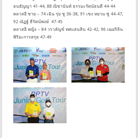
ธนธัญญา 41-44, 88 ณิชานันท์ ธรรมะรัตน์ธนดี 44-44
คลาสอี ชาย – 74 เฉิน รุ่ย ชู 36-38, 91 เชง หยวน ซู่ 44-47,
92 ณัฏฐ์ ธีรัตน์พงษ์ 47-45
คลาสอี หญิง – 84 วรวลัญข์ ทศแสนสิน 42-42, 96 เฌอริลิน
พิริยะการสกุล 47-49