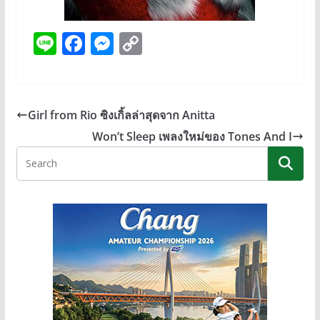
Li
F
M
C
n
ac
e
o
e
e
ss
p
b
e
y
Girl from Rio ซิงเกิ้ลล่าสุดจาก Anitta
o
n
Li
Won’t Sleep เพลงใหม่ของ Tones And I
o
g
n
k
er
k