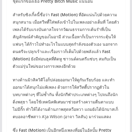
ชุดแรกของเธอ
Pretty Bitch Music
แน่นอน
สำหรับซิงเกิ้ลนี้ชื่อว่า
Fast (Motion)
ที่อัดแน่นไปด้วยความ
สนุกสนาน เมื่อสวีทตี้ใส่พลังเข้าไปในเพลงอย่างเต็มที่ โดยตัว
เพลงได้รับแรงบันดาลใจจากวัฒนธรรมการเต้นรำที่เป็น
สัญลักษณ์สำคัญของไมอามี ส่วนเนื้อหาก็เป็นการกระตุ้นให้
แฟนๆ ได้ก้าวไปทำอะไรในแบบสุดกำลังของตัวเอง นอกจาก
ดนตรีจะปลุกเร้าและเรื่องราวก็เต็มไปด้วยพลังแล้ว
Fast
(Motion)
ยังมีท่อนฮุคที่ติดหู ซาวนด์ดนตรีแซ่บๆ สมกับเป็น
ตัวแม่รุ่นใหม่ของวงการเพลงอีกด้วย
ทางด้านมิวสิควิดีโอก็ปล่อยออกมาให้ดูกันเรียบร้อย และทำ
ออกมาได้สนุกไม่แพ้เพลง ด้วยการให้สวีทตี้ปรากฏตัวใน
บทบาทต่างๆ ที่ไม่ซ้ำกัน ทั้งนักกีฬาประเภทต่างๆ ไปจนถึงนัก
ดิ่งพสุธา โดยใช้เทคนิคพิเศษมาช่วยสร้างความตื่นตาแบบ
ไม่มีกั๊ก ทำให้ได้งานด้านภาพสุดหวือหวา แถมยังได้นักบาสเก็
ตบอลอาชีพสาว A’ja Wilson (อาจา วิลสัน) มาร่วมแสดง
ซึ่ง
Fast (Motion)
เป็นอีกหนึ่งเพลงที่อยู่ในอัลบั้ม
Pretty