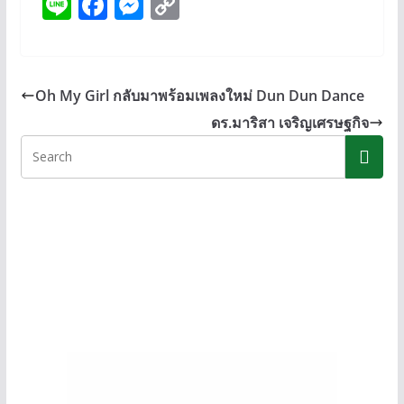
Li
F
M
C
n
ac
e
o
e
e
ss
p
b
e
y
Oh My Girl กลับมาพร้อมเพลงใหม่ Dun Dun Dance
o
n
Li
ดร.มาริสา เจริญเศรษฐกิจ
o
g
n
k
er
k