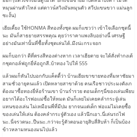
ออก (แต่วงจริงมันดูไม่ได้ ยกแขนซ้ายมาปิดหน้าบังตา ไม่ได้
หมุนผ่านหัวไหล่ แต่ดาวน์สวิงมันหมุนตัว สวีปแขนขวา แม่นลูก
ซะงั้น)
เฮียเคี้ยง ใช้HONMA สีทองทั้งชุด ผมก็แซวว่า เข้าใจเลือกชุดนี้
นะ มันก็สาธยายสรรพคุณ คุยว่าราคาแพงลิบอย่างนี้ เศรษฐี
อย่างมันเท่านั้นที่ซื้อทั้งชุดเล่นได้..มึงน่ะกระจอก
ผมก็บอกว่า ดีที่ตรงสีทองต่างหาก เวลาเฮียตาย จะได้สั่งทำกงเต้
กชุดกอล์ฟถูกยี่ห้อถูกสี..บ้าทอง ไปให้ 555
แล้วผมก็หันไปบอกกับแค็ดดี้ว่า บ้านเฮียเขาขายทองที่มหาชัยมา
สามชั่วอายุคนแล้ว เปิดหลายสาขาด้วย คนเรือชาวประมงตังเก
ต้องมาซื้อทองยี่ห้อร้านเขา บ้านร่ำรวย ตอนเด็กๆนี่ของเล่นเพียบ
อยากได้อะไรพ่อแม่ซื้อให้หมด มันก็เลยไม่เคยคลำกระจู๋เล่น
แทนของเล่น ไม่เหมือนพี่ที่มีปม ยากจนแต่เด็ก พ่อแม่ไม่เคยซื้อ
ของเล่นให้เล่น ต้องคลำกระจู๋ตัวเอง แล้วนึกเอา..นี่เล่นรถไฟ
นะ..นี่จรวดนะ..ปืนนะ..กว่าจะรู้ตัวตอนอายุสิบสี่สิบห้า ก็เป็นบ้อง
ข้าวหลามหนองมนไปแล้ว