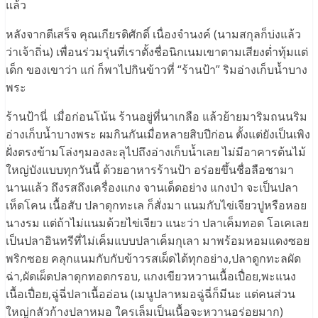
แล้ว
หลังจากตีเสร็จ คุณเกียรติศักดิ์ เนื่องจำนงค์ (นามสกุลก็บ่งแล้ว
ว่าเจ้าถิ่น) เพื่อนร่วมรุ่นที่เราตั้งชื่อนิกเนมเขาตามเสียงต่ำทุ้มแต่
เด็ก ของเขาว่า แก่ ก็พาไปกินข้าวที่ “ร้านป้า” ริมอ่างเก็บน้ำบาง
พระ
ร้านป้านี่ เมื่อก่อนโน้น ร้านอยู่ที่นาเกลือ แล้วย้ายมาริมถนนริม
อ่างเก็บน้ำบางพระ ผมกินกันเมื่อหลายสิบปีก่อน ตั้งแต่ยังเป็นเพิง
ฝั่งตรงข้ามโล่งๆมองละลุไปถึงอ่างเก็บน้ำเลย ไม่มีอาคารต้นไม้
ใหญ่บังแบบทุกวันนี้ ด้วยอาหารร้านป้า อร่อยขึ้นชื่อลือชามา
นานแล้ว ถึงรสถึงเครื่องแกง จานเด็ดอย่าง แกงป่า จะเป็นปลา
เห็ดโคน เนื้อสับ ปลาดุกทะเล ก็สั่งมา แนมกับไข่เจียวปูหรือหอย
นางรม แต่ถ้าไม่แนมด้วยไข่เจียว แนะว่า ปลาเค็มทอด โอเคเลย
เป็นปลาอินทรีที่ไม่เค็มแบบปลาเค็มกุเลา มาพร้อมหอมแดงซอย
พริกซอย คลุกแนมกับกับข้าวรสเผ็ดได้ทุกอย่าง,ปลาดูกทะลผัด
ฉ่า,ผัดเผ็ดปลาดุกทอดกรอบ, แกงเขียวหวานเนื้อเปื่อย,พะแนง
เนื้อเปื่อย,ฉู่ฉี่ปลาเนื้ออ่อน (เมนูปลาหมอฉู่ฉี่ก็มีนะ แต่คนส่วน
ใหญ่กลัวก้างปลาหมอ ใครเล็มเป็นเนื้อจะหวานอร่อยมาก)