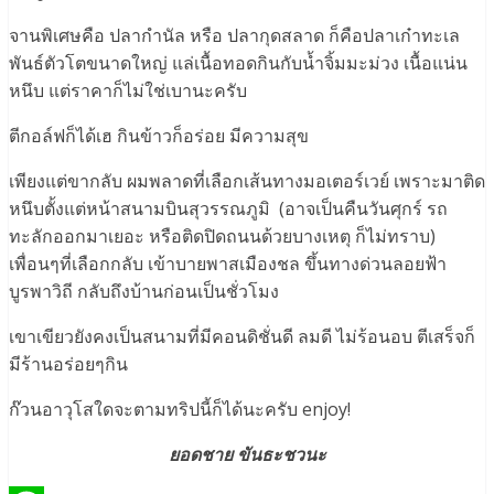
จานพิเศษคือ ปลากำนัล หรือ ปลากุดสลาด ก็คือปลาเก๋าทะเล
พันธ์ตัวโตขนาดใหญ่ แล่เนื้อทอดกินกับน้ำจิ้มมะม่วง เนื้อแน่น
หนึบ แต่ราคาก็ไม่ใช่เบานะครับ
ตีกอล์ฟก็ได้เฮ กินข้าวก็อร่อย มีความสุข
เพียงแต่ขากลับ ผมพลาดที่เลือกเส้นทางมอเตอร์เวย์ เพราะมาติด
หนึบตั้งแต่หน้าสนามบินสุวรรณภูมิ (อาจเป็นคืนวันศุกร์ รถ
ทะลักออกมาเยอะ หรือติดปิดถนนด้วยบางเหตุ ก็ไม่ทราบ)
เพื่อนๆที่เลือกกลับ เข้าบายพาสเมืองชล ขึ้นทางด่วนลอยฟ้า
บูรพาวิถี กลับถึงบ้านก่อนเป็นชั่วโมง
เขาเขียวยังคงเป็นสนามที่มีคอนดิชั่นดี ลมดี ไม่ร้อนอบ ตีเสร็จก็
มีร้านอร่อยๆกิน
ก๊วนอาวุโสใดจะตามทริปนี้ก็ได้นะครับ enjoy!
ยอดชาย ขันธะชวนะ