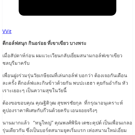
VVit
ตีกอล์ฟสนุก กินอร่อย ที่เขาเขียว บางพระ
เมื่อสัปดาห์ก่อน ผมแวะเวียนกลับเยี่ยมสนามกอล์ฟเขาเขียว
ชลบุรีมาครับ
เพื่อนฝูงร่วมรุ่นวัยเกษียณที่เล่นกอล์ฟ บอกว่า ต้องเจอกันเดือน
ละครั้ง ตีกอล์ฟและกินข้าวด้วยกัน พบปะเฮฮา คุยกันอำกัน หัว
เราะเยอะๆ เป็นความสุขในวัยนี้
ต้องขอขอบคุณ คุณฐิติวุฒ สุขพรชัยกุล ที่กรุณาอนุเคราะห์
คูปองราคาพิเศษกับก๊วนด้วยครับ เอนจอยจริงๆ
นานมากแล้ว “หนูใหญ่” คุณพงศ์พินิจ เตชะคุปต์ เป็นเพื่อนเกลอ
รุ่นเดียวกัน ซึ่งเป็นบอร์ดสนามยุคเริ่มแรก เห่อสนามใหม่เอี่ยม