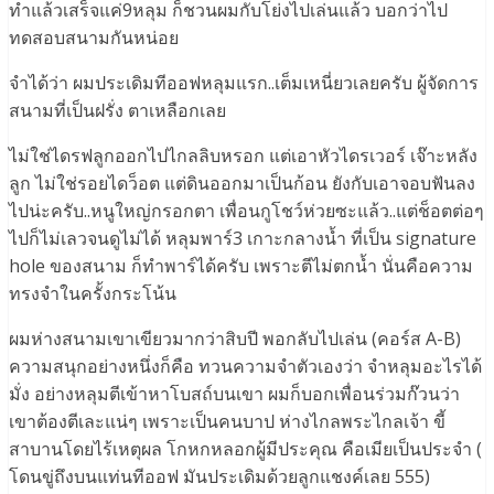
ทำแล้วเสร็จแค่9หลุม ก็ชวนผมกับโย่งไปเล่นแล้ว บอกว่าไป
ทดสอบสนามกันหน่อย
จำได้ว่า ผมประเดิมทีออฟหลุมแรก..เต็มเหนี่ยวเลยครับ ผู้จัดการ
สนามที่เป็นฝรั่ง ตาเหลือกเลย
ไม่ใช่ไดรฟลูกออกไปไกลลิบหรอก แต่เอาหัวไดรเวอร์ เจ๊าะหลัง
ลูก ไม่ใช่รอยไดว็อต แต่ดินออกมาเป็นก้อน ยังกับเอาจอบฟันลง
ไปน่ะครับ..หนูใหญ่กรอกตา เพื่อนกูโชว์ห่วยซะแล้ว..แต่ช็อตต่อๆ
ไปก็ไม่เลวจนดูไม่ได้ หลุมพาร์3 เกาะกลางน้ำ ที่เป็น signature
hole ของสนาม ก็ทำพาร์ได้ครับ เพราะตีไม่ตกน้ำ นั่นคือความ
ทรงจำในครั้งกระโน้น
ผมห่างสนามเขาเขียวมากว่าสิบปี พอกลับไปเล่น (คอร์ส A-B)
ความสนุกอย่างหนึ่งก็คือ ทวนความจำตัวเองว่า จำหลุมอะไรได้
มั่ง อย่างหลุมตีเข้าหาโบสถ์บนเขา ผมก็บอกเพื่อนร่วมก๊วนว่า
เขาต้องตีเละแน่ๆ เพราะเป็นคนบาป ห่างไกลพระไกลเจ้า ขี้
สาบานโดยไร้เหตุผล โกหกหลอกผู้มีประคุณ คือเมียเป็นประจำ (
โดนขู่ถึงบนแท่นทีออฟ มันประเดิมด้วยลูกแชงค์เลย 555)