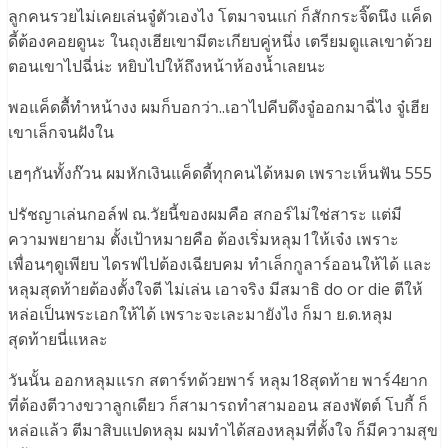
ลูกคนรวยไม่เคยเล่นจู๋ตัวเองไง โตมาจนแก่ ก็สักกระจิ๊ดนึง แค็ด
ดี้ต้องคอยดูนะ ในถุงเฮียเขามีตะเกียบคู่หนึ่ง เตรียมดูแลเขาด้วย
ตอนเขาไปฉี่น่ะ หยิบไปให้ถึงหน้าห้องน้ำเลยนะ
พอแค็ดดื้ทำหน้างง ผมก็บอกว่า..เอาไปคีบดึงจู๋ออกมาฉี่ไง จู๋เฮีย
เขาเล็กจนฝังใน
เฮๆกันทั้งก๊วน ผมหักเงินแค็ดดี้ทุกคนได้หมด เพราะเห็นฟัน 555
ปรัชญาเล่นกอล์ฟ ณ.วัยนี้ของผมคือ สกอร์ไม่ใช่สาระ แต่มี
ความพยายาม ตั้งเป้าหมายคือ ต้องเริ่มหลุม1ให้เจ๋ง เพราะ
เพื่อนๆดูเพียบ ไดรฟไปต้องเฉียบคม ทำเล็กกูลาร์ออนให้ได้ และ
หลุมสุดท้ายต้องตั้งใจตี ไม่เล่น เอาจริง มีสมาธิ do or die ตีให้
หล่อเป็นพระเอกให้ได้ เพราะจะเละมายังไง ก็มา ย.ด.หลุม
สุดท้ายนี่แหละ
วันนั้น ออกหลุมแรก สตาร์ทด้วยพาร์ หลุม18สุดท้าย พาร์4ยาก
ที่ต้องตีวางขวาลูกเดียว ก็สามารถทำสามออน สองพัตต์ โบกี้ ก็
หล่อแล้ว ตีมาสิบแปดหลุม ผมทำได้สองหลุมที่ตั้งใจ ก็มีความสุข