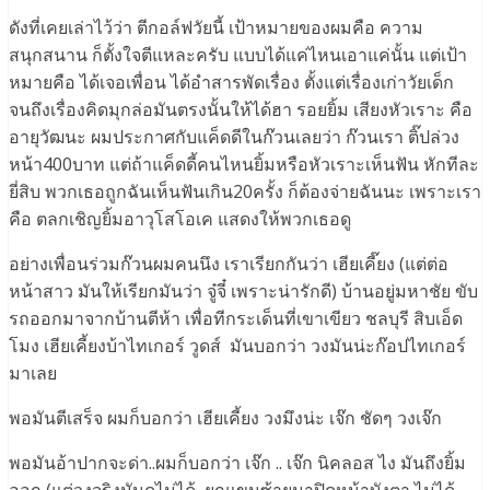
ดังที่เคยเล่าไว้ว่า ตีกอล์ฟวัยนี้ เป้าหมายของผมคือ ความ
สนุกสนาน ก็ตั้งใจตีแหละครับ แบบได้แค่ไหนเอาแค่นั้น แต่เป้า
หมายคือ ได้เจอเพื่อน ได้อำสารพัดเรื่อง ตั้งแต่เรื่องเก่าวัยเด็ก
จนถึงเรื่องคิดมุกล่อมันตรงนั้นให้ได้ฮา รอยยิ้ม เสียงหัวเราะ คือ
อายุวัฒนะ ผมประกาศกับแค็ดดีในก๊วนเลยว่า ก๊วนเรา ติ๊ปล่วง
หน้า400บาท แต่ถ้าแค็ดดี้คนไหนยิ้มหรือหัวเราะเห็นฟัน หักทีละ
ยี่สิบ พวกเธอถูกฉันเห็นฟันเกิน20ครั้ง ก็ต้องจ่ายฉันนะ เพราะเรา
คือ ตลกเชิญยิ้มอาวุโสโอเค แสดงให้พวกเธอดู
อย่างเพื่อนร่วมก๊วนผมคนนึง เราเรียกกันว่า เฮียเคี๊ยง (แต่ต่อ
หน้าสาว มันให้เรียกมันว่า จู๋จี๋ เพราะน่ารักดี) บ้านอยู่มหาชัย ขับ
รถออกมาจากบ้านตีห้า เพื่อทีกระเด็นที่เขาเขียว ชลบุรี สิบเอ็ด
โมง เฮียเคี้ยงบ้าไทเกอร์ วูดส์ มันบอกว่า วงมันน่ะก๊อปไทเกอร์
มาเลย
พอมันตีเสร็จ ผมก็บอกว่า เฮียเคี้ยง วงมึงน่ะ เจ๊ก ชัดๆ วงเจ๊ก
พอมันอ้าปากจะด่า..ผมก็บอกว่า เจ๊ก .. เจ๊ก นิคลอส ไง มันถึงยิ้ม