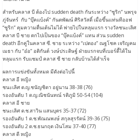
สำหรับคลาส บี ต้องไป sudden death กันระหว่าง “ซูริก” นพรุจ
ภู่จันทร์ กับ “บุ๊คแบ้งค์” กันตพัฒน์ ศิริสวัสดิ์ เมื่อขึ้นแท่นทีออฟ
“ซูริก” คุมความตื่นเต้นไม่ได้ พ่ายไปในหลุมแรก รางวัลชนะเลิศ
คลาส บี ชาย ตกไปเป็นของ “บุ๊คแบ้งค์” แทน ส่วน sudden
death อีกคู่ในคลาส ซี. ชาย ระหว่าง “เปตอง” ณฐโชค เจริญคม
เมธา กับ “อ๋อ” อติกันต์ วงษ์ประดิษฐ์ ฝ่ายแรกจบที่เบอร์ดี้ได้ใน
หลุมแรก รับแชมป์ คลาส ซี ชาย กลับบ้านได้สำเร็จ
ผลการแข่งขันทั้งหมด มีดังต่อไปนี้
คลาส อี หญิง
ชนะเลิศ ด.ญ.ชนัญชิดา อยู่นาน 38-38 (76)
รองอันดับ 1 ด.ญ.ณิชนันทณ์ รติภูมิ 50-54 (104)
คลาส อี ชาย
ชนะเลิศ ด.ช.สาวิน แสนบุตร 35-37 (72)
รองอันดับ 1 ด.ช.พัณณพงษ์ สกุลสุรรัตน์ 39-36 (75)
รองอันดับ 2 ด.ช.ธนกฤต เงินโสม 37-40 (77)
คลาส ดี หญิง