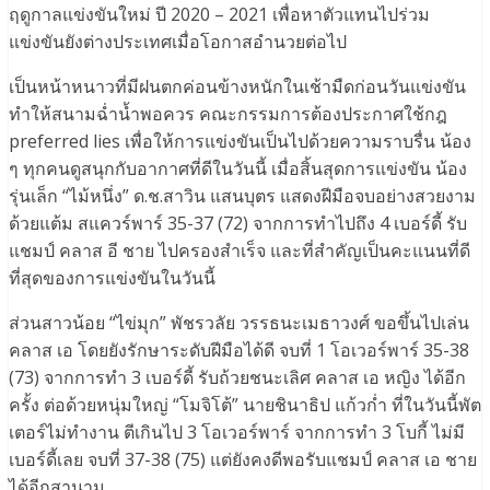
ฤดูกาลแข่งขันใหม่ ปี 2020 – 2021 เพื่อหาตัวแทนไปร่วม
แข่งขันยังต่างประเทศเมื่อโอกาสอำนวยต่อไป
เป็นหน้าหนาวที่มีฝนตกค่อนข้างหนักในเช้ามืดก่อนวันแข่งขัน
ทำให้สนามฉ่ำน้ำพอควร คณะกรรมการต้องประกาศใช้กฎ
preferred lies เพื่อให้การแข่งขันเป็นไปด้วยความราบรื่น น้อง
ๆ ทุกคนดูสนุกกับอากาศที่ดีในวันนี้ เมื่อสิ้นสุดการแข่งขัน น้อง
รุ่นเล็ก “ไม้หนึ่ง” ด.ช.สาวิน แสนบุตร แสดงฝีมือจบอย่างสวยงาม
ด้วยแต้ม สแควร์พาร์ 35-37 (72) จากการทำไปถึง 4 เบอร์ดี้ รับ
แชมป์ คลาส อี ชาย ไปครองสำเร็จ และที่สำคัญเป็นคะแนนที่ดี
ที่สุดของการแข่งขันในวันนี้
ส่วนสาวน้อย “ไข่มุก” พัชรวลัย วรรธนะเมธาวงศ์ ขอขึ้นไปเล่น
คลาส เอ โดยยังรักษาระดับฝีมือได้ดี จบที่ 1 โอเวอร์พาร์ 35-38
(73) จากการทำ 3 เบอร์ดี้ รับถ้วยชนะเลิศ คลาส เอ หญิง ได้อีก
ครั้ง ต่อด้วยหนุ่มใหญ่ “โมจิโต้” นายชินาธิป แก้วก่ำ ที่ในวันนี้พัต
เตอร์ไม่ทำงาน ตีเกินไป 3 โอเวอร์พาร์ จากการทำ 3 โบกี้ ไม่มี
เบอร์ดี้เลย จบที่ 37-38 (75) แต่ยังคงดีพอรับแชมป์ คลาส เอ ชาย
ได้อีกสานาม