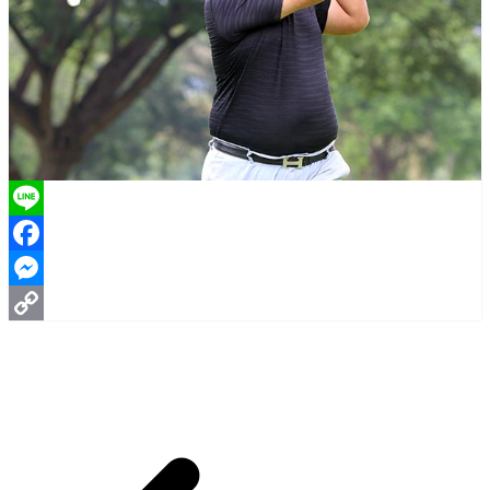
Line
Facebook
Messenger
Copy
Link