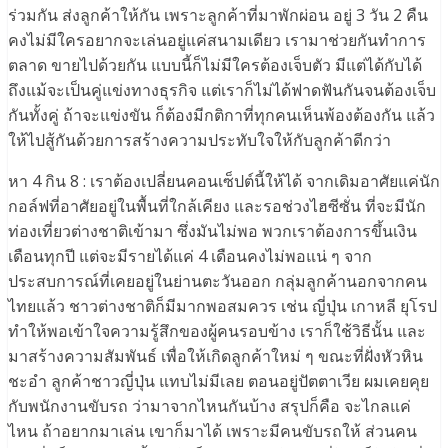
ร่วมกัน ส่งลูกค้าให้กัน เพราะลูกค้าที่มาพักผ่อน อยู่ 3 วัน 2 คืน
คงไม่มีใครอยากจะเล่นอยู่แค่สนามเดียว เรามาช่วยกันทำการ
ตลาด ขายไปด้วยกัน แบบนี้ก็ไม่มีใครต้องเจ็บตัว มีแต่ได้กับได้
ถึงแม้จะเป็นคู่แข่งทางธุรกิจ แต่เราก็ไม่ได้ฟาดฟันกันจนต้องเจ็บ
กันทั้งคู่ ถ้าจะแข่งขัน ก็ต้องมีกติกาที่ทุกคนเห็นพ้องต้องกัน แล้ว
ให้ไปสู้กันด้วยการสร้างความประทับใจให้กับลูกค้าดีกว่า
หา 4 กิน 8 : เราต้องเปลี่ยนคอนเซ็ปต์นี้ให้ได้ จากเดิมอาศัยแค่นัก
กอล์ฟที่อาศัยอยู่ในพื้นที่ใกล้เคียง และรอช่วงไฮซีซั่น ที่จะมีนัก
ท่องเที่ยวต่างชาติเข้ามา ซึ่งมันไม่พอ พวกเราต้องการขึ้นเงิน
เดือนทุกปี แต่จะมีรายได้แค่ 4 เดือนคงไม่พอแน่ ๆ จาก
ประสบการณ์ที่เคยอยู่ในย่านตะวันออก กลุ่มลูกค้านอกจากคน
ไทยแล้ว ชาวต่างชาติก็มีมากพอสมควร เช่น ญี่ปุ่น เกาหลี ยุโรป
ทำให้พอเข้าใจความรู้สึกของผู้คนรอบข้าง เราก็ใช้วิธีนั้น และ
มาสร้างความสัมพันธ์ เพื่อให้เกิดลูกค้าใหม่ ๆ ขณะที่ฝั่งหัวหิน
ชะอำ ลูกค้าชาวญี่ปุ่น แทบไม่มีเลย ตอนอยู่ปัตตาเวีย ผมเคยคุย
กับพนักงานขับรถ ว่ามาจากไหนกันบ้าง สรุปก็คือ จะไกลแค่
ไหน ถ้าอยากมาเล่น เขาก็มาได้ เพราะมีคนขับรถให้ ส่วนคน