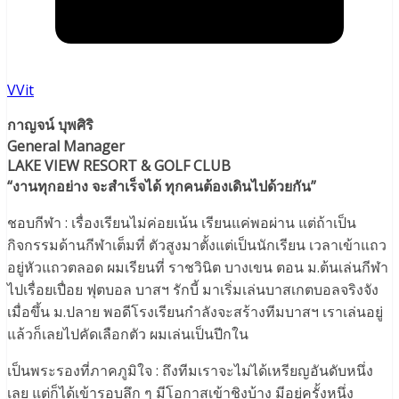
VVit
กาญจน์ บุพศิริ
General Manager
LAKE VIEW RESORT & GOLF CLUB
“งานทุกอย่าง จะสำเร็จได้ ทุกคนต้องเดินไปด้วยกัน”
ชอบกีฬา : เรื่องเรียนไม่ค่อยเน้น เรียนแค่พอผ่าน แต่ถ้าเป็น
กิจกรรมด้านกีฬาเต็มที่ ตัวสูงมาตั้งแต่เป็นนักเรียน เวลาเข้าแถว
อยู่หัวแถวตลอด ผมเรียนที่ ราชวินิต บางเขน ตอน ม.ต้นเล่นกีฬา
ไปเรื่อยเปื่อย ฟุตบอล บาสฯ รักบี้ มาเริ่มเล่นบาสเกตบอลจริงจัง
เมื่อขึ้น ม.ปลาย พอดีโรงเรียนกำลังจะสร้างทีมบาสฯ เราเล่นอยู่
แล้วก็เลยไปคัดเลือกตัว ผมเล่นเป็นปีกใน
เป็นพระรองที่ภาคภูมิใจ : ถึงทีมเราจะไม่ได้เหรียญอันดับหนึ่ง
เลย แต่ก็ได้เข้ารอบลึก ๆ มีโอกาสเข้าชิงบ้าง มีอยู่ครั้งหนึ่ง