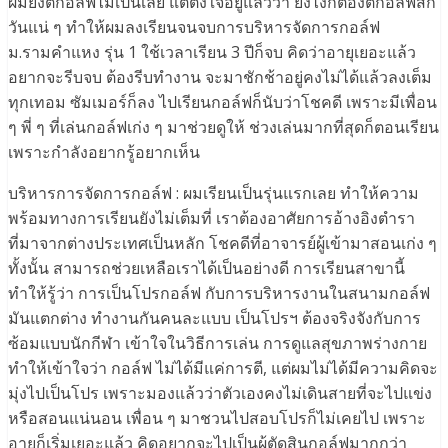
ผมยังตีกอล์ฟไม่เป็นเลย แต่ตั้งใจอยู่แล้วว่า ยังไงก็ต้องตีกอล์ฟสัก
วันแน่ ๆ ทำให้ผมลงเรียนจนจบการบริหารจัดการกอล์ฟ
ม.รามคำแหง รุ่น 1 ใช้เวลาเรียน 3 ปีก็จบ คิดว่าอายุเยอะแล้ว
อยากจะรีบจบ ต้องรีบทำงาน จะมาชักช้าอยู่คงไม่ได้แล้วลงเต็ม
ทุกเทอม ซัมเมอร์ก็ลง ไปเรียนกอล์ฟก็นับว่าโชคดี เพราะมีเพื่อน
ๆ พี่ ๆ ที่เล่นกอล์ฟเก่ง ๆ มาช่วยดูให้ ช่วงเล่นมากที่สุดก็ตอนเรียน
เพราะกำลังอยากรู้อยากเห็น
บริหารการจัดการกอล์ฟ : ผมเรียนเป็นรุ่นแรกเลย ทำให้ความ
พร้อมทางการเรียนยังไม่เต็มที่ เราต้องอาศัยการอ้างอิงตำรา
ที่มาจากต่างประเทศเป็นหลัก โชคดีที่อาจารย์ผู้เข้ามาสอนเก่ง ๆ
ทั้งนั้น สามารถช่วยเหลือเราได้เป็นอย่างดี การเรียนสาขานี้
ทำให้รู้ว่า การเป็นโปรกอล์ฟ กับการบริหารงานในสนามกอล์ฟ
มันแตกต่าง ทำงานกันคนละแบบ เป็นโปรฯ ต้องจริงจังกับการ
ซ้อมแบบนักกีฬา เข้าใจในวิธีการเล่น การดูแลสุขภาพร่างกาย
ทำให้เข้าใจว่า กอล์ฟ ไม่ได้มีแค่การตี, แต่ผมไม่ได้มีความคิดจะ
มุ่งไปเป็นโปร เพราะมองแล้วว่าตัวเองคงไม่เดินสายที่จะไปแข่ง
หรือสอนแน่นอน เพื่อน ๆ มาชวนไปสอบโปรก็ไม่เคยไป เพราะ
อายุก็เริ่มเยอะแล้ว คิดอยากจะไปเป็นผู้ตัดสินกอล์ฟมากกว่า