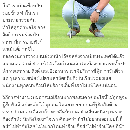
อื่น” เราเป็นเพื่อนกับ
รอบข้าง ทำให้เรา
ขายเหมารวมกัน
ทำให้ลูกค้าพอใจ การ
จัดกิจกรรมร่วมกับ
ททท. มีการขายทัวร์
นาเม้นต์มากขึ้น
ตลอดจนการวางแผนล่วงหน้าไว้รอหลังจากเปิดประเทศได้แล้ว
สนามเลควิว มี 4 คอร์ส 4 สไตล์ เล่นแล้วไม่เบื่อง่าย มีครบทั้ง ป่า
น้ำ ทะเลทราย ลิงค์ และยิ่งอาหาร เรามีบริการซีฟู๊ด การันตีว่า
สด ๆ เพราะเชฟลงไปตามหาวัตถุดิบถึงในเรือประมงเลย
พนักงานทุกคนพร้อมให้บริการเต็มที่ เราไม่แพ้ใครแน่นอน
วิถีการทำงาน : ผมอารมณ์ร้อนมากพอสมควร อะไรที่ไม่ถูกหูจะ
รู้สึกทันที แต่จะเก็บไว้ ดูก่อน ไม่แสดงออก คนที่รู้จักกันดีจะ
ทราบว่า ผมจะเดือดแล้ว ทางสีหน้า แต่อย่างอื่นจะนิ่ง ๆ เพราะ
ต้องคำนึง นึกถึงใจเขาใจเรา คิดแค่ว่า ถ้าไม่อยากเจอแบบนี้ ก็
อย่าไปทำกับใคร ไม่อยากโดนทำร้าย ก็อย่าไปทำร้ายใคร ก็นำ