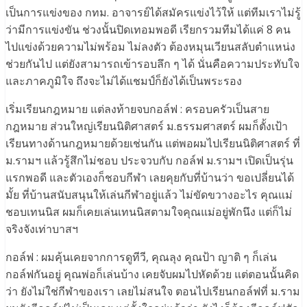
เป็นการแข่งของ กทม. อาจารย์ได้สมัครแข่งไว้ให้ แต่ทีมเราไม่รู้
ว่ามีการแข่งขัน ช่วงนั้นปิดเทอมพอดี เรียกรวมทีมได้แค่ 8 คน
ไปแข่งด้วยความไม่พร้อม ไม่ลงตัว ต้องหมุนเวียนสลับตำแหน่ง
ช่วยกันไป แต่ยังสามารถเข้ารอบลึก ๆ ได้ นั่นคือความประทับใจ
และภาคภูมิใจ ถึงจะไม่ได้แชมป์ก็ยังได้เป็นพระรอง
เริ่มเรียนกฎหมาย แต่ลงท้ายจบกอล์ฟ : ครอบครัวเป็นสาย
กฎหมาย ส่วนใหญ่เรียนนิติศาสตร์ ม.ธรรมศาสตร์ ผมก็ตั้งเป้า
เรียนทางด้านกฎหมายด้วยเช่นกัน แต่พอผมไปเรียนนิติศาสตร์ ที่
ม.รามฯ แล้วรู้สึกไม่ชอบ ประจวบกับ กอล์ฟ ม.รามฯ เปิดเป็นรุ่น
แรกพอดี และตัวเองก็ชอบกีฬา เลยคุยกับที่บ้านว่า ขอเปลี่ยนได้
มั้ย ที่บ้านสนับสนุนให้เล่นกีฬาอยู่แล้ว ไม่ขัดขวางอะไร คุณแม่
ชอบเทนนิส ผมก็เคยเล่นเทนนิสตามใจคุณแม่อยู่พักนึง แต่ก็ไม่
จริงจังเท่าบาสฯ
กอล์ฟ : ผมคุ้นเคยจากการดูทีวี, คุณลุง คุณป้า ญาติ ๆ ก็เล่น
กอล์ฟกันอยู่ คุณพ่อก็เล่นบ้าง เคยจับผมไปหัดด้วย แต่ตอนนั้นคิด
ว่า ยังไม่ใช่กีฬาของเรา เลยไม่สนใจ ตอนไปเรียนกอล์ฟที่ ม.ราม