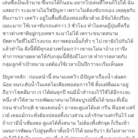
เล่นซึ่งเป็นเจ้านาย ขึ้นรถได้ก็นอน อยากไปเล่นที่ไหนก็ไปได้ นั่น
แสดงว่า ระยะทางไม่ใช่ปัญหา เพราะไม่ต้องขับรถเอง เลยคุยกับ
ทีมงานว่า เลควิว อยู่ในพื้นที่เมืองท่องเที่ยวด้วย มีข้อได้เปรียบ
เยอะมาก ใช้เวลาขับรถแค่ราว 3 ชั่วโมง ทำไมคนญี่ปุ่นที่หรือ
ชาวต่างชาติอยู่กรุงเทพฯ จะมาไม่ได้ เพราะขนาดสนาม
ปัตตาเวียที่ไม่มีโรงแรม สภาพตอนนั้นก็ทั่ว ๆ ไป เขายังไปกันได้
แล้วทำไม ฝั่งนี้ที่มีทุกอย่างพร้อมกว่า เขาจะไม่มาบ้าง เราจึง
ทำการขยายตลาดให้กับกลุ่มนี้ที่ยังมีโอกาส ทำการตลาดกับ
กลุ่มลูกค้าเป้าหมาย แต่ต้องใช้เวลาเป็นปีกว่าจะเริ่มเห็นผล
ปัญหาหลัก : ก่อนหน้านี้ สนามเลควิว มีปัญหาเรื่องน้ำ ฝนตก
น้อย จนระดับน้ำในเลคไม่เพียงพอต่อการใช้ ตั้งแต่ที่ผมมาอยู่
ถือว่าโชคดีมาก เราได้ฝนทุกปี จนมีน้ำสำรองไว้ใช้ได้อีกระยะ
หนึ่ง ทำให้สามารถพัฒนาสนามให้สมบูรณ์ขึ้นได้ ขณะที่เมื่อ
ก่อน ช่วงวิกฤติ ขาดแคลนน้ำ อาจจะดูแลได้แค่ กรีน ทีออฟ แฟร์
เวย์ เคยแม้กระทั่งต้องปล่อยทิ้งบางส่วน แล้วรักษาแค่กรีนไว้ แต่
ถ้าเรามีน้ำเพียงพอ ดูแลได้ทั้งสนาม ไม่ต้องทิ้งสักจุด ก็เริ่มเข้า
แผนการพัฒนาไปสู่จุดที่เราตั้งเป้าไว้ได้ ยอมรับว่า ยังไม่สามารถ