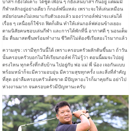
บาสฯ ก็ยังได้เคาะ ได้ชู้ต เพื่อน ๆ ก็ยังเล่นบาสฯ กันอยู่ แต่ผมมี
กีฬาหลักอยู่อย่างเดียว ก็กอล์ฟนี่แหล่ะ เพราะจะให้เล่นเหมือน
สมัยก่อนคงไม่เหมาะกับตัวเองแล้ว มองว่ากอล์ฟน่าจะเล่นได้
เรื่อย ๆ เหนื่อยก็ใช้รถ ฟิตก็เดิน ทำให้เล่นกอล์ฟค่อนข้างเยอะ
ตามนิสัยคนชอบเล่นกีฬา และการได้พักที่นี่ อากาศดี ๆ นอนเต็ม
อิ่ม ตื่นมาสดชื่นพร้อมทำงาน ชีวิตก็ไม่ต้องซีเรียสอะไรมากแล้ว
ความสุข : เรามีทุกวันนี้ได้ เพราะครอบครัวผลักดันขึ้นมา ถ้าวัน
นั้นครอบครัวบอกไม่ให้เรียนกอล์ฟ ก็ไม่รู้ว่า ตอนนี้ผมจะไปอยู่
ตรงไหน ทุกครั้งที่กลับบ้าน ไปอยู่กับ พ่อ แม่ พี่ น้อง เจอกันแบบ
พร้อมหน้าก็จะมีความอบอุ่น มีความสุขทุกครั้ง และสิ่งที่สำคัญ
ที่สุด อย่าลืมครอบครัวเด็ดขาด มีปัญหาอะไรก็มาคุยกัน อย่าไป
ห่วงงานมาก จนครอบครัวมีปัญหานะครับ