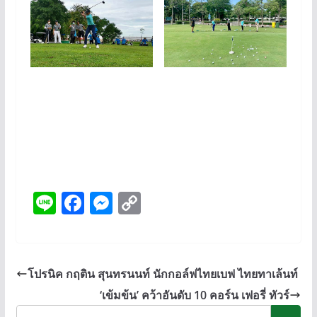
Li
F
M
C
n
ac
e
o
e
e
ss
p
b
e
y
โปรนิค กฤติน สุนทรนนท์ นักกอล์ฟไทยเบฟ ไทยทาเล้นท์
o
n
Li
‘เข้มข้น’ คว้าอันดับ 10 คอร์น เฟอรี่ ทัวร์
o
g
n