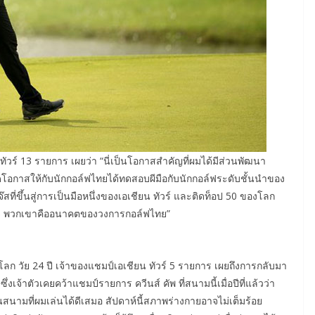
ทัวร์ 13 รายการ เผยว่า “นี่เป็นโอกาสสำคัญที่ผมได้มีส่วนพัฒนา
ิดโอกาสให้กับนักกอล์ฟไทยได้ทดสอบผีมือกับนักกอล์ฟระดับชั้นนำของ
่ขึ้นสู่การเป็นมือหนึ่งของเอเชียน ทัวร์ และติดท็อป 50 ของโลก
ำเร็จ พวกเขาคืออนาคตของวงการกอล์ฟไทย”
ลก วัย 24 ปี เจ้าของแชมป์เอเชียน ทัวร์ 5 รายการ เผยถึงการกลับมา
่งเจ้าตัวเคยคว้าแชมป์รายการ ควีนส์ คัพ ที่สนามนี้เมื่อปีที่แล้วว่า
งเป็นสนามที่ผมเล่นได้ดีเสมอ สัปดาห์นี้สภาพร่างกายอาจไม่เต็มร้อย