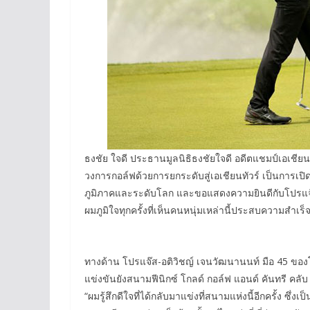
ธงชัย ใจดี ประธานมูลนิธิธงชัยใจดี อดีตแชมป์เอเชียน
วงการกอล์ฟด้วยการยกระดับสู่เอเชียนทัวร์ เป็นการเป
ภูมิภาคและระดับโลก และขอแสดงความยินดีกับโปรแจ๊สที
ผมภูมิใจทุกครั้งที่เห็นคนหนุ่มเหล่านี้ประสบความส
ทางด้าน โปรแจ๊ส-อติวิชญ์ เจนวัฒนานนท์ มือ 45 ของโ
แข่งขันยังสนามฟีนิกซ์ โกลด์ กอล์ฟ แอนด์ คันทรี คลับ ซึ
“ผมรู้สึกดีใจที่ได้กลับมาแข่งที่สนามแห่งนี้อีกครั้ง ซึ่