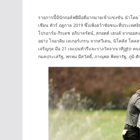
รายการนี้มีนักกอล์ฟฝีมือดีมากมายเข้าแข่งขัน นำโด
เชียน ทัวร์ ฤดูกาล 2019 ซึ่งเพิ่งคว้าชัยชนะที่ประเทศอิ
โปรอาร์ม-กิรเดช อภิบาลรัตน์, สกอตต์ เฮนด์ จากออสเต
อย่าง โจอาคิม เลเกอร์เกรน จากสวีเดน, นิโคลัส โคลสา
เจริญกุล มือ 21 เจแปนทัวรืและรางวัลจากเวทีjgto คนล่าส
กมลประเสริฐ, พรหม มีสวัสดิ์, ภาณุพล พิทยารัฐ, ภูมิ 