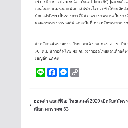
เพราะมีอาการป่วยเล็กน้อยตั้งแต่ไปแข่งที่ญี่ปุ่นและยังแ
เล่นในบ้านต่อหน้าแฟนกอล์ฟชาวไทยจะทำให้ผมมีพลังก
นักกอล์ฟไทย เป็นรายการที่มีถ้วยพระราชทานเป็นรางวั
คุณค่าของวงการกอล์ฟ และเป็นที่เคารพรักของพวกเรา
สำหรับกอล์ฟรายการ “ไทยแลนด์ มาสเตอร์ 2019” มีนักก
70 คน, นักกอล์ฟไทย 40 คน (จากออลไทยแลนด์กอล์ฟท
เชิญอีก 28 คน
Li
F
M
C
n
ac
e
o
e
e
ss
p
b
e
y
ฮอนด้า แอลพีจีเอ ไทยแลนด์ 2020 เปิดรับสมัคร
o
n
Li
เลือก มกราคม 63
o
g
n
k
er
k