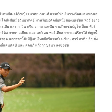
ย โปรแจ๊ส-อติวิชญ์ เจนวัฒนานนท์ แชมป์ทำเงินรางวัลสะสมของเอ
นโดนีเซียเมื่อวันอาทิตย์ มาพร้อมอดีตมือหนึ่งของเอเชียน ทัวร์ อย่าง
รเลีย และ กาวิน กรีน จากมาเลเซีย รวมถึงแชมป์ยูโรเปี้ยน ทัวร์
ร์ต์ส จากเบลเยียม และ เฮย์เดน พอร์เทียส จากแอฟริกาใต้ กัญจน์ื
ุด นอกจากนี้ยังมีผู้เล่นไทยดีกรีแชมป์เอเชียน ทัวร์ อาทิ ปวิธ ตั้ง
ศักดิ์แสนศิลป์ และ สดมภ์ แก้วกาญจนา ลงชิงชัย