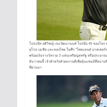
โปรแจ๊ส-อติวิชญ์ เจนวัฒนานนท์ โปรมือ 45 ของโลก พกดี
ยุโรป เอเชีย และของไทย ในศึก “ไทยแลนด์ มาสเตอร
พร้อมเงินรางวัลรวม 5 แสนเหรียญสหรัฐ หรือประมาณ 
ธันวาคมนี้ เจ้าตัวหวังทำผลงานดีเพื่อลุ้นแชมป์ที่สนามฟ
ที่ผ่านมา