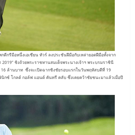
กรีมือหนึ่งเอเชียน ทัวร์ ลงประชันฝีมือกับเหล่ายอดฝีมือทั้งจาก
์ส 2019” ชิงถ้วยพระราชทานสมเด็จพระนางเจ้าฯ พระบรมราชินี
16 ล้านบาท ซึ่งจะเปิดฉากชิงชัยรอบแรกในวันพฤหัสบดีที่ 19
ีนิกซ์ โกลด์ กอล์ฟ แอนด์ คันทรี คลับ ซึ่งเคยคว้าชัยชนะมาแล้วเมื่อปี