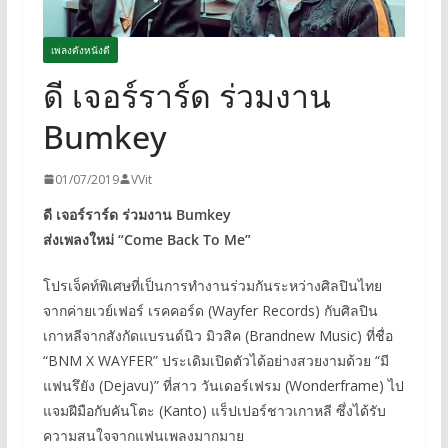
เพลงดังหนังดี
ดี เจอร์ราร์ด ร่วมงาน
Bumkey
01/07/2019
VVit
ดี เจอร์ราร์ด ร่วมงาน Bumkey
ส่งเพลงใหม่ “Come Back To Me”
โปรเจ็คท์พิเศษที่เป็นการทำงานร่วมกันระหว่างศิลปินไทย
จากค่ายเวย์เฟอร์ เรคคอร์ด (Wayfer Records) กับศิลปิน
เกาหลีจากสังกัดแบรนด์นิว มิวสิค (Brandnew Music) ที่ชื่อ
“BNM X WAYFER” ประเดิมเปิดตัวได้อย่างสวยงามด้วย “มี
แฟนรึยัง (Dejavu)” ที่สาว วันเดอร์เฟรม (Wonderframe) ไป
แจมฝีมือกับคันโตะ (Kanto) แร็ปเปอร์ชาวเกาหลี ซึ่งได้รับ
ความสนใจจากแฟนเพลงมากมาย