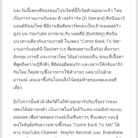
และวันนี้เพลงที่สองของโปรเจ็คท์นี้ก็เปิดตัวออกมาแล้ว โดย
เป็นการร่วมงานกันของ ดี เจอร์ราร์ด (D Gerrard) ศิลปินอาร์
แอนด์บีของไทย ที่มีงานฮิตติดชาร์ทและเป็นเจ้าของยอดวิว
สูงๆ บน YouTube มากมาย กับ บอมคีย์ (Bumkey) ศิลปิน
แนวทางเดียวกันจากเกาหลี ในเพลง “Come Back To Me”
งานอาร์แอนด์บี-ป็อปเพราะๆ ที่ผสมผสานเนื้อร้อง ทั้งภาษา
อังกฤษ เกาหลี และภาษาไทย ได้อย่างกลมกลืน ขณะที่เนื้อหา
ที่พูดถึงความรู้สึกดีๆ ที่มีต่ออดีตคนรัก และอยากให้กลับมารัก
กันใหม่ ก็สุดซาบซึ้งจากการใช้คำง่ายๆ แต่มากไปด้วย
อารมณ์ เล่นเอาซึ้งกันไปจนถึงโน้ตสุดท้ายของเพลงเลยที
เดียว
ยิ่งไปกว่านั้นตัวมิวสิควิดีโอก็ทำออกมารับกับเรื่องราวของ
เพลงได้อย่างลงตัว เน้นภาพในสไตล์วินเทจ แถมยังถ่ายแบบ
ลองเทค เพื่อถ่ายทอดอารมณ์เป็นซีนยาวๆ ซึ่งแฟนๆ และผู้
สนใจสัมผัสกับความซาบซึ้งของ “Come Back To Me” ได้
ทาง YouTube Channel : Wayfer Records และ Brandnew