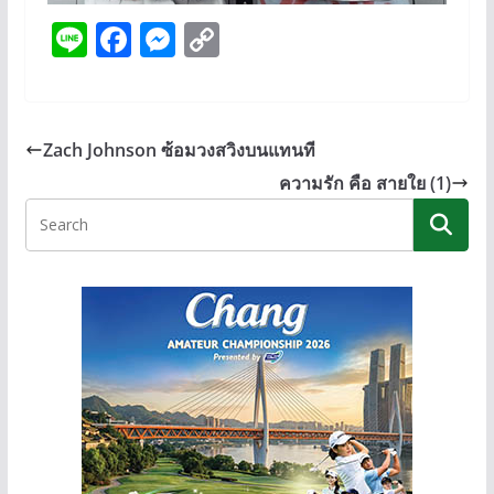
Li
F
M
C
n
ac
e
o
e
e
ss
p
b
e
y
Zach Johnson ซ้อมวงสวิงบนแทนที
o
n
Li
ความรัก คือ สายใย (1)
o
g
n
k
er
k