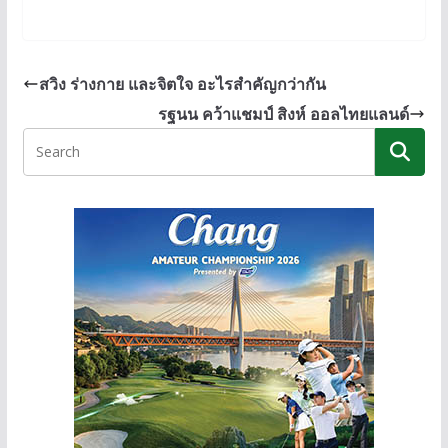
n
ac
e
o
e
e
ss
p
b
e
y
สวิง ร่างกาย และจิตใจ อะไรสำคัญกว่ากัน
o
n
Li
รฐนน คว้าแชมป์ สิงห์ ออลไทยแลนด์
o
g
n
k
er
k