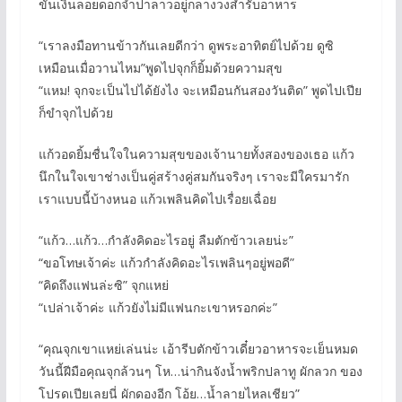
ขันเงินลอยดอกจำปาลาวอยู่กลางวงสำรับอาหาร
“เราลงมือทานข้าวกันเลยดีกว่า ดูพระอาทิตย์ไปด้วย ดูซิ
เหมือนเมื่อวานไหม”พูดไปจุกก็ยิ้มด้วยความสุข
“แหม! จุกจะเป็นไปได้ยังไง จะเหมือนกันสองวันติด” พูดไปเปีย
ก็ขำจุกไปด้วย
แก้วอดยิ้มชื่นใจในความสุขของเจ้านายทั้งสองของเธอ แก้ว
นึกในใจเขาช่างเป็นคู่สร้างคู่สมกันจริงๆ เราจะมีใครมารัก
เราแบบนี้บ้างหนอ แก้วเพลินคิดไปเรื่อยเฉื่อย
“แก้ว…แก้ว…กำลังคิดอะไรอยู่ ลืมตักข้าวเลยน่ะ”
“ขอโทษเจ้าค่ะ แก้วกำลังคิดอะไรเพลินๆอยู่พอดี”
“คิดถึงแฟนล่ะซิ” จุกแหย่
“เปล่าเจ้าค่ะ แก้วยังไม่มีแฟนกะเขาหรอกค่ะ”
“คุณจุกเขาแหย่เล่นน่ะ เอ้ารีบตักข้าวเดี๋ยวอาหารจะเย็นหมด
วันนี้ฝีมือคุณจุกล้วนๆ โห…น่ากินจังน้ำพริกปลาทู ผักลวก ของ
โปรดเปียเลยนี่ ผักดองอีก โอ้ย…น้ำลายไหลเชียว”