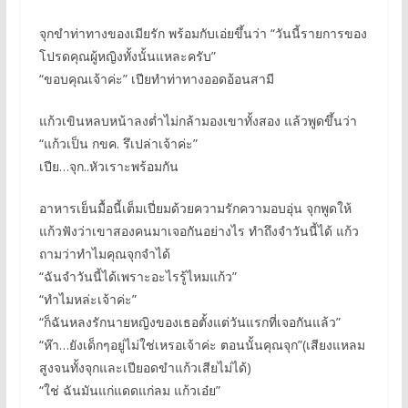
จุกขำท่าทางของเมียรัก พร้อมกับเอ่ยขึ้นว่า “วันนี้รายการของ
โปรดคุณผู้หญิงทั้งนั้นแหละครับ”
“ขอบคุณเจ้าค่ะ” เปียทำท่าทางออดอ้อนสามี
แก้วเขินหลบหน้าลงต่ำไม่กล้ามองเขาทั้งสอง แล้วพูดขึ้นว่า
“แก้วเป็น กขค. รึเปล่าเจ้าค่ะ”
เปีย…จุก..หัวเราะพร้อมกัน
อาหารเย็นมื้อนี้เต็มเปี่ยมด้วยความรักความอบอุ่น จุกพูดให้
แก้วฟังว่าเขาสองคนมาเจอกันอย่างไร ทำถึงจำวันนี้ได้ แก้ว
ถามว่าทำไมคุณจุกจำได้
“ฉันจำวันนี้ได้เพราะอะไรรู้ไหมแก้ว”
“ทำไมหล่ะเจ้าค่ะ”
“ก็ฉันหลงรักนายหญิงของเธอตั้งแต่วันแรกที่เจอกันแล้ว”
“ห๊า…ยังเด็กๆอยู่ไม่ใช่เหรอเจ้าค่ะ ตอนนั้นคุณจุก”(เสียงแหลม
สูงจนทั้งจุกและเปียอดขำแก้วเสียไม่ได้)
“ใช่ ฉันมันแก่แดดแก่ลม แก้วเอ๋ย”