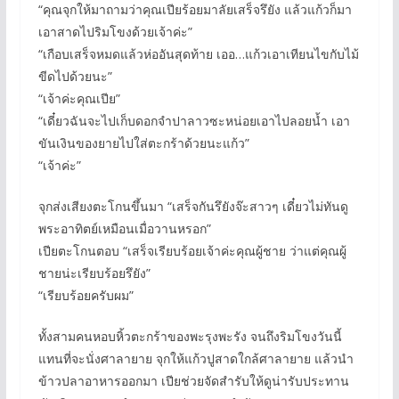
“คุณจุกให้มาถามว่าคุณเปียร้อยมาลัยเสร็จรึยัง แล้วแก้วก็มา
เอาสาดไปริมโขงด้วยเจ้าค่ะ”
“เกือบเสร็จหมดแล้วห่ออันสุดท้าย เออ…แก้วเอาเทียนไขกับไม้
ขีดไปด้วยนะ”
“เจ้าค่ะคุณเปีย”
“เดี๋ยวฉันจะไปเก็บดอกจำปาลาวซะหน่อยเอาไปลอยน้ำ เอา
ขันเงินของยายไปใส่ตะกร้าด้วยนะแก้ว”
“เจ้าค่ะ”
จุกส่งเสียงตะโกนขึ้นมา “เสร็จกันรึยังจ๊ะสาวๆ เดี๋ยวไม่ทันดู
พระอาทิตย์เหมือนเมื่อวานหรอก”
เปียตะโกนตอบ “เสร็จเรียบร้อยเจ้าค่ะคุณผู้ชาย ว่าแต่คุณผู้
ชายน่ะเรียบร้อยรึยัง”
“เรียบร้อยครับผม”
ทั้งสามคนหอบหิ้วตะกร้าของพะรุงพะรัง จนถึงริมโขงวันนี้
แทนที่จะนั่งศาลายาย จุกให้แก้วปูสาดใกล้ศาลายาย แล้วนำ
ข้าวปลาอาหารออกมา เปียช่วยจัดสำรับให้ดูน่ารับประทาน