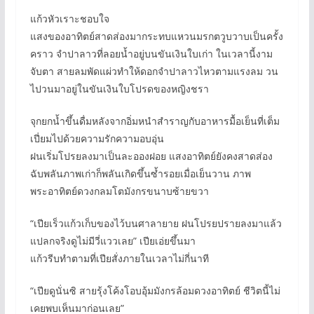
แก้วหัวเราะชอบใจ
แสงของอาทิตย์สาดส่องมากระทบแหวนมรกตวูบวาบเป็นครั้ง
คราว จำปาลาวที่ลอยน้ำอยู่บนขันเงินใบเก่า ในเวลานี้งาม
จับตา สายลมพัดแผ่วทำให้ดอกจำปาลาวไหวตามแรงลม วน
ไปวนมาอยู่ในขันเงินใบโปรดของหญิงชรา
จุกยกน้ำขึ้นดื่มหลังจากอิ่มหนำสำราญกับอาหารมื้อเย็นที่เต็ม
เปี่ยมไปด้วยความรักความอบอุ่น
ฝนเริ่มโปรยลงมาเป็นละอองฝอย แสงอาทิตย์ยังคงสาดส่อง
ฉับพลันภาพเก่าก็พลันเกิดขึ้นซ้ำรอยเมื่อเย็นวาน ภาพ
พระอาทิตย์ดวงกลมโตมังกรขนาบซ้ายขวา
“เปียเร็วแก้วเก็บของไว้บนศาลายาย ฝนโปรยปรายลงมาแล้ว
แปลกจริงดูไม่มีวี่แววเลย” เปียเอ่ยขึ้นมา
แก้วรีบทำตามที่เปียสั่งภายในเวลาไม่กี่นาที
“เปียดูนั่นซิ สายรุ้งโค้งโอบอุ้มมังกรล้อมดวงอาทิตย์ ชีวิตนี้ไม่
เคยพบเห็นมาก่อนเลย”