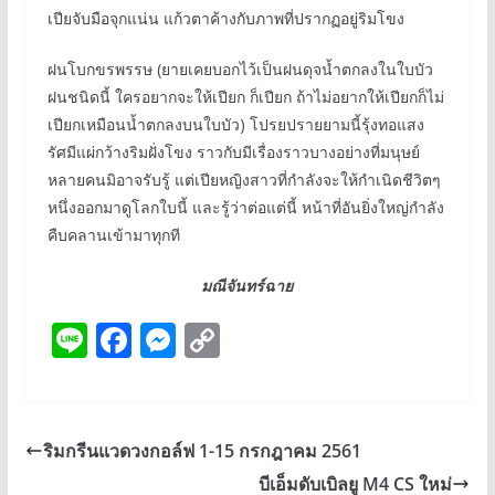
เปียจับมือจุกแน่น แก้วตาค้างกับภาพที่ปรากฏอยู่ริมโขง
ฝนโบกขรพรรษ (ยายเคยบอกไว้เป็นฝนดุจน้ำตกลงในใบบัว
ฝนชนิดนี้ ใครอยากจะให้เปียก ก็เปียก ถ้าไม่อยากให้เปียกก็ไม่
เปียกเหมือนน้ำตกลงบนใบบัว) โปรยปรายยามนี้รุ้งทอแสง
รัศมีแผ่กว้างริมฝั่งโขง ราวกับมีเรื่องราวบางอย่างที่มนุษย์
หลายคนมิอาจรับรู้ แต่เปียหญิงสาวที่กำลังจะให้กำเนิดชีวิตๆ
หนึ่งออกมาดูโลกใบนี้ และรู้ว่าต่อแต่นี้ หน้าที่อันยิ่งใหญ่กำลัง
คืบคลานเข้ามาทุกที
มณีจันทร์ฉาย
Li
F
M
C
n
ac
e
o
e
e
ss
p
b
e
y
ริมกรีนแวดวงกอล์ฟ 1-15 กรกฎาคม 2561
o
n
Li
บีเอ็มดับเบิลยู M4 CS ใหม่