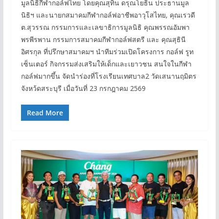
มูลนิธิกีฬากอล์ฟไทย โดยคุณสุทิน ดรุณโยธิน ประธานมูล
นิธิฯ และนายกสมาคมกีฬากอล์ฟอาชีพอาวุโสไทย, คุณเรวดี
ต.สุวรรณ กรรมการและเลขาธิการมูลนิธิ คุณพรรณอัมพา
พรพีรพาน กรรมการสมาคมกีฬากอล์ฟสตรี และ คุณสุธินี
อิศรกุล ที่ปรึกษาสมาคมฯ นำทีมร่วมเปิดโครงการ กอล์ฟ รูท
เซ็นเตอร์ กิจกรรมส่งเสริมให้เด็กและเยาวชน สนใจในกีฬา
กอล์ฟมากขึ้น จัดนําร่องที่โรงเรียนเทศบาล2 วัดเสนานฤมิตร
จังหว้ดสระบุรี เมื่อวันที่ 23 กรกฎาคม 2569
Read More