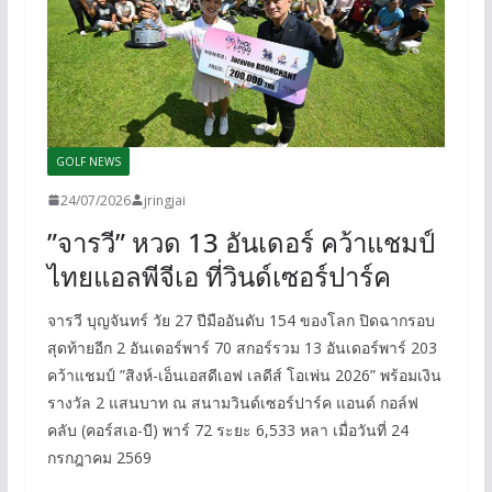
GOLF NEWS
24/07/2026
jringjai
”จารวี” หวด 13 อันเดอร์ คว้าแชมป์
ไทยแอลพีจีเอ ที่วินด์เซอร์ปาร์ค
จารวี บุญจันทร์ วัย 27 ปีมืออันดับ 154 ของโลก ปิดฉากรอบ
สุดท้ายอีก 2 อันเดอร์พาร์ 70 สกอร์รวม 13 อันเดอร์พาร์ 203
คว้าแชมป์ ”สิงห์-เอ็นเอสดีเอฟ เลดีส์ โอเพ่น 2026” พร้อมเงิน
รางวัล 2 แสนบาท ณ สนามวินด์เซอร์ปาร์ค แอนด์ กอล์ฟ
คลับ (คอร์สเอ-บี) พาร์ 72 ระยะ 6,533 หลา เมื่อวันที่ 24
กรกฎาคม 2569