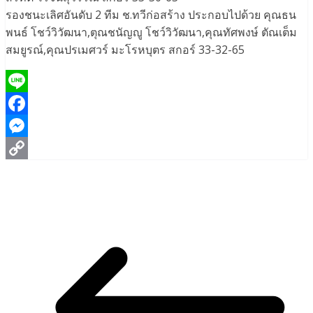
รองชนะเลิศอันดับ 2 ทีม ช.ทวีก่อสร้าง ประกอบไปด้วย คุณธน
พนธ์ โชว์วิวัฒนา,ตุณชนัญญู โชว์วิวัฒนา,คุณทัศพงษ์ ตัณเต็ม
สมยูรณ์,คุณปรเมศวร์ มะโรหบุตร สกอร์ 33-32-65
Line
Facebook
Messenger
Copy
Link