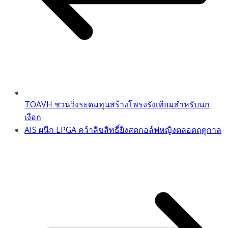
TOAVH ชวนวิ่งระดมทุนสร้างโพรงรังเทียมสำหรับนก
เงือก
AIS ผนึก LPGA คว้าลิขสิทธิ์ยิงสดกอล์ฟหญิงตลอดฤดูกาล