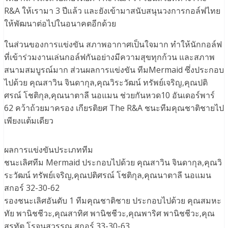
R&A ให้เรามา 3 ปีแล้ว และยังเข้ามาสนับสนุนวงการกอล์ฟไทย
ให้พัฒนาต่อไปในอนาคตอีกด้วย
ในส่วนของการแข่งขัน สภาพอากาศเป็นใจมาก ทำให้นักกอล์ฟ
ที่เข้าร่วมงานเล่นกอล์ฟกันอย่างมีความสุขทุกก้วน และสภาพ
สนามสมบูรณ์มาก ส่วนผลการแข่งขัน ทีมMermaid ซึ่งประกอบ
ไปด้วย คุณสาวิน จินดากุล,คุณวิระวัฒน์ ทรัพย์เจริญ,คุณปติ
ศรณ์ โชติกุล,คุณนาตาลี นอแมน ช่วยกันหวด10 อันเดอร์พาร์
62 คว้าถ้วยมาครอง เกียรติยศ The R&A ชนะทีมคุณชาติชายไป
เพียงแต้มเดียว
ผลการแข่งขันประเภททีม
ชนะเลิศทีม Mermaid ประกอบไปด้วย คุณสาวิน จินดากุล,คุณวิ
ระวัฒน์ ทรัพย์เจริญ,คุณปติศรณ์ โชติกุล,คุณนาตาลี นอแมน
สกอร์ 32-30-62
รองชนะเลิศอันดับ 1 ทีมคุณชาติชาย ประกอบไปด้วย คุณสมหะ
ทัย พานิชชีวะ,คุณสาทิศ พานิชชีวะ,คุณพาริศ พานิชชีวะ,คุณ
สรทัต โรจนสุวรรณ สกอร์ 33-30-63