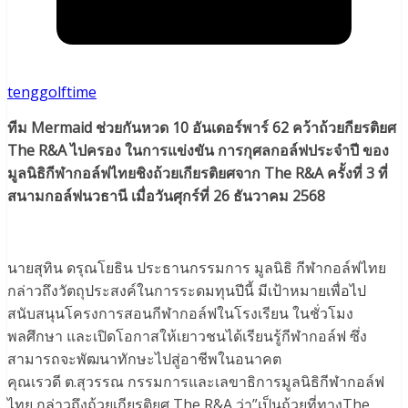
tenggolftime
ทีม Mermaid ช่วยกันหวด 10 อันเดอร์พาร์ 62 คว้าถ้วยกียรติยศ
The R&A ไปครอง ในการแข่งขัน การกุศลกอล์ฟประจำปี ของ
มูลนิธิกีฬากอล์ฟไทยชิงถ้วยเกียรติยศจาก The R&A ครั้งที่ 3 ที่
สนามกอล์ฟนวธานี เมื่อวันศุกร์ที่ 26 ธันวาคม 2568
นายสุทิน ดรุณโยธิน ประธานกรรมการ มูลนิธิ กีฬากอล์ฟไทย
กล่าวถึงวัตถุประสงค์ในการระดมทุนปีนี้ มีเป้าหมายเพื่อไป
สนับสนุนโครงการสอนกีฬากอล์ฟในโรงเรียน ในชั่วโมง
พลศึกษา และเปิดโอกาสให้เยาวชนได้เรียนรู้กีฬากอล์ฟ ซึ่ง
สามารถจะพัฒนาทักษะไปสู่อาชีพในอนาคต
คุณเรวดี ต.สุวรรณ กรรมการและเลขาธิการมูลนิธิกีฬากอล์ฟ
ไทย กล่าวถึงถ้วยเกียรติยศ The R&A ว่า”เป็นถ้วยที่ทางThe