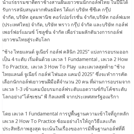
น้ำแร่ธรรมชาติตราช้างสานฝันเยาวชนนักกอล์ฟไทย ในปีนี้ได้
รับการสนับสนุนจากพันธมิตร ได้แก่ บริษัท ซีซีเค กรุ๊ป
จำกัด, บริษัท อุดมพานิช คอร์เปอร์เรชั่น จำกัด,บริษัท กอล์ฟเมท
(ประเทศไทย) จำกัด, บริษัท พราว กรุ๊ป จำกัด และบริษัท กอล์ฟ
เพอร์ฟอร์แมนซ์ โซลูชั่น จำกัด เพื่อร่วมผลักดันวงการกอล์ฟ
เยาวชนไทยสู่ระดับโลก
“ช้าง ไทยแลนด์ จูเนียร์ กอล์ฟ คลินิก 2025” แบ่งการอบรมออก
เป็น 4 ระดับ เริ่มต้นด้วย เลเวล 1 Fundamental , เลเวล 2 How
To Practice, เลเวล 3 How To Play และเลเวลสุดท้าย “ช้าง
ไทยแลนด์ จูเนียร์ กอล์ฟ ไฟนอล แคมป์ 2025” ซึ่งจะทำการคัด
เลือกนักกอล์ฟเยาวชนฝีมือดีจำนวน 20 คน ที่ผ่านการอบรมจาก
เลเวล 1-3 เข้าแคมป์อบรมกอล์ฟระดับแอดวานซ์กับโค้ชระดับ
โลกอย่าง“โค้ชเชน” พี กิลเลสพี จากประเทศสหรัฐอเมริกา
โดย เลเวล 1 Fundamental การปูพื้นฐานความเข้าใจที่ถูกหลัก
เลเวล 2 How To Practice ซ้อมอย่างไรให้ถูกวิธีและเกิด
ประสิทธิภาพสูงสุด จะเน้นในเรื่องของการมีพื้นฐานกอล์ฟที่ดี