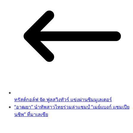
ทรัสต์กอล์ฟ จัด ฟูลสวิงทัวร์ แข่งผ่านซิมมูเลเตอร์
“อาฒยา” นำทัพสาวไทยร่วมล่าแชมป์ “เมย์แบงก์ แชมเปีย
นชิพ” ที่มาเลเซีย