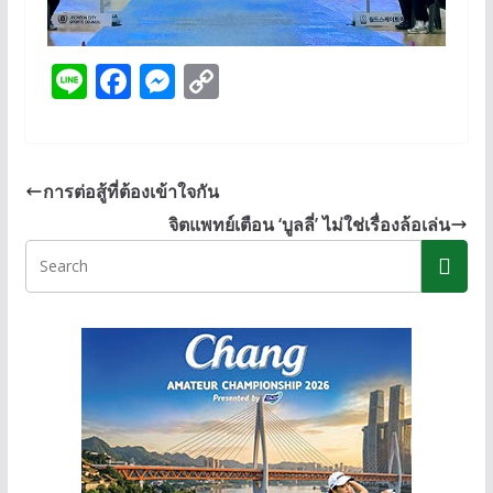
Li
F
M
C
n
ac
e
o
e
e
ss
p
b
e
y
การต่อสู้ที่ต้องเข้าใจกัน
o
n
Li
จิตแพทย์เตือน ‘บูลลี่’ ไม่ใช่เรื่องล้อเล่น
o
g
n
k
er
k