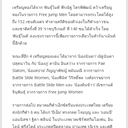
เหรียญทองได้จาก ‘พันธุ์ไมค์’ พีรณัฐ ไตรพิพัฒน์ คว้าเหรียญ
ทองในรายการ Free Jump Men โดยสามารถกระโดดได้สูง
ถึง 152 เซนติเมตร ทำลายสถิติของตัวเองในกีฬาเยาวชน
แห่งชาติครั้งที่ 39 ‘ราชบุรีเกมส์’ ที่ 140 ซม.ได้สำเร็จ โดย
‘พันธุ์ไมค์’ ลงแข่งรายการนี้เพียงรายการเดียวในทัวร์นาเม้นต์
นี้อีกด้วย
ขณะที่อีก 4 เหรียญทองแดง ได้มาจาก ‘น้องนันดา’ ณัฐนันดา
ปสุตนาวิน กับ ‘น้องภู’ คามิน อินสว่าง จากรายการ Pair
Slalom, ‘น้องสปาย’ ภิญญาพัชญ์ หมันมณี จากรายการ
Battle Slide Women, ‘น้องพีนัท’ วิริทธิ์พล วงศ์อรรฆยากร
จากรายการ Battle Slide Men และ ‘น้องต้นข้าว’ ณิชกานต์
จินุพันธุ์ จากรายการ Free Jump Women
รายการต่อไป สมาคมกีฬาเอ็กซ์ตรีมแห่งประเทศไทย เตรียม
ส่งนักกีฬา 6 คน ได้แก่ ‘บีเอ็ม’ ทรงกลด โจมบุญ และ ‘แอนนี่’
แอนนิสซา ฐิตา ฟลินน์ ในประเภทเวคเซิร์ฟสกิมโอเพ่น, อิน
ไลน์ ฟรีสไตล์ ประเภทสปีดสลาลม ปานเทพ รุจิเรข และศศิ