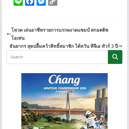
Li
F
M
C
n
ac
e
o
e
e
ss
p
b
e
y
โหวด เล่นอาชีพรายการแรกผงาดแชมป์ สกอตติช
o
n
Li
โอเพ่น
o
g
n
ธันยากร สุดปลื้มคว้าสิทธิ์สมาชิก ไต้หวัน พีจีเอ ทัวร์ 3 ปี
k
er
k