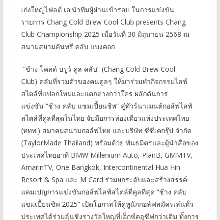
เก่งใหญ่ไฟลต์ เอ.นำทีมผู้ผ่านเข้ารอบ ในการแข่งขัน
รายการ Chang Cold Brew Cool Club presents Chang
Club Championship 2025 เมื่อวันที่ 30 มิถุนายน 2568 ณ
สนามสยามคันทรี คลับ แบงคอก
“ช้าง โคลด์ บรูว์ คูล คลับ” (Chang Cold Brew Cool
Club) คลับที่รวมตัวของคนคูลๆ ให้มาร่วมทำกิจกรรมไลฟ์
สไตล์ที่แปลกใหม่และแตกต่างกว่าใคร ผลักดันการ
แข่งขัน “ช้าง คลับ แชมเปี้ยนชิพ” สู่ทัวร์นาเมนต์กอล์ฟไลฟ์
สไตล์ที่คูลที่สุดในไทย จับมือการท่องเที่ยวแห่งประเทศไทย
(ททท.) สมาคมสนามกอล์ฟไทย และบริษัท ซีซีเคกรุ๊ป จำกัด
(TaylorMade Thailand) พร้อมด้วย พันธมิตรและผู้นำสื่อของ
ประเทศไทยอาทิ BMW Millenium Auto, PlanB, GMMTV,
AmarinTV, One Bangkok, Intercontinental Hua Hin
Resort & Spa และ M Card ร่วมยกระดับและสร้างสรรค์
แคมเปญการแข่งขันกอล์ฟไลฟ์สไตล์ที่คูลที่สุด “ช้าง คลับ
แชมเปี้ยนชิพ 2025” เปิดโอกาสให้คู่หูนักกอล์ฟสมัครเล่นทั่ว
ประเทศได้ร่วมลุ้นชิงรางวัลใหญ่ที่เอ็กซ์คลูซีฟกว่าเดิม ทั้งการ