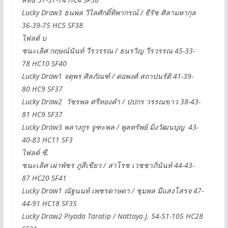
Lucky Draw3 ธนพล วิไลศักดิ์ทิพากรณ์ / ธีรัช ศิลามหากุล
36-39-75 HC5 SF38
ไฟลต์ บ
ชนะเลิศ กฤษณ์นันท์ วีรวรรณ / ธนรวิญ วีรวรรณ 45-33-
78 HC10 SF40
Lucky Draw1 จตุพร ศิลภัณฑ์ / ต่อพงศ์ สถาปนรัติ 41-39-
80 HC9 SF37
Lucky Draw2 วัชรพล ศรีทองคำ / ปปกร วรรณขาว 38-43-
81 HC9 SF37
Lucky Draw3 พลางกูร จูฑะพล / พูลทรัพย์ มิ่งวัฒนบุญ 43-
40-83 HC11 SF3
ไฟลต์ ซี.
ชนะเลิศ เผ่าพัชร ภูสีเขียว / สาโรช เวชชาภินันท์ 44-43-
87 HC20 SF41
Lucky Draw1 ณัฐนนท์ เพชรดาษดา / ชุมพล มีแสงโสรจ 47-
44-91 HC18 SF35
Lucky Draw2 Piyada Taratip / Nattaya J. 54-51-105 HC28