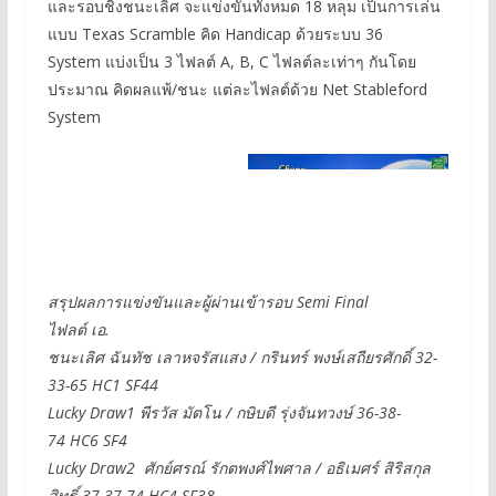
และรอบชิงชนะเลิศ จะแข่งขันทั้งหมด 18 หลุม เป็นการเล่น
แบบ Texas Scramble คิด Handicap ด้วยระบบ 36
System แบ่งเป็น 3 ไฟลต์ A, B, C ไฟลต์ละเท่าๆ กันโดย
ประมาณ คิดผลแพ้/ชนะ แต่ละไฟลต์ด้วย Net Stableford
System
สรุปผลการแข่งขันและผู้ผ่านเข้ารอบ Semi Final
ไฟลต์ เอ.
ชนะเลิศ ฉันทัช เลาหจรัสแสง / กรินทร์ พงษ์เสถียรศักดิ์ 32-
33-65 HC1 SF44
Lucky Draw1 พีรวัส มัตโน / กษิบดี รุ่งจันทวงษ์ 36-38-
74 HC6 SF4
Lucky Draw2 ศักย์ศรณ์ รักตพงศ์ไพศาล / อธิเมศร์ สิริสกุล
สิทธิ์ 37-37-74 HC4 SF38