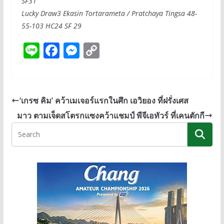
SF31
Lucky Draw3 Ekasin Tortarameta / Pratchaya Tingsa 48-
55-103 HC24 SF 29
Li
F
M
C
n
ac
e
o
e
e
ss
p
b
e
y
‘เกรซ คิม’ คว้าเมเจอร์แรกในศึก เอวิยอง ที่ฝรั่งเศส
o
n
Li
มาว ตามเจ็ดสโตรกแซงคว้าแชมป์ พีจีเอทัวร์ ที่เคนตักกี
o
g
n
k
er
k