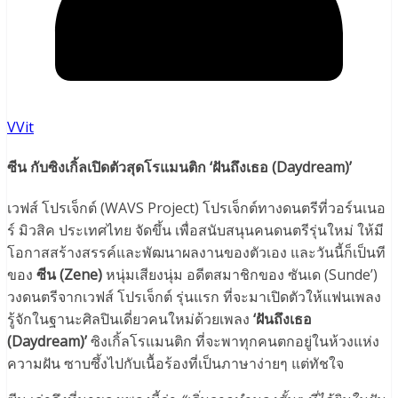
VVit
ซีน กับซิงเกิ้ลเปิดตัวสุดโรแมนติก ‘ฝันถึงเธอ (Daydream)’
เวฟส์ โปรเจ็กต์ (WAVS Project) โปรเจ็กต์ทางดนตรีที่วอร์นเนอ
ร์ มิวสิค ประเทศไทย จัดขึ้น เพื่อสนับสนุนคนดนตรีรุ่นใหม่ ให้มี
โอกาสสร้างสรรค์และพัฒนาผลงานของตัวเอง และวันนี้ก็เป็นที
ของ
ซีน (
Zene)
หนุ่มเสียงนุ่ม อดีตสมาชิกของ ซันเด (Sunde’)
วงดนตรีจากเวฟส์ โปรเจ็กต์ รุ่นแรก ที่จะมาเปิดตัวให้แฟนเพลง
รู้จักในฐานะศิลปินเดี่ยวคนใหม่ด้วยเพลง
‘ฝันถึงเธอ
(Daydream)’
ซิงเกิ้ลโรแมนติก ที่จะพาทุกคนตกอยู่ในห้วงแห่ง
ความฝัน ซาบซึ้งไปกับเนื้อร้องที่เป็นภาษาง่ายๆ แต่ทัชใจ