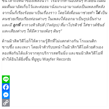
ซีน เล่าถึงที่มาของเพลงนี้ว่า
“เริ่มจากทํานองสั้นๆ ที่ได้ยินในฝัน
ผมตื่นมาอัดเก็บไว้เเละค่อยมานั่งเเกะเอามาเเต่งเป็นเพลงทีหลัง
จากนั้นก็เรียงร้อยมาเป็นเรื่องราว โดยได้เพื่อนมาช่วยทํา
ได๋
เป็น
คนช่วยเรียบเรียงท่อนต่างๆ ในเพลงให้ออกมาเป็นรูปเป็นร่าง
เเละมี
ลูกพี่
จากวงทิวลิปส์ (
Twlips) ที่มาโปรดิวซ์ ใส่ซาวด์ซินธ์
เเละเสียงต่างๆ ให้มีความเพ้อๆ ฝันๆ”
ด้านมิวสิควิดีโอก็ให้ความรู้สึกที่ไม่แตกต่างกัน โรแมนติก
ซาบซึ้ง และเหงา โดยเจ้าตัวรับบทนำในมิวสิกวิดีโอด้วยตัวเอง
ลองฟังกันได้แล้วจากทุกบริการสตรีมมิ่ง และชมมิวสิควิดีโอที่
ทำให้อินได้ยิ่งขึ้น ที่ยูทูบ Wayfer Records
Line
Facebook
Messenger