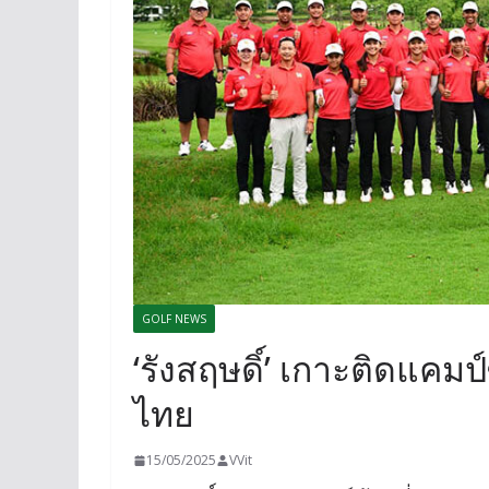
GOLF NEWS
‘รังสฤษดิ์’ เกาะติดแคมป
ไทย
15/05/2025
VVit