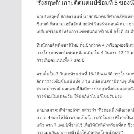
‘รังสฤษดิ์’ เกาะติดแคมป์ซ้อมที่ 5 ขอ
นายรังสฤษดิ์ ลักษิตานนท์ นายกสมาคมกีฬากอล์ฟแห่งป
ซีเกมส์ ที่สนามรอยัลฮิลส์ กอล์ฟ รีสอร์ท แอนด์ สปา จ.
เตรียมพร้อมสำหรับการแข่งขันกีฬาซีเกมส์ ครั้งที่ 33 ท
ทีมนักกอล์ฟทีมชาติไทย ตั้งเป้ากวาด 4 เหรียญทองซีเกม
วางโปรแกรมเข้มข้นเหมือนเดิม ใน 4 วันแรก 12-15 พ.
การเก็บคะแนนทั้ง 7 แคมป์
จากนั้นใน 3 วันสุดท้าย วันที่ 16-18 พ.ค.68 วางโปร
จัดตารางเข้มข้นแน่นทั้ง 3 วัน แบ่งเป็นสถานีต่างๆ เพื
ประสบการณ์ นอกจากนี้ยังมีการประชุมทั้งก่อนและหลั
การซ้อมในแต่ละวัน ให้นักกีฬาไปแก้ไขปรับปรุง
นายกสมาคมกีฬากอล์ฟฯ กล่าวว่า “ถึงตอนนี้เหลือเวลาอีก
กวาด 4 ทองให้ได้ เพราะเป็นโอกาสดีในการที่ไทยเป็นเจ้าภ
แล้ว จาก 7 แคมป์ที่วางไว้ เพื่อให้นักกีฬาพร้อมที่สุด 
วางแผนกันมาอย่างดี เพื่อให้เกิดประโยชน์สูงสุด”