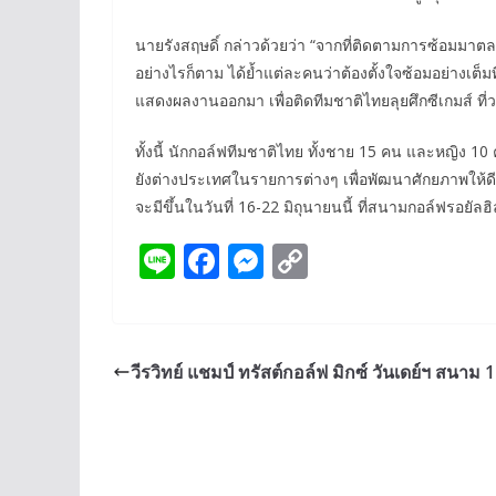
นายรังสฤษดิ์ กล่าวด้วยว่า “จากที่ติดตามการซ้อมมาต
อย่างไรก็ตาม ได้ย้ำแต่ละคนว่าต้องตั้งใจซ้อมอย่างเต็มที
แสดงผลงานออกมา เพื่อติดทีมชาติไทยลุยศึกซีเกมส์ ที่
ทั้งนี้ นักกอล์ฟทีมชาติไทย ทั้งชาย 15 คน และหญิง 1
ยังต่างประเทศในรายการต่างๆ เพื่อพัฒนาศักยภาพให้ดีท
จะมีขึ้นในวันที่ 16-22 มิถุนายนนี้ ที่สนามกอล์ฟรอยัล
Li
F
M
C
n
ac
e
o
e
e
ss
p
b
e
y
วีรวิทย์ แชมป์ ทรัสต์กอล์ฟ มิกซ์ วันเดย์ฯ สนาม 1
o
n
Li
o
g
n
k
er
k