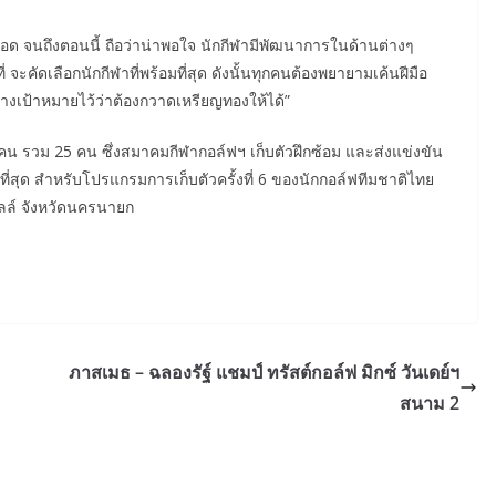
ลอด จนถึงตอนนี้ ถือว่าน่าพอใจ นักกีฬามีพัฒนาการในด้านต่างๆ
่ จะคัดเลือกนักกีฬาที่พร้อมที่สุด ดังนั้นทุกคนต้องพยายามเค้นฝีมือ
วางเป้าหมายไว้ว่าต้องกวาดเหรียญทองให้ได้”
0 คน รวม 25 คน ซึ่งสมาคมกีฬากอล์ฟฯ เก็บตัวฝึกซ้อม และส่งแข่งขัน
ี่สุด สำหรับโปรแกรมการเก็บตัวครั้งที่ 6 ของนักกอล์ฟทีมชาติไทย
ฮิลล์ จังหวัดนครนายก
ภาสเมธ – ฉลองรัฐ์ แชมป์ ทรัสต์กอล์ฟ มิกซ์ วันเดย์ฯ
สนาม 2