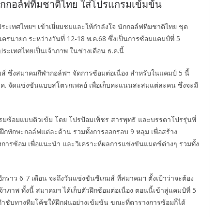
งนักกอล์ฟทีมชาติไทย ใส่โปรแกรมเข้มข้น
ระเทศไทยฯ เข้าเยี่ยมชมและให้กำลังใจ นักกอล์ฟทีมชาติไทย ชุด
นครนายก ระหว่างวันที่ 12-18 พ.ค.68 ซึ่งเป็นการซ้อมแคมป์ที่ 5
ี่ประเทศไทยเป็นเจ้าภาพ ในช่วงเดือน ธ.ค.นี้
ส์ ซึ่งสมาคมกีฬากอล์ฟฯ จัดการซ้อมต่อเนื่อง สำหรับในแคมป์ 5 นี้
ค. จัดแข่งขันแบบสโตรกเพลย์ เพื่อเก็บคะแนนสะสมแต่ละคน ซึ่งจะมี
แกรมซ้อมแบบติวเข้ม โดย โปรป้อมเพ็ชร สารพุทธิ และบรรดาโปรรุ่นพี่
่อฝึกทักษะกอล์ฟแต่ละด้าน รวมทั้งการออกรอบ 9 หลุม เพื่อสร้าง
งการซ้อม เพื่อแนะนำ และวิเคราะห์ผลการแข่งขันแมตช์ต่างๆ รวมทั้ง
ราว 6-7 เดือน จะถึงวันแข่งขันซีเกมส์ ที่สมาคมฯ ตั้งเป้าว่าจะต้อง
าพ ทั้งนี้ สมาคมฯ ได้เก็บตัวฝึกซ้อมต่อเนื่อง ตอนนี้เข้าสู่แคมป์ที่ 5
ซึ่งกำชับทางทีมโค้ชให้ฝึกฝนอย่างเข้มข้น ขณะที่ตารางการซ้อมก็ได้