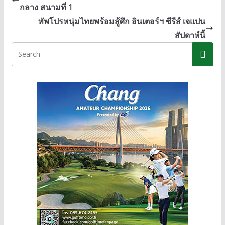
o
n
Li
กลาง สนามที่ 1
o
g
n
ทัพโปรหนุ่มไทยพร้อมสู้ศึก อินเตอร์ฯ ซีรีส์ เจแปน
k
er
k
สัปดาห์นี้