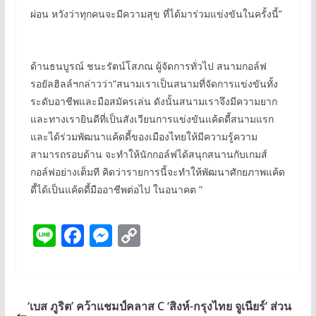
ผ่อน หวังว่าทุกคนจะมีความสุข ที่ได้มาร่วมแข่งขันในครั้งนี้”
ด้านธนบูรณ์ ชนะรัตน์โสภณ ผู้จัดการทั่วไป สนามกอล์ฟ
รอยัลฮิลล์ฯกล่าวว่า”สนามเราเป็นสนามที่จัดการแข่งขันทั้ง
ระดับอาชีพและมือสมัครเล่น ดังนั้นสนามเราจึงมีความยาก
และทางเรายินดีที่เป็นสังเวียนการแข่งขันแค้ดดี้สนามแรก
และได้ร่วมพัฒนาแค้ดดี้ของเมืองไทยให้มีความรู้ความ
สามารถรอบด้าน จะทำให้นักกอล์ฟได้สนุกสนานกับเกมส์
กอล์ฟอย่างเต็มที คิดว่ารายการนี้จะทำให้พัฒนาศักยภาพแค้ด
ดี้ได้เป็นแค้ดดี้มืออาชีพต่อไป ในอนาคต ”
Li
F
M
C
n
ac
e
o
e
e
ss
p
b
e
y
‘เบส ภูริต’ คว้าแชมป์คลาส C ‘สิงห์-กรุงไทย จูเนียร์’ ส่วน