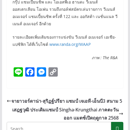
กรุ๊ป แชมเปี้ยนชิพ และ ไอเอสพีเอ ฮานดะ วีเมนส์
ออสเตรเลียน โอเพ่น รวมถึงกอล์ฟสมัครเล่นรายการ วีเมนส์
อเมเจอร์ แชมเปี้ยนชิพ ครั้งที่ 122 และ ออกัสต้า เนชั่นแนล วี
เมนส์ อเมเจอร์ อีกด้วย
รายละเอียดเพิ่มเติมของการแข่งขัน วีเมนส์ อเมเจอร์ เอเชีย-
แปซิฟิก ได้ที่เว็บไซต์
www.randa.org/WAAP
ภาพ : The R&A
Li
F
M
C
n
ac
e
o
e
e
ss
p
b
e
y
จายาวอร์ดาน่า-สุริฏฐ์ปรียา แชมป์ เจเอที-เอ็นบี3 สนาม 5
o
n
Li
เสฎฐวุฒิ ประเดิมแชมป์ Singha-Krungthai ภาคตะวัน
o
g
n
ออก แมตช์เปิดฤดูกาล 2568
k
er
k