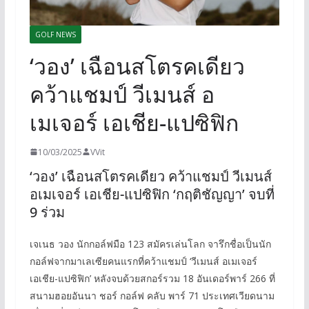
GOLF NEWS
‘วอง’ เฉือนสโตรคเดียว
คว้าแชมป์ วีเมนส์ อ
เมเจอร์ เอเชีย-แปซิฟิก
10/03/2025
VVit
‘วอง’ เฉือนสโตรคเดียว คว้าแชมป์ วีเมนส์
อเมเจอร์ เอเชีย-แปซิฟิก ‘กฤติชัญญา’ จบที่
9 ร่วม
เจเนธ วอง นักกอล์ฟมือ 123 สมัครเล่นโลก จารึกชื่อเป็นนัก
กอล์ฟจากมาเลเซียคนแรกที่คว้าแชมป์ ‘วีเมนส์ อเมเจอร์
เอเชีย-แปซิฟิก’ หลังจบด้วยสกอร์รวม 18 อันเดอร์พาร์ 266 ที่
สนามฮอยอันนา ชอร์ กอล์ฟ คลับ พาร์ 71 ประเทศเวียดนาม