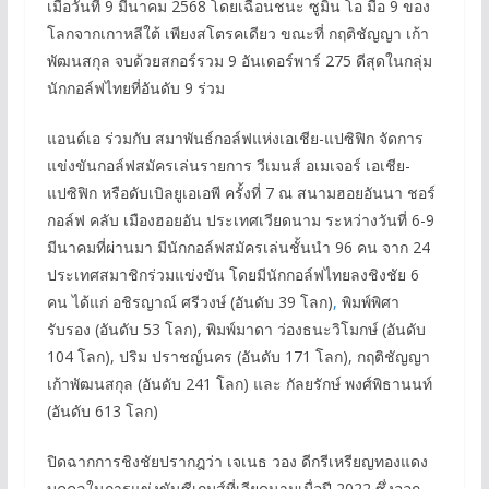
เมื่อวันที่ 9 มีนาคม 2568 โดยเฉือนชนะ ซูมิน โอ มือ 9 ของ
โลกจากเกาหลีใต้ เพียงสโตรคเดียว ขณะที่ กฤติชัญญา เก้า
พัฒนสกุล จบด้วยสกอร์รวม 9 อันเดอร์พาร์ 275 ดีสุดในกลุ่ม
นักกอล์ฟไทยที่อันดับ 9 ร่วม
แอนด์เอ ร่วมกับ สมาพันธ์กอล์ฟแห่งเอเชีย-แปซิฟิก จัดการ
แข่งขันกอล์ฟสมัครเล่นรายการ วีเมนส์ อเมเจอร์ เอเชีย-
แปซิฟิก หรือดับเบิลยูเอเอพี ครั้งที่ 7 ณ สนามฮอยอันนา ชอร์
กอล์ฟ คลับ เมืองฮอยอัน ประเทศเวียดนาม ระหว่างวันที่ 6-9
มีนาคมที่ผ่านมา มีนักกอล์ฟสมัครเล่นชั้นนำ 96 คน จาก 24
ประเทศสมาชิกร่วมแข่งขัน โดยมีนักกอล์ฟไทยลงชิงชัย 6
คน ได้แก่ อชิรญาณ์ ศรีวงษ์ (อันดับ 39 โลก)
,
พิมพ์พิศา
รับรอง (อันดับ 53 โลก), พิมพ์มาดา ว่องธนะวิโมกษ์ (อันดับ
104 โลก), ปริม ปราชญ์นคร (อันดับ 171 โลก), กฤติชัญญา
เก้าพัฒนสกุล (อันดับ 241 โลก) และ กัลยรักษ์​ พงศ์พิธานนท์
(อันดับ 613 โลก)
ปิดฉากการชิงชัยปรากฎว่า เจเนธ วอง ดีกรีเหรียญทองแดง
บุคคลในการแข่งขันซีเกมส์ที่เวียดนามเมื่อปี 2022 ซึ่งออก