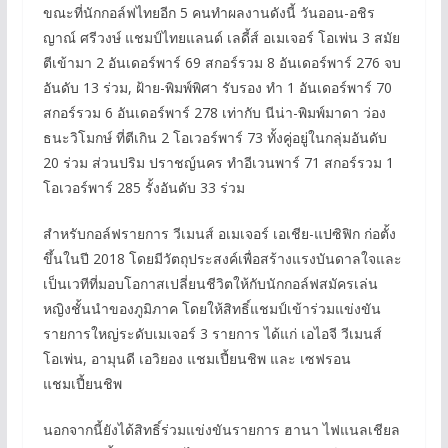
ขณะที่นักกอล์ฟไทยอีก 5 คนทำผลงานดังนี้ วันออน-อชิร
ญาณ์ ศรีวงษ์ แชมป์ไทยแลนด์ เลดี้ส์ อเมเจอร์ โอเพ่น 3 สมัย
ตีเข้ามา 2 อันเดอร์พาร์ 69 สกอร์รวม 8 อันเดอร์พาร์ 276 จบ
อันดับ 13 ร่วม, ฝ้าย-พิมพ์พิศา รับรอง ทำ 1 อันเดอร์พาร์ 70
สกอร์รวม 6 อันเดอร์พาร์ 278 เท่ากับ นีน่า-พิมพ์มาดา ว่อง
ธนะวิโมกษ์ ที่ตีเกิน 2 โอเวอร์พาร์ 73 ทั้งคู่อยู่ในกลุ่มอันดับ
20 ร่วม ส่วนปริม ปราชญ์นคร ทำอีเวนพาร์ 71 สกอร์รวม 1
โอเวอร์พาร์ 285 รั้งอันดับ 33 ร่วม
สำหรับกอล์ฟรายการ วีเมนส์ อเมเจอร์ เอเชีย-แปซิฟิก ก่อตั้ง
ขึ้นในปี 2018 โดยมีวัตถุประสงค์เพื่อสร้างแรงบันดาลใจและ
เป็นเวทีที่มอบโอกาสเปลี่ยนชีวิตให้กับนักกอล์ฟสมัครเล่น
หญิงชั้นนำของภูมิภาค โดยให้สิทธิ์แชมป์เข้าร่วมแข่งขัน
รายการใหญ่ระดับเมเจอร์ 3 รายการ ได้แก่ เอไอจี วีเมนส์
โอเพ่น, อามุนดี เอวิยอง แชมเปี้ยนชิพ และ เซฟรอน
แชมเปี้ยนชิพ
นอกจากนี้ยังได้สิทธิ์ร่วมแข่งขันรายการ ฮานา ไฟแนลเชียล