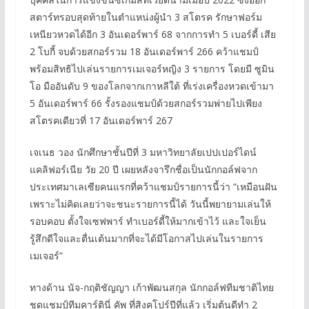
สตาร์ทรอบสุดท้ายในตำแหน่งผู้นำ 3 สโตรค รักษาฟอร์ม
เหนียวหวดได้อีก 3 อันเดอร์พาร์ 68 จากการทำ 5 เบอร์ดี้ เสีย
2 โบกี้ จบด้วยสกอร์รวม 18 อันเดอร์พาร์ 266 คว้าแชมป์
พร้อมสิทธิไปเล่นรายการเมเจอร์หญิง 3 รายการ โดยมี ซูมิน
โอ มืออันดับ 9 ของโลกจากเกาหลีใต้ ที่เร่งเครื่องหวดเข้ามา
5 อันเดอร์พาร์ 66 รั้งรองแชมป์ด้วยสกอร์รวมพ่ายไปเพียง
สโตรคเดียวที่ 17 อันเดอร์พาร์ 267
เจเนธ วอง นักศึกษาชั้นปีที่ 3 มหาวิทยาลัยเปปเปอร์ไดน์
แคลิฟอร์เนีย วัย 20 ปี เผยหลังจารึกชื่อเป็นนักกอล์ฟจาก
ประเทศมาเลเซียคนแรกที่คว้าแชมป์รายการนี้ว่า “เหมือนฝัน
เพราะไม่คิดเลยว่าจะชนะรายการนี้ได้ วันนี้พยายามเล่นให้
รอบคอบ ตั้งใจเซฟพาร์ ทำเบอร์ดี้ให้มากเข้าไว้ และใจเย็น
รู้สึกดีใจและตื่นเต้นมากที่จะได้มีโอกาสไปเล่นในรายการ
เมเจอร์”
ทางด้าน นัจ-กฤติชัญญา เก้าพัฒนสกุล นักกอล์ฟทีมชาติไทย
ชุดแชมป์ทีมคาร์ตินี่ คัพ ที่สิงคโปร์ปีที่แล้ว เริ่มต้นดีทำ 2