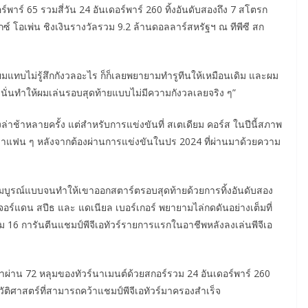
ร์พาร์ 65 รวมสี่วัน 24 อันเดอร์พาร์ 260 ทิ้งอันดับสองถึง 7 สโตรก
ซ์ โอเพ่น ชิงเงินรางวัลรวม 9.2 ล้านดอลลาร์สหรัฐฯ ณ ทีพีซี สก
นี้ ผมแทบไม่รู้สึกกังวลอะไร ก็ก็เลยพยายามทำรูทีนให้เหมือนเดิม และผม
 นั่นทำให้ผมเล่นรอบสุดท้ายแบบไม่มีความกังวลเลยจริง ๆ”
ล่าช้าหลายครั้ง แต่สำหรับการแข่งขันที่ สเตเดียม คอร์ส ในปีนี้สภาพ
แฟน ๆ หลังจากต้องผ่านการแข่งขันในปร 2024 ที่ผ่านมาด้วยความ
บูรณ์แบบจนทำให้เขาออกสตาร์ตรอบสุดท้ายด้วยการทิ้งอันดับสอง
จอร์แดน สปีธ และ แดเนียล เบอร์เกอร์ พยายามไล่กดดันอย่างเต็มที่
ลุม 16 การันตีนแชมป์พีจีเอทัวร์รายการแรกในอาชีพหลังลงเล่นพีจีเอ
้เขาผ่าน 72 หลุมของทัวร์นาเมนต์ด้วยสกอร์รวม 24 อันเดอร์พาร์ 260
ติศาสตร์ที่สามารถคว้าแชมป์พีจีเอทัวร์มาครองสำเร็จ