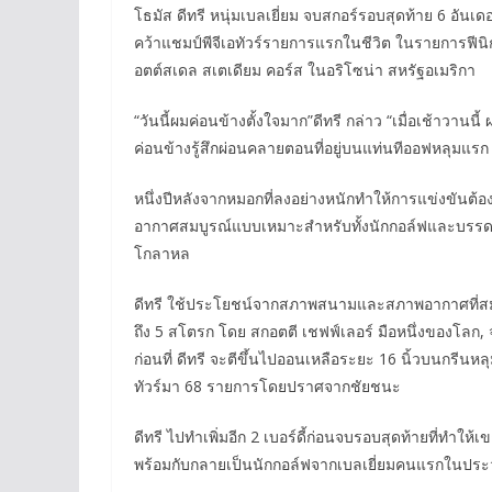
โธมัส ดีทรี หนุ่มเบลเยี่ยม จบสกอร์รอบสุดท้าย 6 อันเดอ
คว้าแชมป์พีจีเอทัวร์รายการแรกในชีวิต ในรายการฟีนิก
อตต์สเดล สเตเดียม คอร์ส ในอริโซน่า สหรัฐอเมริกา
“วันนี้ผมค่อนข้างตั้งใจมาก”​ดีทรี กล่าว “เมื่อเช้าวาน
ค่อนข้างรู้สึกผ่อนคลายตอนที่อยู่บนแท่นทีออฟหลุมแรก
หนึ่งปีหลังจากหมอกที่ลงอย่างหนักทำให้การแข่งขันต้อง
อากาศสมบูรณ์แบบเหมาะสำหรับทั้งนักกอล์ฟและบรรดา
โกลาหล
ดีทรี ใช้ประโยชน์จากสภาพสนามและสภาพอากาศที่สม
ถึง 5 สโตรก โดย สกอตตี เชฟฟ์เลอร์ มือหนึ่งของโลก, 
ก่อนที่ ดีทรี จะตีขึ้นไปออนเหลือระยะ 16 นิ้วบนกรีนห
ทัวร์มา 68 รายการโดยปราศจากชัยชนะ
ดีทรี ไปทำเพิ่มอีก 2 เบอร์ดี้ก่อนจบรอบสุดท้ายที่ทำให
พร้อมกับกลายเป็นนักกอล์ฟจากเบลเยี่ยมคนแรกในประวั