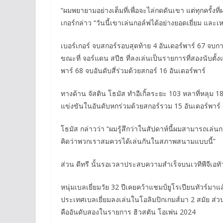
“ผมพยายามอย่างเต็มที่เพื่อจะไล่กดดันเขา แต่ทุกครั้งที
เกอร์กล่าว “วันนี้เขาเล่นกอล์ฟได้อย่างยอดเยี่ยม และ
เบอร์เกอร์ จบสกอร์รอบสุดท้าย 4 อันเดอร์พาร์ 67 จบกา
ขณะที่ จอร์แดน สปีธ ที่ลงเล่นเป็นรายการที่สองนับตั้ง
พาร์ 68 จบอันดับสี่ร่วมด้วยสกอร์ 16 อันเดอร์พาร์
ทางด้าน จัสติน โธมัส ทำอีเกิ้ลระยะ 103 หลาที่หลุม 1
แข่งขันในอันดับหกร่วมด้วยสกอร์รวม 15 อันเดอร์พาร์
โธมัส กล่าวว่า “ผมรู้สึกว่าในสัปดาห์นี้ผมสามารถเล่
คิดว่าพวกเราสมควรได้เล่นกันในสภาพสนามแบบนี้”
ส่วน ดีทรี นั้นรอเวลาประสบความสำเร็จบนเวทีพีจีเอทั
หนุ่มเบลเยี่ยมวัย 32 ปีเคยคว้าแชมป์ยูโรเปียนทัวร์
ประเทศเบลเยี่ยมลงเล่นในโอลิมปิกเกมส์มา 2 สมัย ส่วน
คืออันดับสองในรายการ ฮิวสตัน โอเพ่น 2024