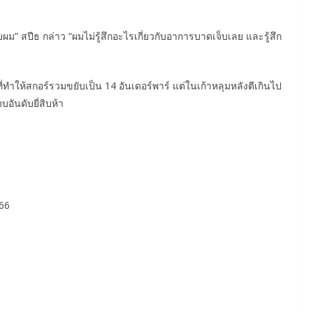
ผม” สปีธ กล่าว “ผมไม่รู้สึกอะไรเกี่ยวกับอาการบาดเจ็บเลย และรู้สึก
่ทำให้สกอร์รวมขยับเป็น 14 อันเดอร์พาร์ แต่ในเก้าหลุมหลังตีเกินไป
อันดับยี่สิบห้า
-66