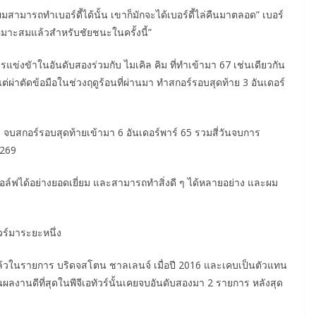
่ผมสามารถทำเบอร์ดี้ได้นั้น เขาก็มักจะได้เบอร์ดี้ไล่คืนมาตลอด” เบอร์
เหมาะสมแล้วสำหรับชัยชนะในครั้งนี้”
รแข่งขัาในอันดับสองร่วมกับ ไมเคิล คิม ที่ทำเข้ามา 67 เช่นเดียวกัน
แต่ผ่าตัดข้อมือในช่วงฤดูร้อนที่ผ่านมา ทำสกอร์รอบสุดท้าย 3 อันเดอร์
8 จบสกอร์รอบสุดท้ายเข้ามา 6 อันเดอร์พาร์ 65 รวมสี่วันจบการ
 269
นกอล์ฟได้อย่างยอดเยี่ยม และสามารถทำสิ่งดี ๆ ได้หลายอย่าง และผม
วร์มาระยะหนึ่ง
มาแล้วในรายการ บริดจสโตน ชาลเลนจ์ เมื่อปี 2016 และเคบเป็นตัวแทน
ผลงานดีที่สุดในพีจีเอทัวร์นั้นเคยจบอันดับสองมา 2 รายการ หลังสุด