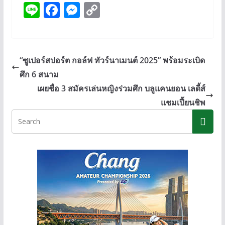
Li
F
M
C
n
ac
e
o
e
e
ss
p
b
e
y
“ซูเปอร์สปอร์ต กอล์ฟ ทัวร์นาเมนต์ 2025” พร้อมระเบิด
o
n
Li
ศึก 6 สนาม
o
g
n
เผยชื่อ 3 สมัครเล่นหญิงร่วมศึก บลูแคนยอน เลดี้ส์
k
er
k
แชมเปี้ยนชิพ