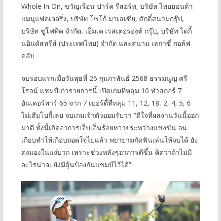
Whole In On, ขวัญเรือน ปาร์ค รีสอร์ท, บริษัท ไทยฮอนด้า
แมนูแฟคเจอริ่ง, บริษัท โซโก้ มาเลเซีย, ศักดิ์สนามกรุ๊ป,
บริษัท ชูโฟทิค จำกัด, เอ็มเค เรสเตอรองต์ กรุ๊ป, บริษัท ไดกิ้
นอินดัสทรีส์ (ประเทศไทย) จำกัด และสนาม เลกาซี่ กอล์ฟ
คลับ
จบรอบแรกเมื่อวันพุธที่ 26 กุมภาพันธ์ 2568 ธรรมนูญ ศรี
โรจน์ แชมป์เก่ารายการนี้ เปิดเกมที่หลุม 10 ทำสกอร์ 7
อันเดอร์พาร์ 65 จาก 7 เบอร์ดี้ที่หลุม 11, 12, 18, 2, 4, 5, 6
ไม่เสียโบกี้เลย จบเกมเจ้าตัวยอมรับว่า “ดีใจที่ผลงานวันนี้ออก
มาดี ทั้งนี้เกิดอาการเจ็บเอ็นร้อยหวายระหว่างแข่งขัน จน
เกือบทำให้เกือบถอดใจไปแล้ว พยายามกัดฟันเล่นให้จบได้ ยัง
คงมองในแง่บวก เพราะช่วงหลังๆอาการดีขึ้น คิดว่าถ้าไม่มี
อะไรน่าจะยังมีลุ้นป้องกันแชมป์ไว้ได้”