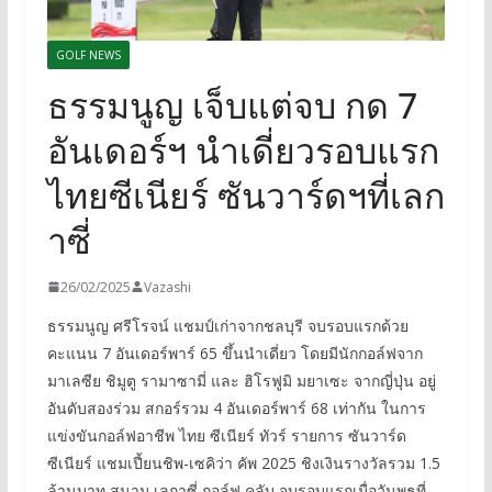
GOLF NEWS
ธรรมนูญ เจ็บแต่จบ กด 7
อันเดอร์ฯ นำเดี่ยวรอบแรก
ไทยซีเนียร์ ซันวาร์ดฯที่เลก
าซี่
26/02/2025
Vazashi
ธรรมนูญ ศรีโรจน์ แชมป์เก่าจากชลบุรี จบรอบแรกด้วย
คะแนน 7 อันเดอร์พาร์ 65 ขึ้นนำเดี่ยว โดยมีนักกอล์ฟจาก
มาเลซีย ชิมูตู รามาซามี่ และ ฮิโรฟูมิ มยาเซะ จากญี่ปุ่น อยู่
อันดับสองร่วม สกอร์รวม 4 อันเดอร์พาร์ 68 เท่ากัน ในการ
แข่งขันกอล์ฟอาชีพ ไทย ซีเนียร์ ทัวร์ รายการ ซันวาร์ด
ซีเนียร์ แชมเปี้ยนชิพ-เซคิว่า คัพ 2025 ชิงเงินรางวัลรวม 1.5
ล้านบาท สนาม เลกาซี่ กอล์ฟ คลับ จบรอบแรกเมื่อวันพุธที่