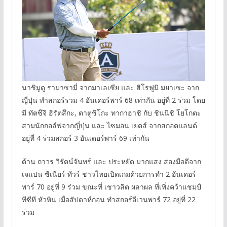
นาชิมูตู รามาซามี่ จากมาเลเซีย และ ฮิโรฟูมิ มยาเซะ จาก
ญี่ปุ่น ทำสกอร์รวม 4 อันเดอร์พาร์ 68 เท่ากัน อยู่ที่ 2 ร่วม โดย
มี ทัตซึจิ ฮิรัตสึกะ, ตาตูชิโกะ ทากาฮาชิ กับ ชินนิชิ โยโกตะ
สามนักกอล์ฟจากญี่ปุ่น และ ไซมอน เยตส์ จากสกอตแลนด์
อยู่ที่ 4 ร่วมสกอร์ 3 อันเดอร์พาร์ 69 เท่ากัน
ด้าน ถาวร วิรัตน์จันทร์ และ ประหยัด มากแสง สองมือดีจาก
เจแปน ซีเนียร์ ทัวร์ ชาวไทยเปิดเกมด้วยการทำ 2 อันเดอร์
พาร์ 70 อยู่ที่ 9 ร่วม ขณะที่ เชาวลิต ผลาผล ที่เพิ่งคว้าแชมป์
ทีซีที หัวหิน เมื่อสัปดาห์ก่อน ทำสกอร์อีเวนพาร์ 72 อยู่ที่ 22
ร่วม