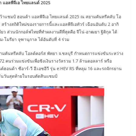
้า แอลพีจีเอ ไทยแลนด์ 2025
คว้าแชมป์ ฮอนด้า แอลพีจีเอ ไทยแลนด์ 2025 ณ สยามคันทรีคลับ โอ
 สร้างสถิติใหม่ของรายการนี้และแอลพีจีเอทัวร์ เฉือนอันดับ 2 อากิ
ยว ส่วนนักกอล์ฟไทยที่ทำผลงานดีที่สุดคือ จีโน่-อาฒยา ฐิติกุล ได้
ม-โมรียา จุฑานุกาล ได้อันดับที่ 4 ร่วม
มคันทรีคลับ โอลด์คอร์ส พัทยา จ.ชลบุรี กำหนดการแข่งขันระหว่าง
 72 คนร่วมแข่งขันเพื่อชิงเงินรางวัลรวม 1.7 ล้านดอลลาร์ หรือ
อนด้า ซีอาร์-วี อี:เอชอีวี รุ่น e:HEV RS ที่หลุม 16 และรถจักรยาน
ข่งขันวันสุดท้ายในรอบตัดสินแชมป์