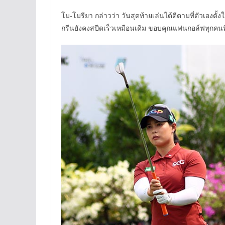
โม-โมรียา กล่าวว่า วันสุดท้ายเล่นได้ดีตามที่ตัวเองตั้
กรีนยังคงสปีดเร็วเหมือนเดิม ขอบคุณแฟนกอล์ฟทุกคนที