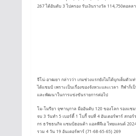
267 ได้อันดับ 3 ไปครอง รับเงินรางวัล 114,750ดอลล
จีโน่-อาฒยา กล่าวว่า เกมช่วงแรกยังไม่ได้บุกเต็มตัวเท
ได้แชมป์ เพราะเป็นเรื่องของจังหวะและเวลา กีฬาก็เป็น
และพัฒนาในการแข่งขันรายการต่อไป
โม-โมรียา จุฑานุกาล มืออันดับ 120 ของโลก รองแชมป์ร่
จบ 3 วันทำ 5 เบอร์ดี้ 1 โบกี้ จบที่ 4 อันเดอร์พาร์ สกอ
กร ธวัชธนกิจ แชมป์ฮอนด้า แอลพีจีเอ ไทยแลนด์ 2024 มื
รวม 4 วัน 19 อันเดอร์พาร์ (71-68-65-65) 269