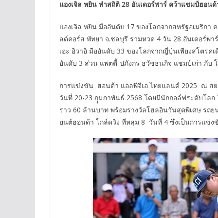
แองเจิล หยิน ทำสถิติ 28 อันเดอร์พาร์ คว้าแชมป์ฮอนด
แองเจิล หยิน มืออันดับ 17 ของโลกจากสหรัฐอเมริกา 
ลด์คอร์ส พัทยา จ.ชลบุรี รวมหวด 4 วัน 28 อันเดอร์พาร์
เอะ อิวาอิ มืออันดับ 33 ของโลกจากญี่ปุ่นเพียงสโตรคเดี
อันดับ 3 ส่วน แพตตี้-ปภังกร ธวัชธนกิจ แชมป์เก่า กับ โ
การแข่งขัน ฮอนด้า แอลพีจีเอ ไทยแลนด์ 2025 ณ สยา
วันที่ 20-23 กุุมภาพันธ์ 2568 โดยมีนักกอล์ฟระดับโลก
ราว 60 ล้านบาท พร้อมรางวัลโฮลอินวันสุดพิเศษ รถยนต์ฮ
ยนต์ฮอนด้า โกล์ดวิง ที่หลุม 8 วันที่ 4 ซึ่งเป็นการแ