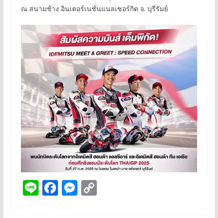
ณ สนามช้าง อินเตอร์เนชั่นแนลเซอร์กิต จ. บุรีรัมย์
Li
F
M
C
n
ac
e
o