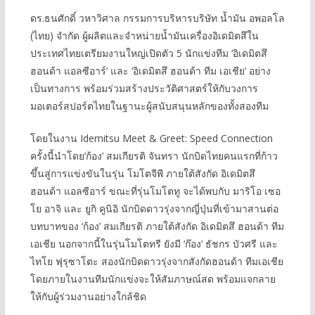
ดร.ธนศักดิ์ วหาวิศาล กรรมการบริหารบริษัท น้ำมัน อพอลโล
(ไทย) จำกัด ผู้ผลิตและจำหน่ายน้ำมันเครื่องอิเดมิตสึใน
ประเทศไทยเตรียมงานใหญ่เปิดตัว 5 นักแข่งทีม ‘อิเดมิตสึ
ฮอนด้า แอลซีอาร์’ และ ‘อิเดมิตสึ ฮอนด้า ทีม เอเชีย’ อย่าง
เป็นทางการ พร้อมร่วมสร้างประวัติศาสตร์ให้กับวงการ
มอเตอร์สปอร์ตไทยในฐานะผู้สนับสนุนหลักของทั้งสองทีม
โดยในงาน Idemitsu Meet & Greet: Speed Connection
ครั้งนี้นำโดย’ก้อง’ สมเกียรติ จันทรา นักบิดไทยคนแรกที่ก้าว
ขึ้นสู่การแข่งขันในรุ่น โมโตจีพี ภายใต้สังกัด อิเดมิตสึ
ฮอนด้า แอลซีอาร์ ขณะที่รุ่นโมโตทู จะได้พบกับ มาริโอ เซอ
โย อาจิ และ ยูกิ คูนิอิ นักบิดดาวรุ่งจากญี่ปุ่นที่เข้ามาสานต่อ
บทบาทของ ‘ก้อง’ สมเกียรติ ภายใต้สังกัด อิเดมิตสึ ฮอนด้า ทีม
เอเชีย นอกจากนี้ในรุ่นโมโตทรี ยังมี ‘ก๊อง’ ธัชกร บัวศรี และ
ไทโย ฟุรุซาโตะ สองนักบิดดาวรุ่งจากสังกัดฮอนด้า ทีมเอเชีย
โดยภายในงานทีมนักแข่งจะให้สัมภาษณ์สด พร้อมแจกลาย
ให้กับผู้ร่วมงานอย่างใกล้ชิด