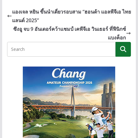
e
e
ss
p
b
e
y
แองเจล หยิน ขึ้นนำเดี่ยวรอบสาม “ฮอนด้า แอลพีจีเอ ไทย
o
n
Li
แลนด์ 2025”
o
g
n
ซึงอู จบ 9 อันเดอร์คว้าแชมป์ เคพีจีเอ วินเธอร์ ที่ฟีนิกซ์
k
er
k
แบงค็อก