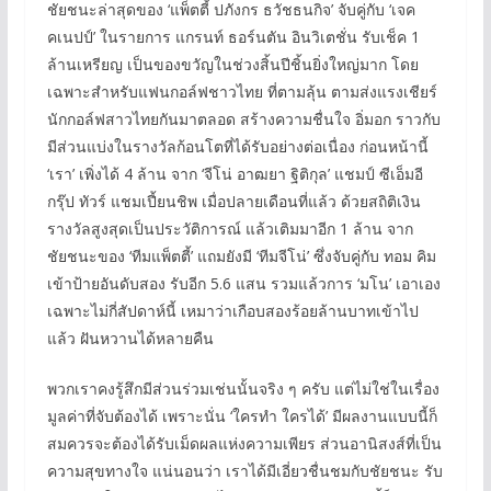
ชัยชนะล่าสุดของ ‘แพ็ตตี้ ปภังกร ธวัชธนกิจ’ จับคู่กับ ‘เจค
คเนปป์’ ในรายการ แกรนท์ ธอร์นตัน อินวิเตชั่น รับเช็ค 1
ล้านเหรียญ เป็นของขวัญในช่วงสิ้นปีชิ้นยิ่งใหญ่มาก โดย
เฉพาะสำหรับแฟนกอล์ฟชาวไทย ที่ตามลุ้น ตามส่งแรงเชียร์
นักกอล์ฟสาวไทยกันมาตลอด สร้างความชื่นใจ อิ่มอก ราวกับ
มีส่วนแบ่งในรางวัลก้อนโตที่ได้รับอย่างต่อเนื่อง ก่อนหน้านี้
‘เรา’ เพิ่งได้ 4 ล้าน จาก ‘จีโน่ อาฒยา ฐิติกุล’ แชมป์ ซีเอ็มอี
กรุ๊ป ทัวร์ แชมเปี้ยนชิพ เมื่อปลายเดือนที่แล้ว ด้วยสถิติเงิน
รางวัลสูงสุดเป็นประวัติการณ์ แล้วเติมมาอีก 1 ล้าน จาก
ชัยชนะของ ‘ทีมแพ็ตตี้’ แถมยังมี ‘ทีมจีโน่’ ซึ่งจับคู่กับ ทอม คิม
เข้าป้ายอันดับสอง รับอีก 5.6 แสน รวมแล้วการ ‘มโน’ เอาเอง
เฉพาะไม่กี่สัปดาห์นี้ เหมาว่าเกือบสองร้อยล้านบาทเข้าไป
แล้ว ฝันหวานได้หลายคืน
พวกเราคงรู้สึกมีส่วนร่วมเช่นนั้นจริง ๆ ครับ แต่ไม่ใช่ในเรื่อง
มูลค่าที่จับต้องได้ เพราะนั่น ‘ใครทำ ใครได้’ มีผลงานแบบนี้ก็
สมควรจะต้องได้รับเม็ดผลแห่งความเพียร ส่วนอานิสงส์ที่เป็น
ความสุขทางใจ แน่นอนว่า เราได้มีเอี่ยวชื่นชมกับชัยชนะ รับ