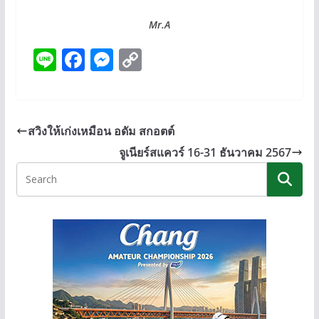
Mr.A
Li
F
M
C
n
ac
e
o
e
e
ss
p
b
e
y
สวิงให้เก่งเหมือน อดัม สกอตต์
o
n
Li
จูเนียร์สแควร์ 16-31 ธันวาคม 2567
o
g
n
k
er
k