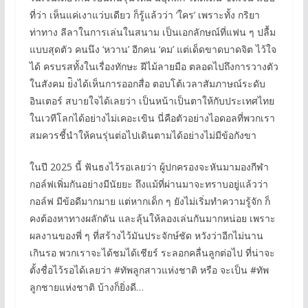
ที่ว่า เห็นแค่เงาแว่บเดียว ก็รู้แล้วว่า ‘ใคร’ เพราะทั้ง กริยา
ท่าทาง ลีลาในการเล่นในสนาม เป็นเอกลักษณ์ที่แฟน ๆ ปลื้ม
แบบสุดตัว คนนึง ‘หวาน’ อีกคน ‘คม’ แต่เด็ดขาดบาดจิต ไว้ใจ
ได้ ครบรสทั้งในเรื่องทักษะ ฝีไม้ลายมือ ตลอดไปถึงการวางตัว
ในสังคม ย่ิงได้เห็นการออกสื่อ ตอบโต้เวลาสัมภาษณ์ระดับ
อินเตอร์ สบายใจได้เลยว่า เป็นหน้าเป็นตาให้กับประเทศไทย
ในเวทีโลกได้อย่างไม่เคอะเขิน นี่คือตัวอย่างไอดอลที่พวกเรา
สมควรชี้นำให้คนรุ่นต่อไปเดินตามได้อย่างไม่มีข้อกังขา
ในปี 2025 นี้ ฟันธงไว้รอเลยว่า ผู้ปกครองจะหันมามองกีฬา
กอล์ฟเพิ่มกันอย่างมีนัยยะ ถึงแม้ที่ผ่านมาจะทราบอยู่แล้วว่า
กอล์ฟ มีข้อดีมากมาย แต่หากเด็ก ๆ ยังไม่เริ่มทำความรู้จัก ก็
คงต้องหาทางผลักดัน และลุ้นให้ลองเล่นกันมากหน่อย เพราะ
ผลงานของพี่ ๆ ที่สร้างไว้มันประจักษ์ชัด หวังว่าอีกไม่นาน
เกินรอ พวกเราจะได้ชมได้เชียร์ ระลอกคลื่นลูกต่อไป ที่น่าจะ
ตั้งชื่อไว้รอได้เลยว่า #ทัพลูกสาวแห่งชาติ หรือ จะเป็น #ทัพ
ลูกชายแห่งชาติ บ้างก็ยิ่งดี…