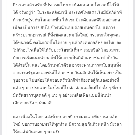
ถึงเวลาแล้วครับ ที่ประเทศไทย จะต้องฉกฉวยโอกาสนี้ไว้ให้
ได้ จริงอยู่ว่า ในระยะหลังมานี่ ประเทศไทยเราเริ่มมีนักกีฬาที่
ก้าวเข้าสู่ระดับโลกมากขึ้น ได้แชมป์ระดับแอลพีจีเออย่างต่อ
เนื่อง เป็นการขยับไปข้างหน้าแบบค่อยเป็นค่อยไป แต่การ
สร้างปรากฏการณ์ ที่ทั้งชัดและคม ยิ่งใหญ่ กระแทกใจทุกคน
ได้ขนาดนี้ คงไม่เกิดขึ้นได้ง่าย ๆ แล้วสังคมกอล์ฟของไทย จะ
ไม่ทำอะไรเพื่อให้ได้รับประโยชน์เต็ม ๆ เลยหรือ? โดยเฉพาะ
กับการเริ่มแนะนำกอล์ฟให้กลายเป็นกีฬามหาชน เข้าถึงกัน
ได้ง่ายขึ้น และโดยถ้วนหน้าด้วย อาจจะผ่านการสนับสนุนทั้ง
จากภาครัฐและเอกชนก็ได้ มาช่วยกันผลักดันให้เห็นอย่างเป็น
รูปธรรม ไม่ปล่อยให้ครอบครัวนักกีฬาต้องต่อสู้กันเองอย่างที่
แล้ว ๆ มา ประเภท ใครไหวก็ไปต่อ อ่อนแอก็แพ้ไป ทั้ง ๆ ที่เรา
มีทรัพยากรบุคคลดี ๆ เก่ง ๆ อย่างเหลือเฟือ แบบนี้มันน่า
เสียดายจริง ๆ ผับผ่าสิ่!
และเนื่องในโอกาสส่งท้ายปลายปี กระผมและทีมงานกอล์ฟ
ไทม์ ขอกราบอวยพรให้ทุกท่าน มีความสุขกันถ้วนหน้า มีเวลา
ให้กอล์ฟกันเยอะ ๆ นะครับ