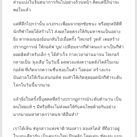
ส่วนแบ่งในจินตนาการกันไปอย่างถ้วนหน้า คิดแค่นี้ก็น่าจะ
พอใจแล้ว
แต่ที่ลึกไปกว่านั้น แรงกระเพื่อมจากทุกชัยชนะ หรือทุกสถิติที่
นักกีฬาไทยได้สร้างไว้ ส่งผลโดยตรงให้กับมหาชนเป็นอย่าง
ยิ่ง หากลองมองย้อนกลับไปเมื่อครั้ง ‘ไทเกอร์ วูดส์’ เคยสร้าง
ปรากฎการณ์ ให้กอล์ฟ ‘บูม’ เปลี่ยนจากกีฬาคนแก่ มาเป็นกีฬา
ยอดฮิตสำหรับเด็ก ๆ ได้สำเร็จ กาลเวลาผ่านมาจน ไทเกอร์
กลายเป็น ‘ลุงเสือ’ ในวันนี้ ผลพวงแห่งความคลั่งไคล้ในเกม
กอล์ฟ ที่เกิดจากความชื่นชอบในตัว ‘ไอดอล’ สร้างแรง
บันดาลใจให้เริ่มเล่นกอล์ฟ จนทำให้เกิดสุดยอดนักกีฬาระดับ
โลกในวันนี้มากมาย
แล้วยิ่งในครั้งนี้บุคคลที่สร้างปรากฏการณ์ระดับตำนาน เป็น
คนไทยแท้ ๆ มีหรือที่จะไม่ส่งผลให้กับคนไทยด้วยกันอย่าง
มากมายมหาศาลกว่าคนชาติอื่นทำ?
เราได้เห็น #ลูกสาวแห่งชาติ ‘สองสาว สองสไตล์’ ที่ถือว่าอยู่
ในเจนเดียวกัน เป็นคนรุ่นใหม่ มีบุคลิก โดดเด่น ชัดเจน แบบ