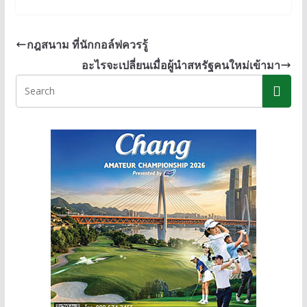
e
e
ss
p
b
e
y
กฎสนาม ที่นักกอล์ฟควรรู้
o
n
Li
อะไรจะเปลี่ยนเมื่อผู้นำสหรัฐคนใหม่เข้ามา
o
g
n
k
er
k