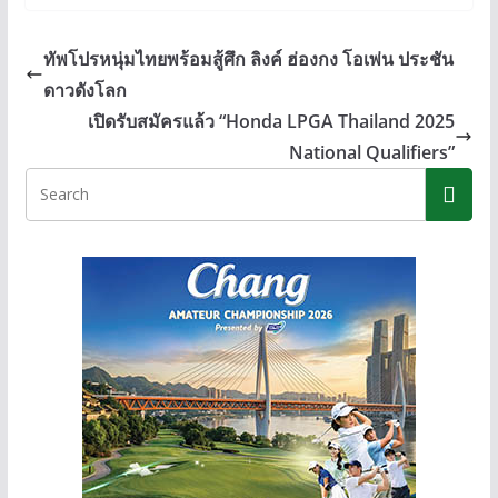
e
e
ss
p
b
e
y
ทัพโปรหนุ่มไทยพร้อมสู้ศึก ลิงค์ ฮ่องกง โอเพ่น ประชัน
o
n
Li
ดาวดังโลก
o
g
n
เปิดรับสมัครแล้ว “Honda LPGA Thailand 2025
k
er
k
National Qualifiers”