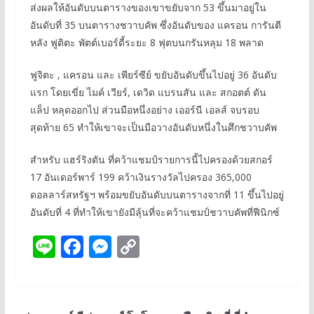
ส่งผลให้อันดับบนตารางของเขาขยับจาก 53 ขึ้นมาอยู่ใน
อันดับที่ 35 บนตารางชวาบคัพ ซึ่งอันดับของ แครอน การันตี
หลัง ฟูติตะ พัตต์เบอร์ดี้ระยะ 8 ฟุตบนกรันหลุม 18 พลาด
ฟูจิตะ , แครอน และ เพียร์ซีย์ ขยับอันดับขึ้นไปอยู่ 36 อันดับ
แรก โดยเขี่ย ไมค์ เวียร์, เดวิด แบรนสัน และ สกอตต์ ดัน
แล็ป หลุดออกไป ส่วนมือหนึ่งอย่าง เออร์นี เอลส์ จบรอบ
สุดท้าย 65 ทำให้เขาจะเป็นมือวางอันดับหนึ่งในศึกชวาบคัพ
สำหรับ แฮร์ริงตัน ที่คว้าแชมป์รายการนี้ไปครองด้วยสกอร์
17 อันเดอร์พาร์ 199 คว้าเงินรางวัลไปครอง 365,000
ดอลลาร์สหรัฐฯ พร้อมขยับอันดับบนตารางจากที่ 11 ขึ้นไปอยู่
อันดับที่ 4 ที่ทำให้เขายังมีลุ้นที่จะคว้าแชมป์ชวาบคัพที่ฟีนิกซ์
Li
F
M
C
n
ac
e
o
e
e
ss
p
b
e
y