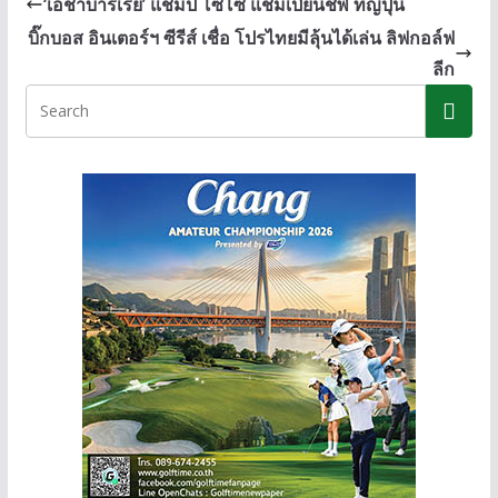
‘เอชาบาร์เรีย’ แชมป์ โซโซ แชมเปียนชิพ ที่ญี่ปุ่น
o
n
Li
บิ๊กบอส อินเตอร์ฯ ซีรีส์ เชื่อ โปรไทยมีลุ้นได้เล่น ลิฟกอล์ฟ
o
g
n
ลีก
k
er
k