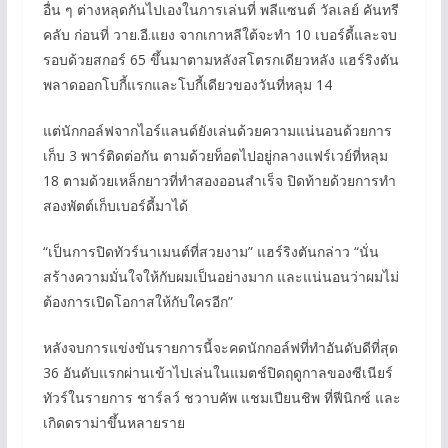
อื่น ๆ ต่างหลุดกันไปเองในการเล่นที่ พลีแซนต์ วัลเลย์ คันทรี
คลับ ก่อนที่ วาย.อี.แยง จากเกาหลีใต้จะทำ 10 เบอร์ดี้และจบ
รอบด้วยสกอร์ 65 ขึ้นมาตามหลังสโตรกเดียวหลัง แฮร์ริงตัน
พลาดออกโบกี้แรกและโบกี้เดียวของวันที่หลุม 14
แต่นักกอล์ฟจากไอร์แลนด์ยังเล่นด้วยความแน่นอนด้วยการ
เก็บ 3 พาร์ติดต่อกัน ตามด้วยท็อตไปอยู่กลางแฟร์เวย์ที่หลุม
18 ตามด้วยเหล็กยาวที่ทำสองออนสำเร็จ ปิดท้ายด้วยการทำ
สองพัตต์เก็บเบอร์ดี้มาได้
“เป็นการปิดทัวร์นาเมนต์ที่สวยงาม” แฮร์ริงตันกล่าว “นั่น
สร้างความมั่นใจให้กับผมเป็นอย่างมาก และแน่นอนว่าผมไม่
ต้องการเปิดโอกาสให้กับใครอีก”
หลังจบการแข่งขันรายการนี้จะคดนักกอล์ฟที่ทำอันดับดีที่สุด
36 อันดับแรกผ่านเข้าไปเล่นในแมตช์ปิดฤดูกาลของซีเนียร์
ทัวร์ในรายการ ชาร์ลว์ ชวาบคัพ แชมเปียนชิพ ที่ฟีนิกซ์ และ
เกิดดราม่าขึ้นหลายราย