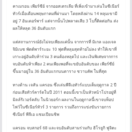
คาเมรอน เพียร์ซีย์ จากออสเตรเลีย ที่เพิ่งเข้ามาเล่นในซีเนียร์
ทัวร์เมื่อเดือนพฤษภาคมที่ผ่านมา โดยหลังผ่าน 14 หลุมเขามี
อยู่ 7 อันเดอร์พาร์ แต่จากนั้นไปพลาดเสีย 3 โบกี้ติดต่อกัน ส่ง
ผลให้หลุด 36 อันดับแรก
แต่สถานการณ์ยังไม่จบเพียงแค่นั้น จากการที่ มิเกล แองเจล
จิมิเนซ พัตต์พาร์ระยะ 10 ฟุตที่หลุมสุดท้ายไม่ลง ทำให้เขาที่
เกาะอยู่อันดับห้าร่วม 3 คนต้องหลุดไป และเงินพิเศษจากการ
จบอันดับห้าเพียง 2 คนเพียงพอที่จะขยับอันดับของ เพียร์ซีย์
ขึ้นมาอยู่ใน 36 อันดับแรกบนตาราง ชวาบคัพ ในที่สุด
ทางด้าน เจสัน แครอน ซึ่งเล่นพีจีเอทัวร์แบบเต็มฤดูกาล 2 ปี
ก่อนเสียทัวร์คาร์ดในปี 2011 ตอนนี้เขาเป็นหัวหน้าโปรอยู่ที่
มิลล์ริเวอร์คลับ ในนิวยอร์ก ผลงานในฤดูกาลนี้เขาจบท็อป
ไฟว์ในซีเนียร์ทัวร์ 3 รายการ รวมถึงการแข่งขันรายการ
ซีเนียร์ พีจีเอ แชมเปียนชิพ
แครอน จบสกอร์ 68 และจบอันดับสามร่วมกับ ฮิโรยูกิ ฟูจิตะ