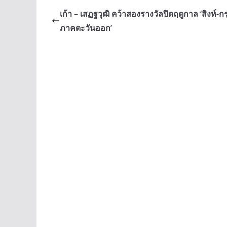
b
e
y
เก้า – เสฏฐวุฒิ คว้าสองรางวัลปิดฤดูกาล ‘สิงห์-ก
o
n
Li
ภาคตะวันออก’
o
g
n
k
er
k