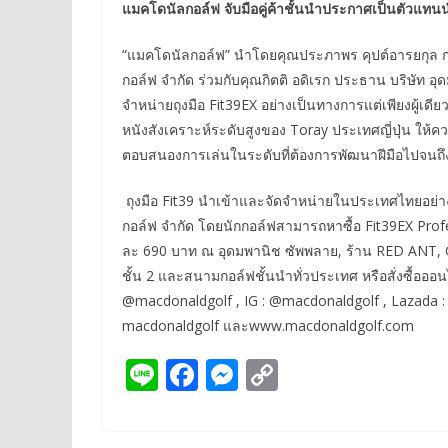
แมคโดนัลกอล์ฟ จับมือคู่ค้าชั้นนำประกาศเป็นตัวแทนน
“แมคโดนัลกอล์ฟ” นำโดยคุณประภาพร คุปต์อารยกุล กร
กอล์ฟ จำกัด ร่วมกับคุณกิตติ อดิเรก ประธาน บริษัท อ
จำหน่ายถุงมือ Fit39EX อย่างเป็นทางการแต่เพียงผู้เดีย
หนังสังเคราะห์ระดับสูงของ Toray ประเทศญี่ปุ่น ให้
ตอบสนองการเล่นในระดับที่ต้องการพัฒนาฝีมือไปจนถึ
ถุงมือ Fit39 นำเข้าและจัดจำหน่ายในประเทศไทยอย่
กอล์ฟ จำกัด โดยนักกอล์ฟสามารถหาซื้อ Fit39EX Prof
ละ 690 บาท ณ อุดมพานิช ซัพพลาย, ร้าน RED ANT, G
ชั้น 2 และสนามกอล์ฟชั้นนำทั่วประเทศ หรือสั่งซื้ออ
@macdonaldgolf , IG : @macdonaldgolf , Lazada :
macdonaldgolf และwww.macdonaldgolf.com
Li
F
M
C
n
ac
e
o
e
e
ss
p