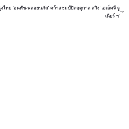
รุงไทย
‘อนพัช-พลอยนภัส’ คว้าแชมป์ปิดฤดูกาล สวิง ‘เอเอ็มจี จู
เนียร์ ฯ’