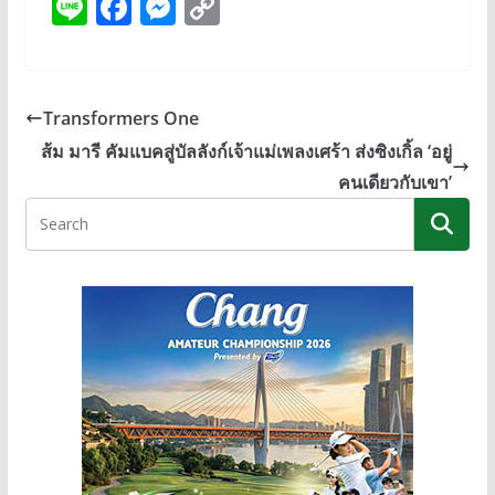
Li
F
M
C
n
ac
e
o
e
e
ss
p
b
e
y
Transformers One
o
n
Li
ส้ม มารี คัมแบคสู่บัลลังก์เจ้าแม่เพลงเศร้า ส่งซิงเกิ้ล ‘อยู่
o
g
n
คนเดียวกับเขา’
k
er
k