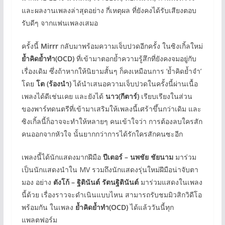
และผลงานเพลงล่าสุดอย่าง กี่เหตุผล ที่ยังคงได้รับเสียงตอบ
รับดีๆ จากแฟนเพลงเสมอ
ครั้งนี้
Mirrr
กลับมาพร้อมความเจ็บปวดอีกครั้ง ในซิงเกิ้ลใหม่
ย้ำคิดย้ำทำ(
OCD)
ที่เข้ามาตอกย้ำความรู้สึกที่ยังคงจมอยู่กับ
เรื่องเดิม ซึ่งถ้าหากให้นิยามสั้นๆ ก็คงเหมือนการ ‘ย้ำคิดย้ำจำ’
โดย
โต (ร้องนำ)
ได้นำเสนอความเจ็บปวดในครั้งนี้ผ่านเนื้อ
เพลงได้ดีเช่นเคย และยังได้
นาว(กีตาร์)
เรียบเรียงในส่วน
ของพาร์ทดนตรีที่เข้ามาเสริมให้เพลงนี้เศร้าขึ้นกว่าเดิม และ
ซิงเกิ้ลนี้ก็อาจจะทำให้หลายๆ คนเข้าใจว่า การต้องลบใครสัก
คนออกจากหัวใจ นั้นยากกว่าการได้รักใครสักคนซะอีก
เพลงนี้ได้นักแสดงมากฝีมือ
ปีเตอร์ – นพชัย ชัยนาม
มาร่วม
เป็นนักแสดงนำใน MV รวมถึงนักแสดงรุ่นใหม่ฝีมือน่าจับตา
มอง อย่าง
ตังโก้ – ฐิตินันต์ รัตนฐิตินันต์
มาร่วมแสดงในเพลง
นี้ด้วย เรื่องราวจะดำเนินแบบไหน สามารถรับชมมิวสิกวิดีโอ
พร้อมกัน ในเพลง
ย้ำคิดย้ำทำ(
OCD)
ได้แล้ววันนี้ทุก
แพลตฟอร์ม