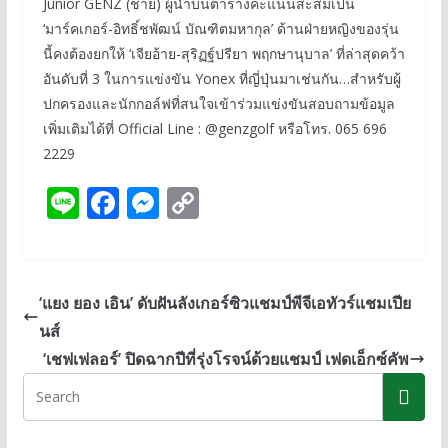
Junior GENZ (ชาย) ผู้นำบนตารางคะแนนสะสมเป็น
‘มาร์คเกอร์-อิทธิ์ชพัฒน์ บัณฑิตมหากุล’ ด้านฝ่ายหญิงของรุ่น
นี้คงต้องยกให้ ‘เจียอ้าย-สุริฏฐ์ปรียา พฤกษานุบาล’ ที่ล่าสุดคว้า
อันดับที่ 3 ในการแข่งขัน Yonex ที่ญี่ปุ่นมาเช่นกัน…สำหรับผู้
ปกครองและนักกอล์ฟที่สนใจเข้าร่วมแข่งขันสอบถามข้อมูล
เพิ่มเติมได้ที่ Official Line : @genzgolf หรือโทร. 065 696
2229
Li
F
M
C
n
ac
e
o
e
e
ss
p
b
e
y
‘แยง ยอง เอิน’ ดับฝันลังเกอร์ซิวแชมป์พีจีเอทัวร์แชมเปีย
o
n
Li
นส์
o
g
n
‘เชฟเฟลอร์’ ปิดฉากปีที่รุ่งโรจน์ด้วยแชมป์ เฟดเอ็กซ์คัพ
k
er
k