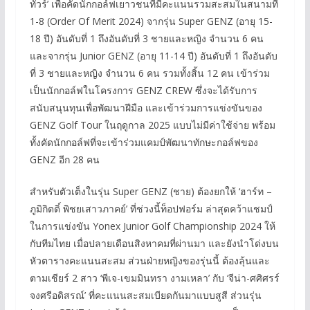
ทัวร์’ เพื่อคัดนักกอล์ฟเยาวชนที่มีคะแนนรวมสะสมในสนามที่
1-8 (Order Of Merit 2024) จากรุ่น Super GENZ (อายุ 15-
18 ปี) อันดับที่ 1 ถึงอันดับที่ 3 ชายและหญิง จำนวน 6 คน
และจากรุ่น Junior GENZ (อายุ 11-14 ปี) อันดับที่ 1 ถึงอันดับ
ที่ 3 ชายและหญิง จำนวน 6 คน รวมทั้งสิ้น 12 คน เข้าร่วม
เป็นนักกอล์ฟในโครงการ GENZ CREW ซึ่งจะได้รับการ
สนับสนุนทุนเพื่อพัฒนาฝีมือ และเข้าร่วมการแข่งขันของ
GENZ Golf Tour ในฤดูกาล 2025 แบบไม่มีค่าใช้จ่าย พร้อม
ทั้งคัดนักกอล์ฟที่จะเข้าร่วมแคมป์พัฒนาทักษะกอล์ฟของ
GENZ อีก 28 คน
สำหรับตัวเต็งในรุ่น Super GENZ (ชาย) ต้องยกให้ ‘ฮาร์ท –
ภูมิกิตติ์ พิชยเสาวภาคย์’ ที่ช่วงนี้ท็อปฟอร์ม ล่าสุดคว้าแชมป์
ในการแข่งขัน Yonex Junior Golf Championship 2024 ให้
กับทีมไทย เมื่อปลายเดือนสิงหาคมที่ผ่านมา และยังนำโด่งบน
หัวตารางคะแนนสะสม ส่วนฝ่ายหญิงของรุ่นนี้ ต้องลุ้นและ
ตามเชียร์ 2 สาว ‘พีเจ-เขมมินทรา งามเหลา’ กับ ‘จีน่า-ศศิศรร์
จงศรีอดิสรณ์’ ที่คะแนนสะสมเบียดกันมาแบบสูสี ส่วนรุ่น